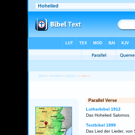
Bibel
>
Hohelied
>
Kapitel 1
> Vers 1
Parallel Verse
Lutherbibel 1912
Das Hohelied Salomos.
Textbibel 1899
Das Lied der Lieder, von