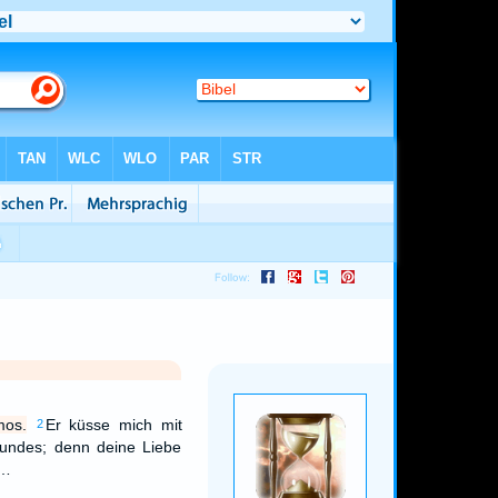
mos.
Er küsse mich mit
2
undes; denn deine Liebe
.…