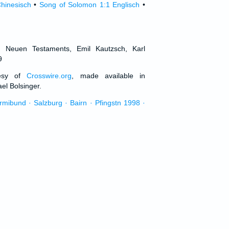
hinesisch
•
Song of Solomon 1:1 Englisch
•
d Neuen Testaments, Emil Kautzsch, Karl
9
tesy of
Crosswire.org
, made available in
el Bolsinger.
urmibund · Salzburg · Bairn · Pfingstn 1998 ·