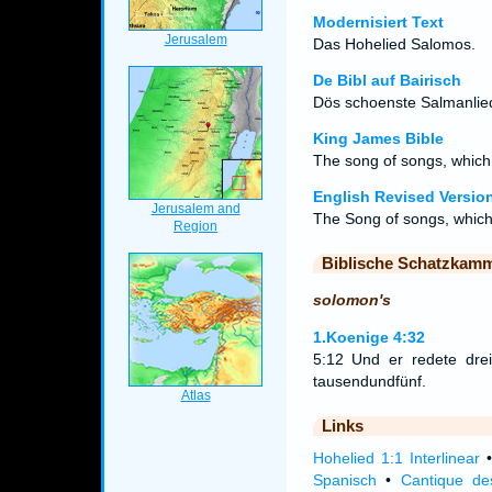
Modernisiert Text
Das Hohelied Salomos.
De Bibl auf Bairisch
Dös schoenste Salmanlie
King James Bible
The song of songs, whic
English Revised Versio
The Song of songs, which
Biblische Schatzkam
solomon's
1.Koenige 4:32
5:12 Und er redete dre
tausendundfünf.
Links
Hohelied 1:1 Interlinear
Spanisch
•
Cantique de