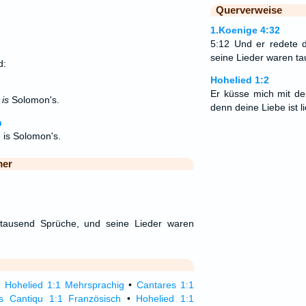
Querverweise
1.Koenige 4:32
5:12 Und er redete 
seine Lieder waren t
d:
Hohelied 1:2
Er küsse mich mit d
h
is
Solomon's.
denn deine Liebe ist l
n
 is Solomon's.
mer
itausend Sprüche, und seine Lieder waren
•
Hohelied 1:1 Mehrsprachig
•
Cantares 1:1
s Cantiqu 1:1 Französisch
•
Hohelied 1:1