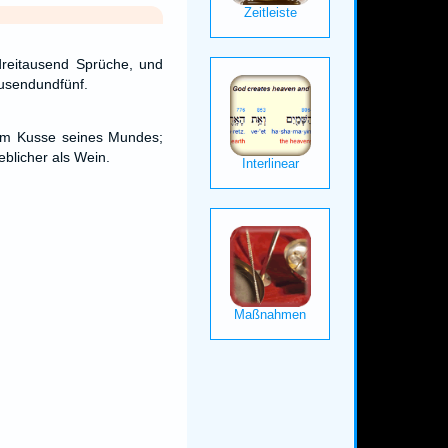
dreitausend Sprüche, und
ausendundfünf.
em Kusse seines Mundes;
ieblicher als Wein.