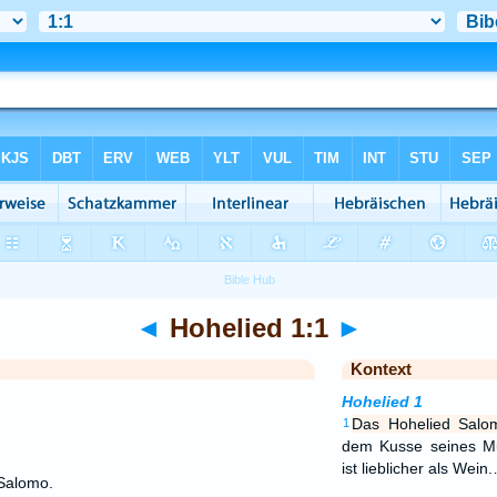
◄
Hohelied 1:1
►
Kontext
Hohelied 1
Das Hohelied Salo
1
dem Kusse seines M
ist lieblicher als Wein
 Salomo.