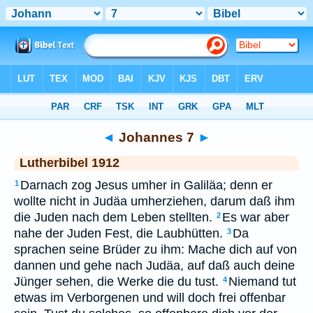
Bibel
>
LUT
> Johannes 7
◄
Johannes 7
►
Lutherbibel 1912
Darnach zog Jesus umher in Galiläa; denn er
1
wollte nicht in Judäa umherziehen, darum daß ihm
die Juden nach dem Leben stellten.
Es war aber
2
nahe der Juden Fest, die Laubhütten.
Da
3
sprachen seine Brüder zu ihm: Mache dich auf von
dannen und gehe nach Judäa, auf daß auch deine
Jünger sehen, die Werke die du tust.
Niemand tut
4
etwas im Verborgenen und will doch frei offenbar