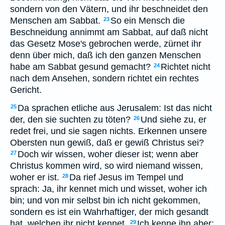
sondern von den Vätern, und ihr beschneidet den
Menschen am Sabbat.
So ein Mensch die
23
Beschneidung annimmt am Sabbat, auf daß nicht
das Gesetz Mose's gebrochen werde, zürnet ihr
denn über mich, daß ich den ganzen Menschen
habe am Sabbat gesund gemacht?
Richtet nicht
24
nach dem Ansehen, sondern richtet ein rechtes
Gericht.
Da sprachen etliche aus Jerusalem: Ist das nicht
25
der, den sie suchten zu töten?
Und siehe zu, er
26
redet frei, und sie sagen nichts. Erkennen unsere
Obersten nun gewiß, daß er gewiß Christus sei?
Doch wir wissen, woher dieser ist; wenn aber
27
Christus kommen wird, so wird niemand wissen,
woher er ist.
Da rief Jesus im Tempel und
28
sprach: Ja, ihr kennet mich und wisset, woher ich
bin; und von mir selbst bin ich nicht gekommen,
sondern es ist ein Wahrhaftiger, der mich gesandt
hat, welchen ihr nicht kennet.
Ich kenne ihn aber;
29