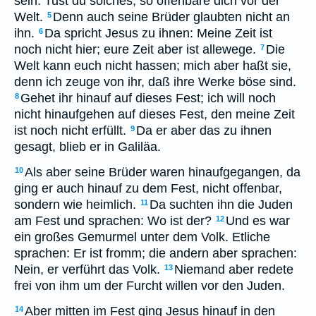
sein. Tust du solches, so offenbare dich vor der
Welt.
Denn auch seine Brüder glaubten nicht an
5
ihn.
Da spricht Jesus zu ihnen: Meine Zeit ist
6
noch nicht hier; eure Zeit aber ist allewege.
Die
7
Welt kann euch nicht hassen; mich aber haßt sie,
denn ich zeuge von ihr, daß ihre Werke böse sind.
Gehet ihr hinauf auf dieses Fest; ich will noch
8
nicht hinaufgehen auf dieses Fest, den meine Zeit
ist noch nicht erfüllt.
Da er aber das zu ihnen
9
gesagt, blieb er in Galiläa.
Als aber seine Brüder waren hinaufgegangen, da
10
ging er auch hinauf zu dem Fest, nicht offenbar,
sondern wie heimlich.
Da suchten ihn die Juden
11
am Fest und sprachen: Wo ist der?
Und es war
12
ein großes Gemurmel unter dem Volk. Etliche
sprachen: Er ist fromm; die andern aber sprachen:
Nein, er verführt das Volk.
Niemand aber redete
13
frei von ihm um der Furcht willen vor den Juden.
Aber mitten im Fest ging Jesus hinauf in den
14