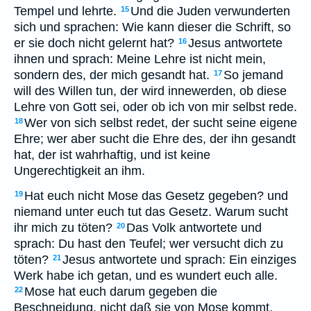
Tempel und lehrte.
Und die Juden verwunderten
15
sich und sprachen: Wie kann dieser die Schrift, so
er sie doch nicht gelernt hat?
Jesus antwortete
16
ihnen und sprach: Meine Lehre ist nicht mein,
sondern des, der mich gesandt hat.
So jemand
17
will des Willen tun, der wird innewerden, ob diese
Lehre von Gott sei, oder ob ich von mir selbst rede.
Wer von sich selbst redet, der sucht seine eigene
18
Ehre; wer aber sucht die Ehre des, der ihn gesandt
hat, der ist wahrhaftig, und ist keine
Ungerechtigkeit an ihm.
Hat euch nicht Mose das Gesetz gegeben? und
19
niemand unter euch tut das Gesetz. Warum sucht
ihr mich zu töten?
Das Volk antwortete und
20
sprach: Du hast den Teufel; wer versucht dich zu
töten?
Jesus antwortete und sprach: Ein einziges
21
Werk habe ich getan, und es wundert euch alle.
Mose hat euch darum gegeben die
22
Beschneidung, nicht daß sie von Mose kommt,