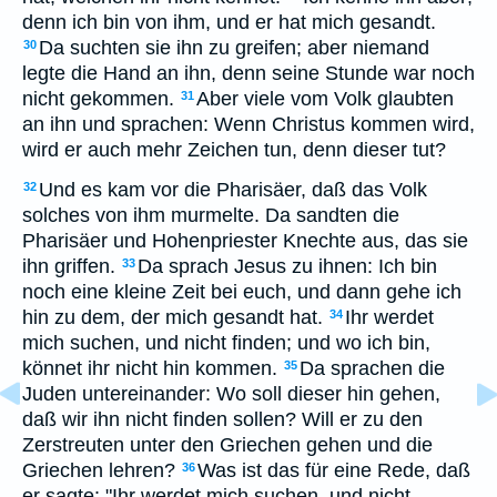
denn ich bin von ihm, und er hat mich gesandt.
Da suchten sie ihn zu greifen; aber niemand
30
legte die Hand an ihn, denn seine Stunde war noch
nicht gekommen.
Aber viele vom Volk glaubten
31
an ihn und sprachen: Wenn Christus kommen wird,
wird er auch mehr Zeichen tun, denn dieser tut?
Und es kam vor die Pharisäer, daß das Volk
32
solches von ihm murmelte. Da sandten die
Pharisäer und Hohenpriester Knechte aus, das sie
ihn griffen.
Da sprach Jesus zu ihnen: Ich bin
33
noch eine kleine Zeit bei euch, und dann gehe ich
hin zu dem, der mich gesandt hat.
Ihr werdet
34
mich suchen, und nicht finden; und wo ich bin,
könnet ihr nicht hin kommen.
Da sprachen die
35
Juden untereinander: Wo soll dieser hin gehen,
daß wir ihn nicht finden sollen? Will er zu den
Zerstreuten unter den Griechen gehen und die
Griechen lehren?
Was ist das für eine Rede, daß
36
er sagte: "Ihr werdet mich suchen, und nicht