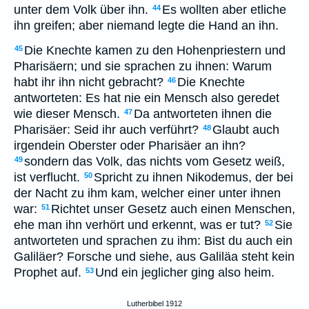
unter dem Volk über ihn.
Es wollten aber etliche
44
ihn greifen; aber niemand legte die Hand an ihn.
Die Knechte kamen zu den Hohenpriestern und
45
Pharisäern; und sie sprachen zu ihnen: Warum
habt ihr ihn nicht gebracht?
Die Knechte
46
antworteten: Es hat nie ein Mensch also geredet
wie dieser Mensch.
Da antworteten ihnen die
47
Pharisäer: Seid ihr auch verführt?
Glaubt auch
48
irgendein Oberster oder Pharisäer an ihn?
sondern das Volk, das nichts vom Gesetz weiß,
49
ist verflucht.
Spricht zu ihnen Nikodemus, der bei
50
der Nacht zu ihm kam, welcher einer unter ihnen
war:
Richtet unser Gesetz auch einen Menschen,
51
ehe man ihn verhört und erkennt, was er tut?
Sie
52
antworteten und sprachen zu ihm: Bist du auch ein
Galiläer? Forsche und siehe, aus Galiläa steht kein
Prophet auf.
Und ein jeglicher ging also heim.
53
Lutherbibel 1912