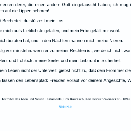
merzen derer, die einen andern Gott eingetauscht haben; ich mag ih
n auf die Lippen nehmen!
 Becherteil; du stützest mein Los!
 mich aufs Lieblichste gefallen, und mein Erbe gefällt mir wohl.
mich beraten hat, und in den Nächten mahnen mich meine Nieren.
ig vor mir stehn: wenn er zu meiner Rechten ist, werde ich nicht wa
erz und frohlockt meine Seele, und mein Leib ruht in Sicherheit.
ein Leben nicht der Unterwelt, giebst nicht zu, daß dein Frommer di
n lassen den Lebenspfad: Freuden vollauf vor deinem Angesichte, 
Textbibel des Alten und Neuen Testaments, Emil Kautzsch, Karl Heinrich Weizäcker - 1899
Bible Hub