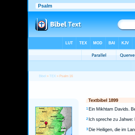
Bibel
>
TEX
> Psalm 16
Textbibel 1899
Ein Mikhtam Davids. Beh
1
Ich spreche zu Jahwe: D
2
Die Heiligen, die im Lan
3