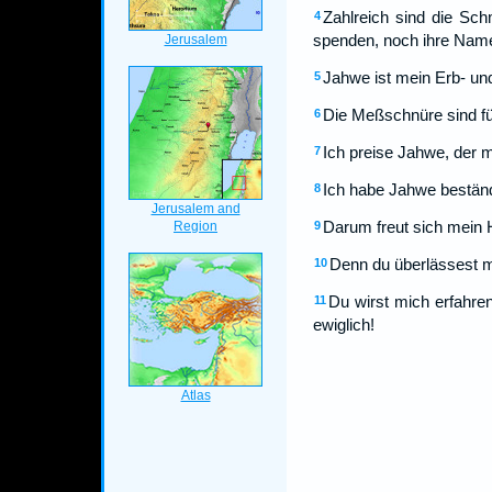
Zahlreich sind die Sch
4
spenden, noch ihre Name
Jahwe ist mein Erb- und
5
Die Meßschnüre sind für
6
Ich preise Jahwe, der 
7
Ich habe Jahwe beständ
8
Darum freut sich mein H
9
Denn du überlässest m
10
Du wirst mich erfahre
11
ewiglich!