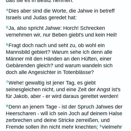
daß sie es in Besitz nehmen.
Dies aber sind die Worte, die Jahwe in betreff
4
Israels und Judas geredet hat:
Ja, also spricht Jahwe: Horch! Schrecken
5
vernehmen wir, nur Beben giebt's und kein Heil!
Fragt doch nach und seht zu, ob wohl ein
6
Mannsbild gebiert? Warum sehe ich denn alle
Männer mit den Händen an den Hüften, einer
Gebärenden gleich? und warum wandeln sich
doch alle Angesichter in Totenblässe?
Wehe! gewaltig ist jener Tag, es giebt
7
seinesgleichen nicht, und eine Zeit der Angst ist's
für Jakob, aber - er wird daraus gerettet werden!
Denn an jenem Tage - ist der Spruch Jahwes der
8
Heerscharen - will ich sein Joch auf deinem Halse
zerbrechen und deine Stricke zerreißen, und
Fremde sollen ihn nicht mehr knechten;
vielmehr
9