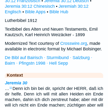
30:12 Französisch
•
Jeremia 30:12 Deutsch
•
Jeremia 30:12 Chinesisch
•
Jeremiah 30:12
Englisch
•
Bible Apps
•
Bible Hub
Lutherbibel 1912
Textbibel des Alten und Neuen Testaments, Emil
Kautzsch, Karl Heinrich Weizäcker - 1899
Modernized Text courtesy of
Crosswire.org
, made
available in electronic format by Michael Bolsinger.
De Bibl auf Bairisch · Sturmibund · Salzburg ·
Bairn · Pfingstn 1998 · Hell Sepp
Kontext
Jeremia 30
…
Denn ich bin bei dir, spricht der HERR, daß ich
11
dir helfe. Denn ich will mit allen Heiden ein Ende
machen, dahin ich dich zerstreut habe; aber mit dir
will ich nicht ein Ende machen; züchtigen aber will