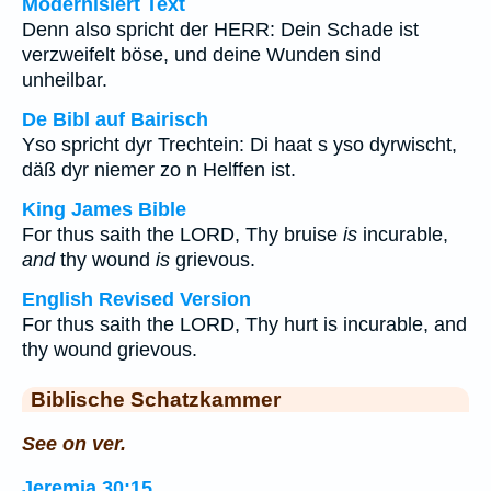
Modernisiert Text
Denn also spricht der HERR: Dein Schade ist
verzweifelt böse, und deine Wunden sind
unheilbar.
De Bibl auf Bairisch
Yso spricht dyr Trechtein: Di haat s yso dyrwischt,
däß dyr niemer zo n Helffen ist.
King James Bible
For thus saith the LORD, Thy bruise
is
incurable,
and
thy wound
is
grievous.
English Revised Version
For thus saith the LORD, Thy hurt is incurable, and
thy wound grievous.
Biblische Schatzkammer
See on ver.
Jeremia 30:15