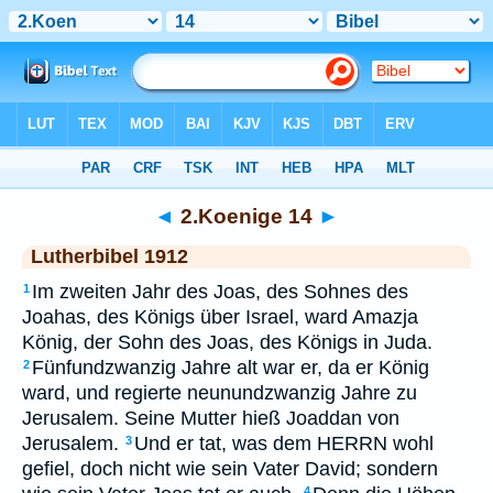
Bibel
>
LUT
> 2.Koenige 14
◄
2.Koenige 14
►
Lutherbibel 1912
Im zweiten Jahr des Joas, des Sohnes des
1
Joahas, des Königs über Israel, ward Amazja
König, der Sohn des Joas, des Königs in Juda.
Fünfundzwanzig Jahre alt war er, da er König
2
ward, und regierte neunundzwanzig Jahre zu
Jerusalem. Seine Mutter hieß Joaddan von
Jerusalem.
Und er tat, was dem HERRN wohl
3
gefiel, doch nicht wie sein Vater David; sondern
4