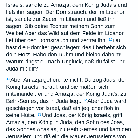
Israels, sandte zu Amazja, dem König Juda's und
ließ ihm sagen: Der Dornstrauch, der im Libanon
ist, sandte zur Zeder im Libanon und ließ ihr
sagen: Gib deine Tochter meinem Sohn zum
Weibe! Aber das Wild auf dem Felde im Libanon
lief über den Dornstrauch und zertrat ihn.
Du
10
hast die Edomiter geschlagen; des überhebt sich
dein Herz. Habe den Ruhm und bleibe daheim!
Warum ringst du nach Unglück, daß du fällst und
Juda mit dir?
Aber Amazja gehorchte nicht. Da zog Joas, der
11
König Israels, herauf; und sie maßen sich
miteinander, er und Amazja, der König Juda's, zu
Beth-Semes, das in Juda liegt.
Aber Juda ward
12
geschlagen vor Israel, daß ein jeglicher floh in
seine Hütte.
Und Joas, der König Israels, griff
13
Amazja, den König in Juda, den Sohn des Joas,
des Sohnes Ahasjas, zu Beth-Semes und kam gen
Jerusalem und riß ein die Mauer Jerusalems von