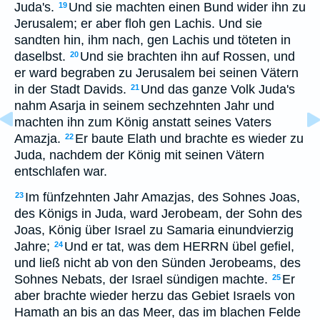
Juda's.
Und sie machten einen Bund wider ihn zu
19
Jerusalem; er aber floh gen Lachis. Und sie
sandten hin, ihm nach, gen Lachis und töteten in
daselbst.
Und sie brachten ihn auf Rossen, und
20
er ward begraben zu Jerusalem bei seinen Vätern
in der Stadt Davids.
Und das ganze Volk Juda's
21
nahm Asarja in seinem sechzehnten Jahr und
machten ihn zum König anstatt seines Vaters
Amazja.
Er baute Elath und brachte es wieder zu
22
Juda, nachdem der König mit seinen Vätern
entschlafen war.
Im fünfzehnten Jahr Amazjas, des Sohnes Joas,
23
des Königs in Juda, ward Jerobeam, der Sohn des
Joas, König über Israel zu Samaria einundvierzig
Jahre;
Und er tat, was dem HERRN übel gefiel,
24
und ließ nicht ab von den Sünden Jerobeams, des
Sohnes Nebats, der Israel sündigen machte.
Er
25
aber brachte wieder herzu das Gebiet Israels von
Hamath an bis an das Meer, das im blachen Felde