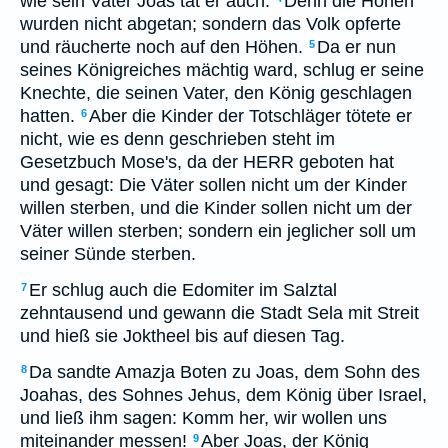
wie sein Vater Joas tat er auch.
Denn die Höhen
wurden nicht abgetan; sondern das Volk opferte
und räucherte noch auf den Höhen.
Da er nun
5
seines Königreiches mächtig ward, schlug er seine
Knechte, die seinen Vater, den König geschlagen
hatten.
Aber die Kinder der Totschläger tötete er
6
nicht, wie es denn geschrieben steht im
Gesetzbuch Mose's, da der HERR geboten hat
und gesagt: Die Väter sollen nicht um der Kinder
willen sterben, und die Kinder sollen nicht um der
Väter willen sterben; sondern ein jeglicher soll um
seiner Sünde sterben.
Er schlug auch die Edomiter im Salztal
7
zehntausend und gewann die Stadt Sela mit Streit
und hieß sie Joktheel bis auf diesen Tag.
Da sandte Amazja Boten zu Joas, dem Sohn des
8
Joahas, des Sohnes Jehus, dem König über Israel,
und ließ ihm sagen: Komm her, wir wollen uns
miteinander messen!
Aber Joas, der König
9