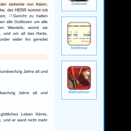
 der siebente von Adam,
ehe, der HERR kommt mit
gen,
Gericht zu halten
15
fen alle Gottlosen um alle
sen Wandels, womit sie
d, und um all das Harte,
ünder wider ihn geredet
iundsechzig Jahre alt und
dsechzig Jahre alt und
göttliches Leben führte,
, und er ward nicht mehr