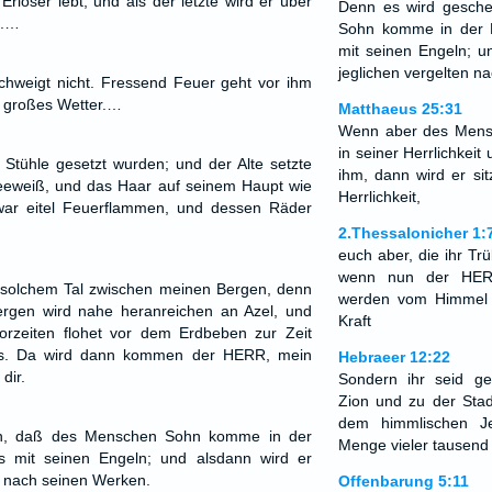
rlöser lebt; und als der letzte wird er über
Denn es wird gesch
n.…
Sohn komme in der He
mit seinen Engeln; u
jeglichen vergelten n
hweigt nicht. Fressend Feuer geht vor ihm
n großes Wetter.…
Matthaeus 25:31
Wenn aber des Men
in seiner Herrlichkeit 
 Stühle gesetzt wurden; und der Alte setzte
ihm, dann wird er si
neeweiß, und das Haar auf seinem Haupt wie
Herrlichkeit,
 war eitel Feuerflammen, und dessen Räder
2.Thessalonicher 1:
euch aber, die ihr Trü
wenn nun der HERR
n solchem Tal zwischen meinen Bergen, denn
werden vom Himmel 
rgen wird nahe heranreichen an Azel, und
Kraft
vorzeiten flohet vor dem Erdbeben zur Zeit
a's. Da wird dann kommen der HERR, mein
Hebraeer 12:22
dir.
Sondern ihr seid 
Zion und zu der Stad
dem himmlischen J
n, daß des Menschen Sohn komme in der
Menge vieler tausend
ers mit seinen Engeln; und alsdann wird er
n nach seinen Werken.
Offenbarung 5:11