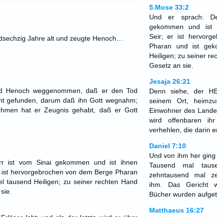
5.Mose 33:2
Und er sprach: De
gekommen und ist 
Seir; er ist hervor
dsechzig Jahre alt und zeugte Henoch…
Pharan und ist gek
Heiligen; zu seiner re
Gesetz an sie.
Jesaja 26:21
rd Henoch weggenommen, daß er den Tod
Denn siehe, der H
cht gefunden, darum daß ihn Gott wegnahm;
seinem Ort, heimzu
hmen hat er Zeugnis gehabt, daß er Gott
Einwohner des Lande
wird offenbaren ih
verhehlen, die darin e
Daniel 7:10
Und von ihm her ging e
rr ist vom Sinai gekommen und ist ihnen
Tausend mal taus
r ist hervorgebrochen von dem Berge Pharan
zehntausend mal z
l tausend Heiligen; zu seiner rechten Hand
ihm. Das Gericht 
sie.
Bücher wurden aufget
Matthaeus 16:27