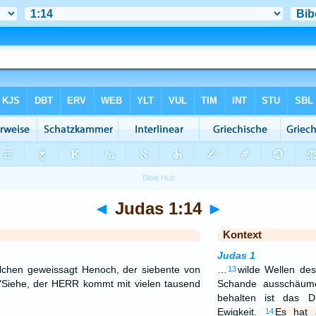
◄
Judas 1:14
►
Kontext
Judas 1
lchen geweissagt Henoch, der siebente von
…
wilde Wellen des
13
Siehe, der HERR kommt mit vielen tausend
Schande ausschäume
behalten ist das D
Ewigkeit.
Es hat 
14