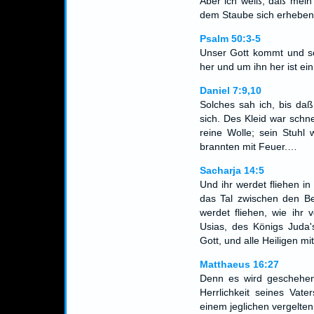
Aber ich weiß, daß mein E
dem Staube sich erhebe
Psalm 50:3-5
Unser Gott kommt und sc
her und um ihn her ist ei
Daniel 7:9,10
Solches sah ich, bis daß
sich. Des Kleid war sch
reine Wolle; sein Stuhl
brannten mit Feuer.…
Sacharja 14:5
Und ihr werdet fliehen i
das Tal zwischen den Be
werdet fliehen, wie ihr 
Usias, des Königs Jud
Gott, und alle Heiligen mit 
Matthaeus 16:27
Denn es wird geschehe
Herrlichkeit seines Vat
einem jeglichen vergelte