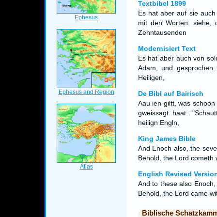
Textbibel 1899
Es hat aber auf sie auc
mit den Worten: siehe, 
Zehntausenden
Modernisiert Text
Es hat aber auch von so
Adam, und gesprochen:
Heiligen,
De Bibl auf Bairisch
Aau ien giltt, was schoo
gweissagt haat: "Schaut
heilign Engln,
King James Bible
And Enoch also, the seve
Behold, the Lord cometh w
English Revised Versio
And to these also Enoch,
Behold, the Lord came wit
Biblische Schatzkam