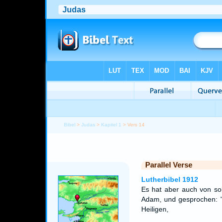
Bibel
>
Judas
>
Kapitel 1
> Vers 14
Parallel Verse
Lutherbibel 1912
Es hat aber auch von so
Adam, und gesprochen: "
Heiligen,