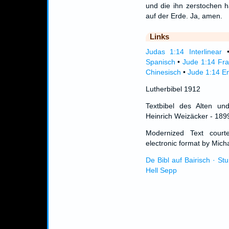
und die ihn zerstochen 
auf der Erde. Ja, amen.
Links
Judas 1:14 Interlinear
Spanisch
•
Jude 1:14 Fra
Chinesisch
•
Jude 1:14 En
Lutherbibel 1912
Textbibel des Alten un
Heinrich Weizäcker - 189
Modernized Text cour
electronic format by Micha
De Bibl auf Bairisch · St
Hell Sepp