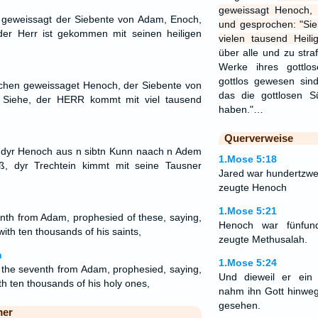
geweissagt Henoch,
h geweissagt der Siebente von Adam, Enoch,
und gesprochen: "Si
der Herr ist gekommen mit seinen heiligen
vielen tausend Heili
über alle und zu stra
Werke ihres gottlo
gottlos gewesen sin
lchen geweissaget Henoch, der Siebente von
das die gottlosen S
 Siehe, der HERR kommt mit viel tausend
haben."…
Querverweise
n dyr Henoch aus n sibtn Kunn naach n Adem
1.Mose 5:18
ß, dyr Trechtein kimmt mit seine Tausner
Jared war hundertzwe
zeugte Henoch
1.Mose 5:21
nth from Adam, prophesied of these, saying,
Henoch war fünfun
ith ten thousands of his saints,
zeugte Methusalah.
n
1.Mose 5:24
 the seventh from Adam, prophesied, saying,
Und dieweil er ein 
h ten thousands of his holy ones,
nahm ihn Gott hinweg
gesehen.
mer