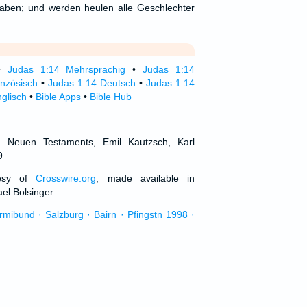
haben; und werden heulen alle Geschlechter
•
Judas 1:14 Mehrsprachig
•
Judas 1:14
nzösisch
•
Judas 1:14 Deutsch
•
Judas 1:14
glisch
•
Bible Apps
•
Bible Hub
d Neuen Testaments, Emil Kautzsch, Karl
9
tesy of
Crosswire.org
, made available in
el Bolsinger.
urmibund · Salzburg · Bairn · Pfingstn 1998 ·