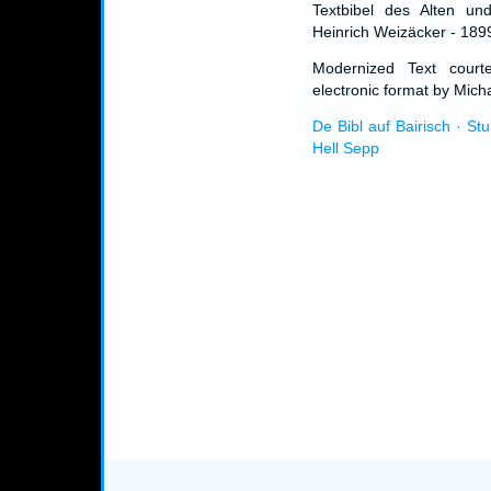
Textbibel des Alten un
Heinrich Weizäcker - 189
Modernized Text cour
electronic format by Micha
De Bibl auf Bairisch · St
Hell Sepp