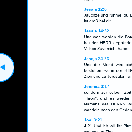
Jesaja 12:6
Jauchze und rühme, du Ei
ist groß bei dir.
Jesaja 14:32
Und was werden die Bote
hat der HERR gegründet
Volkes Zuversicht haben.
Jesaja 24:23
Und der Mond wird sic
bestehen, wenn der HER
Zion und zu Jerusalem und
Jeremia 3:17
sondern zur selben Ze
Thron", und es werden
Namens des HERRN will
wandeln nach den Gedank
Joel 3:21
4:21 Und ich will ihr Bl
wohnen zu Zion.