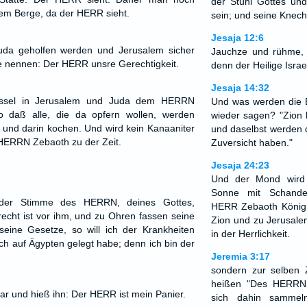
der Stuhl Gottes un
dem Berge, da der HERR sieht.
sein; und seine Knec
Jesaja 12:6
Juda geholfen werden und Jerusalem sicher
Jauchze und rühme, 
e nennen: Der HERR unsre Gerechtigkeit.
denn der Heilige Israel
Jesaja 14:32
essel in Jerusalem und Juda dem HERRN
Und was werden die 
so daß alle, die da opfern wollen, werden
wieder sagen? "Zion
nd darin kochen. Und wird kein Kanaaniter
und daselbst werden 
HERRN Zebaoth zu der Zeit.
Zuversicht haben."
Jesaja 24:23
Und der Mond wird
Sonne mit Schande
 der Stimme des HERRN, deines Gottes,
HERR Zebaoth König 
echt ist vor ihm, und zu Ohren fassen seine
Zion und zu Jerusale
seine Gesetze, so will ich der Krankheiten
in der Herrlichkeit.
 ich auf Ägypten gelegt habe; denn ich bin der
Jeremia 3:17
sondern zur selben 
heißen "Des HERRN
ar und hieß ihn: Der HERR ist mein Panier.
sich dahin sammel