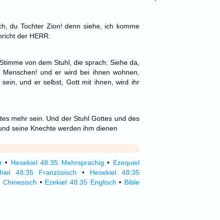
ich, du Tochter Zion! denn siehe, ich komme
spricht der HERR.
 Stimme von dem Stuhl, die sprach: Siehe da,
n Menschen! und er wird bei ihnen wohnen,
sein, und er selbst, Gott mit ihnen, wird ihr
tes mehr sein. Und der Stuhl Gottes und des
 und seine Knechte werden ihm dienen
r
•
Hesekiel 48:35 Mehrsprachig
•
Ezequiel
hiel 48:35 Französisch
•
Hesekiel 48:35
5 Chinesisch
•
Ezekiel 48:35 Englisch
•
Bible