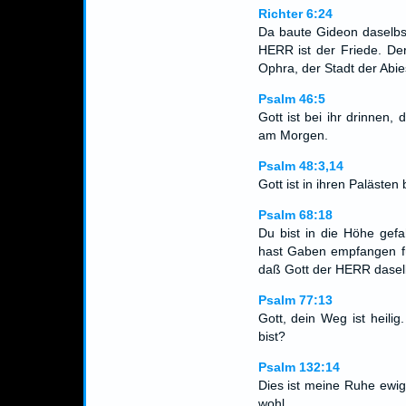
Richter 6:24
Da baute Gideon daselbs
HERR ist der Friede. Der
Ophra, der Stadt der Abies
Psalm 46:5
Gott ist bei ihr drinnen, d
am Morgen.
Psalm 48:3,14
Gott ist in ihren Paläste
Psalm 68:18
Du bist in die Höhe gef
hast Gaben empfangen fü
daß Gott der HERR dasel
Psalm 77:13
Gott, dein Weg ist heilig
bist?
Psalm 132:14
Dies ist meine Ruhe ewigl
wohl.