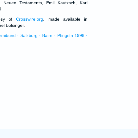
d Neuen Testaments, Emil Kautzsch, Karl
9
tesy of
Crosswire.org
, made available in
el Bolsinger.
urmibund · Salzburg · Bairn · Pfingstn 1998 ·