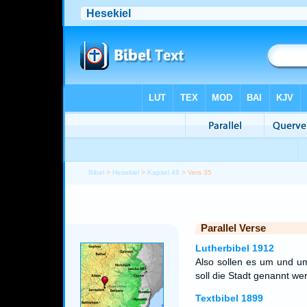
Bibel
>
Hesekiel
>
Kapitel 48
> Vers 35
Parallel Verse
Lutherbibel 1912
Also sollen es um und u
soll die Stadt genannt we
Textbibel 1899