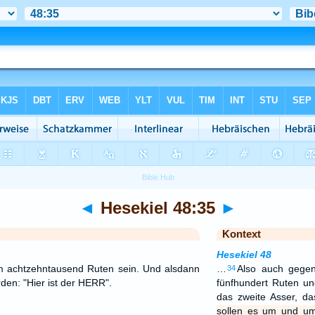
◄
Hesekiel 48:35
►
Kontext
Hesekiel 48
m achtzehntausend Ruten sein. Und alsdann
…
Also auch gege
34
rden: "Hier ist der HERR".
fünfhundert Ruten un
das zweite Asser, da
sollen es um und u