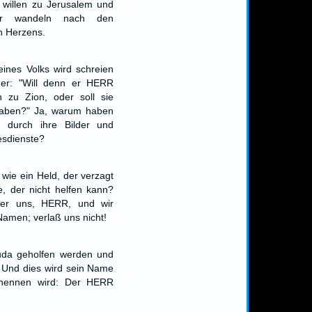
illen zu Jerusalem und
hr wandeln nach den
n Herzens.
eines Volks wird schreien
er: "Will denn er HERR
n zu Zion, oder soll sie
haben?" Ja, warum haben
t durch ihre Bilder und
esdienste?
 wie ein Held, der verzagt
e, der nicht helfen kann?
ter uns, HERR, und wir
amen; verlaß uns nicht!
Juda geholfen werden und
. Und dies wird sein Name
 nennen wird: Der HERR