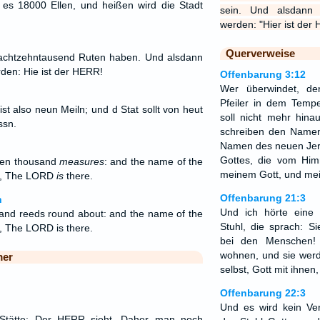
s 18000 Ellen, und heißen wird die Stadt
sein. Und alsdann 
werden: "Hier ist der
Querverweise
achtzehntausend Ruten haben. Und alsdann
rden: Hie ist der HERR!
Offenbarung 3:12
Wer überwindet, d
Pfeiler in dem Temp
st also neun Meiln; und d Stat sollt von heut
soll nicht mehr hina
ssn.
schreiben den Name
Namen des neuen Jer
Gottes, die vom Hi
een thousand
measures
: and the name of the
meinem Gott, und me
, The LORD
is
there.
Offenbarung 21:3
n
Und ich hörte ein
usand reeds round about: and the name of the
Stuhl, die sprach: S
e, The LORD is there.
bei den Menschen!
wohnen, und sie werd
mer
selbst, Gott mit ihnen,
Offenbarung 22:3
Und es wird kein Ve
Stätte: Der HERR sieht. Daher man noch