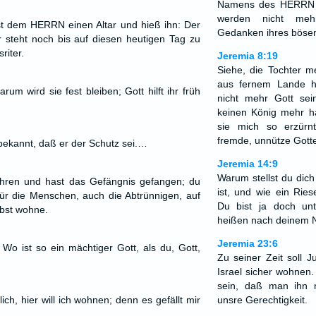
Namens des HERRN w
werden nicht me
t dem HERRN einen Altar und hieß ihn: Der
Gedanken ihres böse
 steht noch bis auf diesen heutigen Tag zu
riter.
Jeremia 8:19
Siehe, die Tochter m
aus fernem Lande h
arum wird sie fest bleiben; Gott hilft ihr früh
nicht mehr Gott sei
keinen König mehr 
sie mich so erzürn
fremde, unnütze Gott
n bekannt, daß er der Schutz sei.…
Jeremia 14:9
Warum stellst du dich
ahren und hast das Gefängnis gefangen; du
ist, und wie ein Ries
r die Menschen, auch die Abtrünnigen, auf
Du bist ja doch un
bst wohne.
heißen nach deinem N
Jeremia 23:6
. Wo ist so ein mächtiger Gott, als du, Gott,
Zu seiner Zeit soll 
Israel sicher wohnen
sein, daß man ihn
ich, hier will ich wohnen; denn es gefällt mir
unsre Gerechtigkeit.