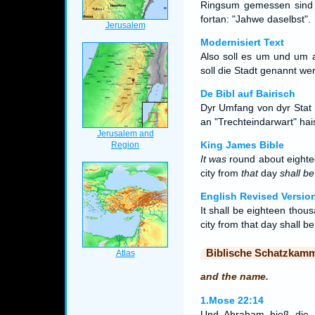
Ringsum gemessen sind e
fortan: "Jahwe daselbst".
Modernisiert Text
Also soll es um und um 
soll die Stadt genannt we
De Bibl auf Bairisch
Dyr Umfang von dyr Stat i
an "Trechteindarwart" hai
King James Bible
It was
round about eight
city from
that
day
shall be
English Revised Versio
It shall be eighteen tho
city from that day shall b
Biblische Schatzkam
and the name.
1.Mose 22:14
Und Abraham hieß die 