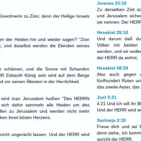
Jeremia 33:16
Zu derselben Zeit s
und Jerusalem sich
nwohnerin zu Zion; denn der Heilige Israels
sie nennen: Der HERR
Hesekiel 35:10
Und darum daß du 
n der Heiden hin und wieder sagen? "Zion
Völker mit beiden
, und daselbst werden die Elenden seines
werden, und wir wolle
"
der HERR da wohnt,
Hesekiel 48:34
h schämen, und die Sonne mit Schanden
Also auch gegen A
R Zebaoth König sein wird auf dem Berge
fünfhundert Ruten un
 vor seinen Ältesten in der Herrlichkeit.
das zweite Asser, das 
Joel 3:21
it wird man Jerusalem heißen "Des HERRN
4:21 Und ich will ihr B
 sich dahin sammeln alle Heiden um des
Und der HERR wird w
en zu Jerusalem und werden nicht mehr
en ihres bösen Herzens.
Sacharja 2:10
Freue dich und sei f
denn siehe, ich komme
ut nicht ungerächt lassen. Und der HERR wird
spricht der HERR.