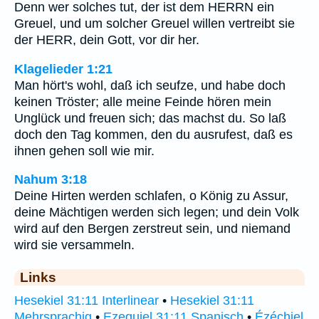
Denn wer solches tut, der ist dem HERRN ein
Greuel, und um solcher Greuel willen vertreibt sie
der HERR, dein Gott, vor dir her.
Klagelieder 1:21
Man hört's wohl, daß ich seufze, und habe doch
keinen Tröster; alle meine Feinde hören mein
Unglück und freuen sich; das machst du. So laß
doch den Tag kommen, den du ausrufest, daß es
ihnen gehen soll wie mir.
Nahum 3:18
Deine Hirten werden schlafen, o König zu Assur,
deine Mächtigen werden sich legen; und dein Volk
wird auf den Bergen zerstreut sein, und niemand
wird sie versammeln.
Links
Hesekiel 31:11 Interlinear
•
Hesekiel 31:11
Mehrsprachig
•
Ezequiel 31:11 Spanisch
•
Ézéchiel