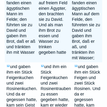
fanden einen
auf freiem Feld
fanden einen
ägyptischen
einen Ägypter,
ägyptischen
Mann im
den brachten
Mann auf dem
Felde; den
sie zu David.
Felde, den
führten sie zu
Und als man
führeten sie zu
David und
ihm Brot zu
David und
gaben ihm
essen und
gaben ihm
Brot, daß er aß
Wasser zu
Brot, daß er
und tränkten
trinken
aß, und
ihn mit Wasser
gegeben hatte
tränkten ihn
mit Wasser;
und gaben
und ihm ein
und gaben
12
12
12
ihm ein Stück
Stück
ihm ein Stück
Feigenkuchen
Feigenkuchen
Feigen und
und zwei
und zwei
zwei Stück
Rosinenkuchen.
Rosinentrauben
Rosinen. Und
Und da er
zu essen
da er
gegessen hatte,
gegeben hatte,
gegessen
kam sein Geist
kam er wieder
hatte, kam