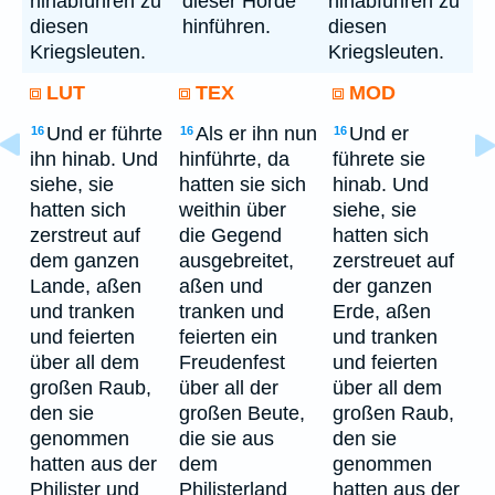
hinabführen zu
dieser Horde
hinabführen zu
diesen
hinführen.
diesen
Kriegsleuten.
Kriegsleuten.
LUT
TEX
MOD
Und er führte
Als er ihn nun
Und er
16
16
16
ihn hinab. Und
hinführte, da
führete sie
siehe, sie
hatten sie sich
hinab. Und
hatten sich
weithin über
siehe, sie
zerstreut auf
die Gegend
hatten sich
dem ganzen
ausgebreitet,
zerstreuet auf
Lande, aßen
aßen und
der ganzen
und tranken
tranken und
Erde, aßen
und feierten
feierten ein
und tranken
über all dem
Freudenfest
und feierten
großen Raub,
über all der
über all dem
den sie
großen Beute,
großen Raub,
genommen
die sie aus
den sie
hatten aus der
dem
genommen
Philister und
Philisterland
hatten aus der