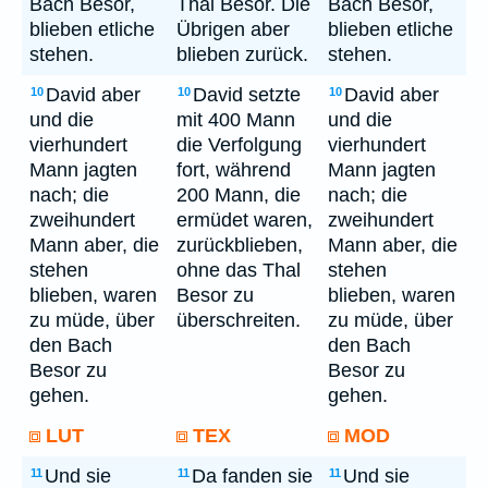
Bach Besor,
Thal Besor. Die
Bach Besor,
blieben etliche
Übrigen aber
blieben etliche
stehen.
blieben zurück.
stehen.
David aber
David setzte
David aber
10
10
10
und die
mit 400 Mann
und die
vierhundert
die Verfolgung
vierhundert
Mann jagten
fort, während
Mann jagten
nach; die
200 Mann, die
nach; die
zweihundert
ermüdet waren,
zweihundert
Mann aber, die
zurückblieben,
Mann aber, die
stehen
ohne das Thal
stehen
blieben, waren
Besor zu
blieben, waren
zu müde, über
überschreiten.
zu müde, über
den Bach
den Bach
Besor zu
Besor zu
gehen.
gehen.
LUT
TEX
MOD
Und sie
Da fanden sie
Und sie
11
11
11