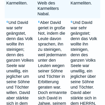
Karmeliten.
Weib des
Karmeliten.
Karmeliters
Nabal.
Und David
Aber David
Und David
6
6
6
war sehr
geriet in große
war sehr
geängstet,
Not, indem die
geängstet;
denn das Volk
Leute davon
denn das Volk
wollte ihn
sprachen, ihn
wollte ihn
steinigen;
zu steinigen,
steinigen,
denn des
weil jedermann
denn des
ganzen Volkes
unter den
ganzen Volks
Seele war
Leuten wegen
Seele war
unwillig, ein
seiner Söhne
unwillig, ein
jeglicher um
und Töchter in
jeglicher über
seine Söhne
Erbitterung
seine Söhne
und Töchter
geraten war.
und Töchter.
willen. David
Doch ermannte
David aber
aber stärkte
sich David in
stärkte sich in
sich in dem
Jahwe, seinem
dem HERRN,