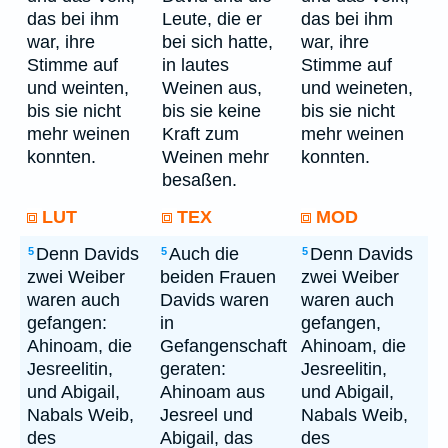
das bei ihm
Leute, die er
das bei ihm
war, ihre
bei sich hatte,
war, ihre
Stimme auf
in lautes
Stimme auf
und weinten,
Weinen aus,
und weineten,
bis sie nicht
bis sie keine
bis sie nicht
mehr weinen
Kraft zum
mehr weinen
konnten.
Weinen mehr
konnten.
besaßen.
LUT
TEX
MOD
Denn Davids
Auch die
Denn Davids
5
5
5
zwei Weiber
beiden Frauen
zwei Weiber
waren auch
Davids waren
waren auch
gefangen:
in
gefangen,
Ahinoam, die
Gefangenschaft
Ahinoam, die
Jesreelitin,
geraten:
Jesreelitin,
und Abigail,
Ahinoam aus
und Abigail,
Nabals Weib,
Jesreel und
Nabals Weib,
des
Abigail, das
des