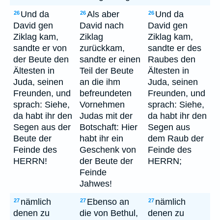
Und da
Als aber
Und da
26
26
26
David gen
David nach
David gen
Ziklag kam,
Ziklag
Ziklag kam,
sandte er von
zurückkam,
sandte er des
der Beute den
sandte er einen
Raubes den
Ältesten in
Teil der Beute
Ältesten in
Juda, seinen
an die ihm
Juda, seinen
Freunden, und
befreundeten
Freunden, und
sprach: Siehe,
Vornehmen
sprach: Siehe,
da habt ihr den
Judas mit der
da habt ihr den
Segen aus der
Botschaft: Hier
Segen aus
Beute der
habt ihr ein
dem Raub der
Feinde des
Geschenk von
Feinde des
HERRN!
der Beute der
HERRN;
Feinde
Jahwes!
nämlich
Ebenso an
nämlich
27
27
27
denen zu
die von Bethul,
denen zu