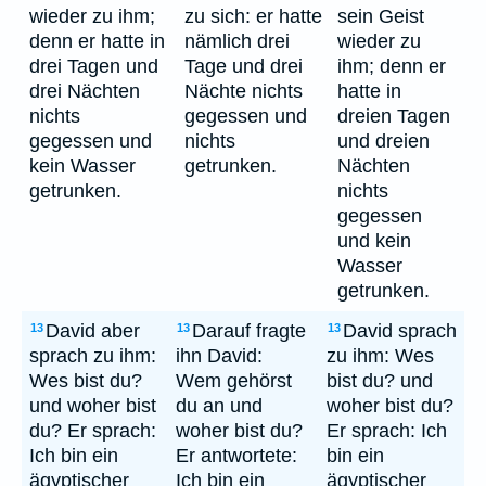
wieder zu ihm;
zu sich: er hatte
sein Geist
denn er hatte in
nämlich drei
wieder zu
drei Tagen und
Tage und drei
ihm; denn er
drei Nächten
Nächte nichts
hatte in
nichts
gegessen und
dreien Tagen
gegessen und
nichts
und dreien
kein Wasser
getrunken.
Nächten
getrunken.
nichts
gegessen
und kein
Wasser
getrunken.
David aber
Darauf fragte
David sprach
13
13
13
sprach zu ihm:
ihn David:
zu ihm: Wes
Wes bist du?
Wem gehörst
bist du? und
und woher bist
du an und
woher bist du?
du? Er sprach:
woher bist du?
Er sprach: Ich
Ich bin ein
Er antwortete:
bin ein
ägyptischer
Ich bin ein
ägyptischer