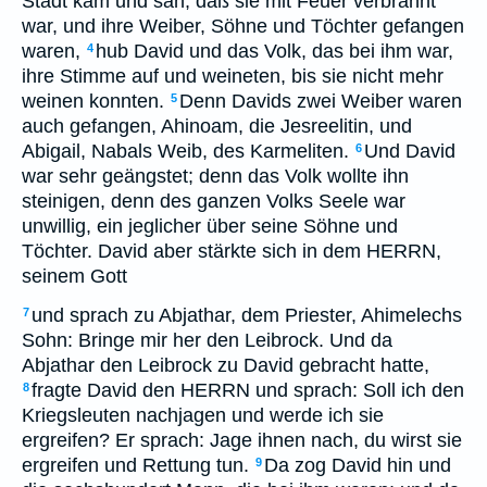
Stadt kam und sah, daß sie mit Feuer verbrannt
war, und ihre Weiber, Söhne und Töchter gefangen
waren,
hub David und das Volk, das bei ihm war,
4
ihre Stimme auf und weineten, bis sie nicht mehr
weinen konnten.
Denn Davids zwei Weiber waren
5
auch gefangen, Ahinoam, die Jesreelitin, und
Abigail, Nabals Weib, des Karmeliten.
Und David
6
war sehr geängstet; denn das Volk wollte ihn
steinigen, denn des ganzen Volks Seele war
unwillig, ein jeglicher über seine Söhne und
Töchter. David aber stärkte sich in dem HERRN,
seinem Gott
und sprach zu Abjathar, dem Priester, Ahimelechs
7
Sohn: Bringe mir her den Leibrock. Und da
Abjathar den Leibrock zu David gebracht hatte,
fragte David den HERRN und sprach: Soll ich den
8
Kriegsleuten nachjagen und werde ich sie
ergreifen? Er sprach: Jage ihnen nach, du wirst sie
ergreifen und Rettung tun.
Da zog David hin und
9