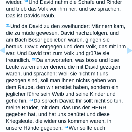
wieder.
Und David nahm die Schafe und Rinder
20
und trieb das Volk vor ihm her; und sie sprachen:
Das ist Davids Raub.
Und da David zu den zweihundert Männern kam,
21
die zu müde gewesen, David nachzufolgen, und
am Bach Besor geblieben waren, gingen sie
heraus, David entgegen und dem Volk, das mit ihm
war. Und David trat zum Volk und grüßte sie
freundlich.
Da antworteten, was böse und lose
22
Leute waren unter denen, die mit David gezogen
waren, und sprachen: Weil sie nicht mit uns
gezogen sind, soll man ihnen nichts geben von
dem Raube, den wir errettet haben, sondern ein
jeglicher führe sein Weib und seine Kinder und
gehe hin.
Da sprach David: Ihr sollt nicht so tun,
23
meine Brüder, mit dem, das uns der HERR
gegeben hat, und hat uns behütet und diese
Kriegsleute, die wider uns kommen waren, in
unsere Hände gegeben.
Wer sollte euch
24