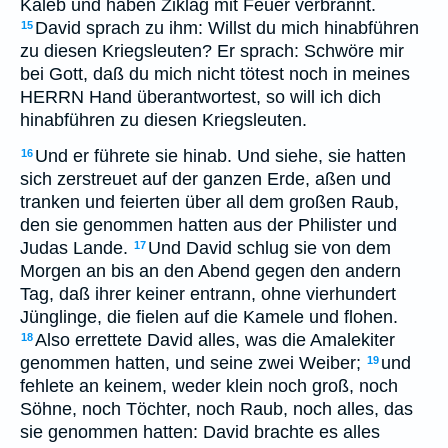
Kaleb und haben Ziklag mit Feuer verbrannt.
David sprach zu ihm: Willst du mich hinabführen
15
zu diesen Kriegsleuten? Er sprach: Schwöre mir
bei Gott, daß du mich nicht tötest noch in meines
HERRN Hand überantwortest, so will ich dich
hinabführen zu diesen Kriegsleuten.
Und er führete sie hinab. Und siehe, sie hatten
16
sich zerstreuet auf der ganzen Erde, aßen und
tranken und feierten über all dem großen Raub,
den sie genommen hatten aus der Philister und
Judas Lande.
Und David schlug sie von dem
17
Morgen an bis an den Abend gegen den andern
Tag, daß ihrer keiner entrann, ohne vierhundert
Jünglinge, die fielen auf die Kamele und flohen.
Also errettete David alles, was die Amalekiter
18
genommen hatten, und seine zwei Weiber;
und
19
fehlete an keinem, weder klein noch groß, noch
Söhne, noch Töchter, noch Raub, noch alles, das
sie genommen hatten: David brachte es alles