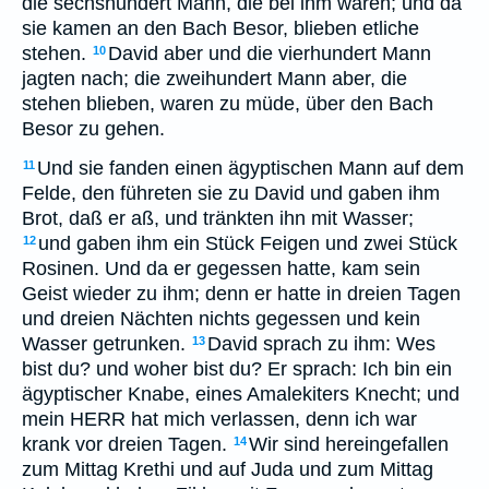
die sechshundert Mann, die bei ihm waren; und da
sie kamen an den Bach Besor, blieben etliche
stehen.
David aber und die vierhundert Mann
10
jagten nach; die zweihundert Mann aber, die
stehen blieben, waren zu müde, über den Bach
Besor zu gehen.
Und sie fanden einen ägyptischen Mann auf dem
11
Felde, den führeten sie zu David und gaben ihm
Brot, daß er aß, und tränkten ihn mit Wasser;
und gaben ihm ein Stück Feigen und zwei Stück
12
Rosinen. Und da er gegessen hatte, kam sein
Geist wieder zu ihm; denn er hatte in dreien Tagen
und dreien Nächten nichts gegessen und kein
Wasser getrunken.
David sprach zu ihm: Wes
13
bist du? und woher bist du? Er sprach: Ich bin ein
ägyptischer Knabe, eines Amalekiters Knecht; und
mein HERR hat mich verlassen, denn ich war
krank vor dreien Tagen.
Wir sind hereingefallen
14
zum Mittag Krethi und auf Juda und zum Mittag