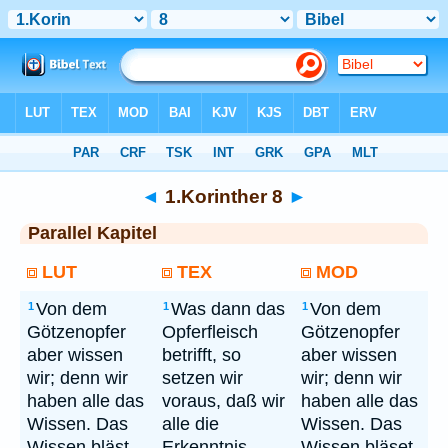
Bibel
> 1.Korinther 8
◄
1.Korinther 8
►
Parallel Kapitel
LUT
TEX
MOD
Von dem
Was dann das
Von dem
1
1
1
Götzenopfer
Opferfleisch
Götzenopfer
aber wissen
betrifft, so
aber wissen
wir; denn wir
setzen wir
wir; denn wir
haben alle das
voraus, daß wir
haben alle das
Wissen. Das
alle die
Wissen. Das
Wissen bläst
Erkenntnis
Wissen bläset