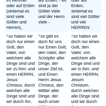
im Himmel
auf Erden, - es
oder auf
oder auf Erden
sind ja der
Erden,
(sintemal es
Götter viele
sintemal es
sind viele
und der Herrn
sind viel Götter
Götter und
viele -
und viel
Herren),
HERREN:
so haben wir
so gibt es
so haben wir
6
6
6
doch nur einen
doch für uns
doch nur einen
Gott, den
nur Einen Gott,
Gott, den
Vater, von
den Vater, den
Vater, von
welchem alle
Schöpfer aller
welchem alle
Dinge sind und
Dinge, der
Dinge sind und
wir zu ihm; und
unser Ziel ist,
wir in ihm, und
einen HERRN,
und Einen
einen HERRN,
Jesus
Herrn Jesus
Jesum
Christus, durch
Christus, den
Christum,
welchen alle
Mittler aller
durch welchen
Dinge sind und
Dinge, der
alle Dinge sind
wir durch ihn.
auch unser
und wir durch