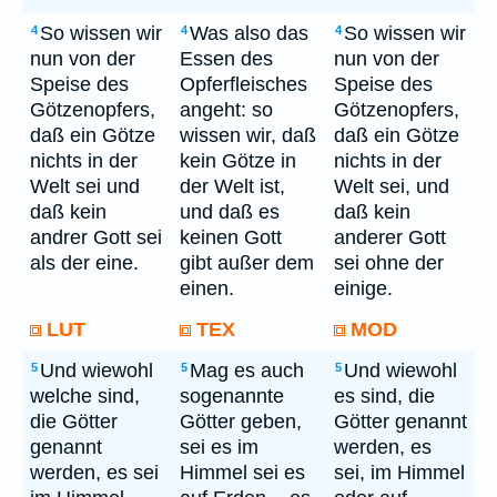
So wissen wir
Was also das
So wissen wir
4
4
4
nun von der
Essen des
nun von der
Speise des
Opferfleisches
Speise des
Götzenopfers,
angeht: so
Götzenopfers,
daß ein Götze
wissen wir, daß
daß ein Götze
nichts in der
kein Götze in
nichts in der
Welt sei und
der Welt ist,
Welt sei, und
daß kein
und daß es
daß kein
andrer Gott sei
keinen Gott
anderer Gott
als der eine.
gibt außer dem
sei ohne der
einen.
einige.
LUT
TEX
MOD
Und wiewohl
Mag es auch
Und wiewohl
5
5
5
welche sind,
sogenannte
es sind, die
die Götter
Götter geben,
Götter genannt
genannt
sei es im
werden, es
werden, es sei
Himmel sei es
sei, im Himmel