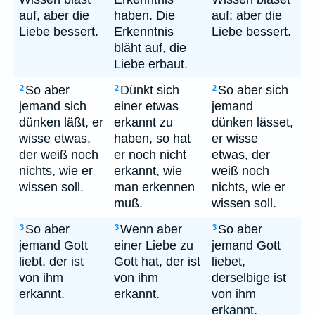
auf, aber die
haben. Die
auf; aber die
Liebe bessert.
Erkenntnis
Liebe bessert.
bläht auf, die
Liebe erbaut.
So aber
Dünkt sich
So aber sich
2
2
2
jemand sich
einer etwas
jemand
dünken läßt, er
erkannt zu
dünken lässet,
wisse etwas,
haben, so hat
er wisse
der weiß noch
er noch nicht
etwas, der
nichts, wie er
erkannt, wie
weiß noch
wissen soll.
man erkennen
nichts, wie er
muß.
wissen soll.
So aber
Wenn aber
So aber
3
3
3
jemand Gott
einer Liebe zu
jemand Gott
liebt, der ist
Gott hat, der ist
liebet,
von ihm
von ihm
derselbige ist
erkannt.
erkannt.
von ihm
erkannt.