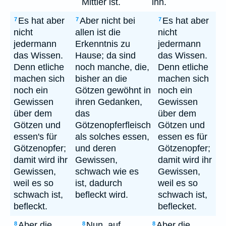
Mittler ist.
ihn.
Es hat aber
Aber nicht bei
Es hat aber
7
7
7
nicht
allen ist die
nicht
jedermann
Erkenntnis zu
jedermann
das Wissen.
Hause; da sind
das Wissen.
Denn etliche
noch manche, die,
Denn etliche
machen sich
bisher an die
machen sich
noch ein
Götzen gewöhnt in
noch ein
Gewissen
ihren Gedanken,
Gewissen
über dem
das
über dem
Götzen und
Götzenopferfleisch
Götzen und
essen's für
als solches essen,
essen es für
Götzenopfer;
und deren
Götzenopfer;
damit wird ihr
Gewissen,
damit wird ihr
Gewissen,
schwach wie es
Gewissen,
weil es so
ist, dadurch
weil es so
schwach ist,
befleckt wird.
schwach ist,
befleckt.
beflecket.
Aber die
Nun, auf
Aber die
8
8
8