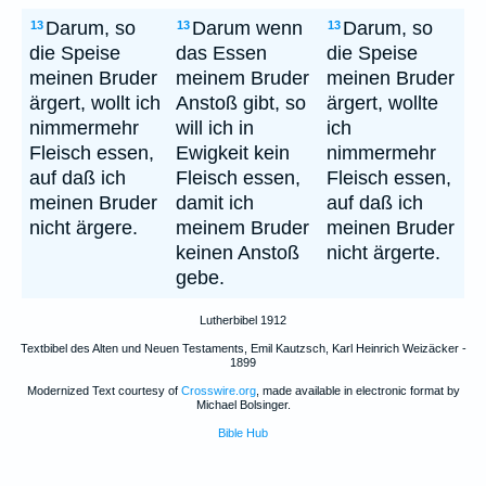
Darum, so
Darum wenn
Darum, so
13
13
13
die Speise
das Essen
die Speise
meinen Bruder
meinem Bruder
meinen Bruder
ärgert, wollt ich
Anstoß gibt, so
ärgert, wollte
nimmermehr
will ich in
ich
Fleisch essen,
Ewigkeit kein
nimmermehr
auf daß ich
Fleisch essen,
Fleisch essen,
meinen Bruder
damit ich
auf daß ich
nicht ärgere.
meinem Bruder
meinen Bruder
keinen Anstoß
nicht ärgerte.
gebe.
Lutherbibel 1912
Textbibel des Alten und Neuen Testaments, Emil Kautzsch, Karl Heinrich Weizäcker -
1899
Modernized Text courtesy of
Crosswire.org
, made available in electronic format by
Michael Bolsinger.
Bible Hub