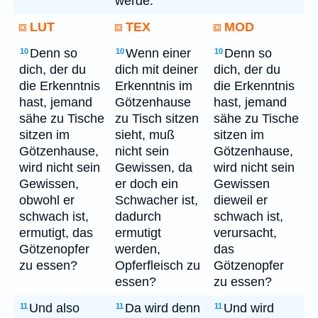
werde.
LUT
TEX
MOD
Denn so
Wenn einer
Denn so
10
10
10
dich, der du
dich mit deiner
dich, der du
die Erkenntnis
Erkenntnis im
die Erkenntnis
hast, jemand
Götzenhause
hast, jemand
sähe zu Tische
zu Tisch sitzen
sähe zu Tische
sitzen im
sieht, muß
sitzen im
Götzenhause,
nicht sein
Götzenhause,
wird nicht sein
Gewissen, da
wird nicht sein
Gewissen,
er doch ein
Gewissen
obwohl er
Schwacher ist,
dieweil er
schwach ist,
dadurch
schwach ist,
ermutigt, das
ermutigt
verursacht,
Götzenopfer
werden,
das
zu essen?
Opferfleisch zu
Götzenopfer
essen?
zu essen?
Und also
Da wird denn
Und wird
11
11
11