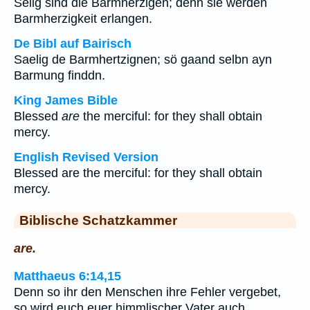
Selig sind die Barmherzigen; denn sie werden
Barmherzigkeit erlangen.
De Bibl auf Bairisch
Saelig de Barmhertzignen; sö gaand selbn ayn
Barmung finddn.
King James Bible
Blessed
are
the merciful: for they shall obtain
mercy.
English Revised Version
Blessed are the merciful: for they shall obtain
mercy.
Biblische Schatzkammer
are.
Matthaeus 6:14,15
Denn so ihr den Menschen ihre Fehler vergebet,
so wird euch euer himmlischer Vater auch