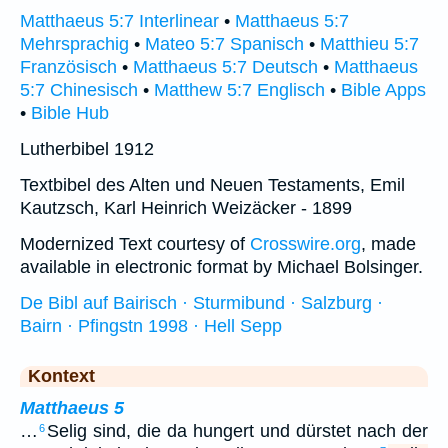
Matthaeus 5:7 Interlinear
•
Matthaeus 5:7
Mehrsprachig
•
Mateo 5:7 Spanisch
•
Matthieu 5:7
Französisch
•
Matthaeus 5:7 Deutsch
•
Matthaeus
5:7 Chinesisch
•
Matthew 5:7 Englisch
•
Bible Apps
•
Bible Hub
Lutherbibel 1912
Textbibel des Alten und Neuen Testaments, Emil
Kautzsch, Karl Heinrich Weizäcker - 1899
Modernized Text courtesy of
Crosswire.org
, made
available in electronic format by Michael Bolsinger.
De Bibl auf Bairisch · Sturmibund · Salzburg ·
Bairn · Pfingstn 1998 · Hell Sepp
Kontext
Matthaeus 5
…
Selig sind, die da hungert und dürstet nach der
6