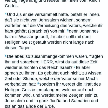
vierzig Tage lang und redete mit ihnen vom Reich
Gottes.
Und als er sie versammelt hatte, befahl er ihnen,
4
daß sie nicht von Jerusalem wichen, sondern
warteten auf die Verheißung des Vaters, welche ihr
habt gehört (sprach er) von mir;
denn Johannes
5
hat mit Wasser getauft, ihr aber sollt mit dem
Heiligen Geist getauft werden nicht lange nach
diesen Tagen.
Die aber, so zusammengekommen waren, fragten
6
ihn und sprachen: HERR, wirst du auf diese Zeit
wieder aufrichten das Reich Israel?
Er aber
7
sprach zu ihnen: Es gebührt euch nicht, zu wissen
Zeit oder Stunde, welche der Vater seiner Macht
vorbehalten hat;
sondern ihr werdet die Kraft des
8
Heiligen Geistes empfangen, welcher auf euch
kommen wird, und werdet meine Zeugen sein zu
Jerusalem und in ganz Judäa und Samarien und
bis an das Ende der Erde.