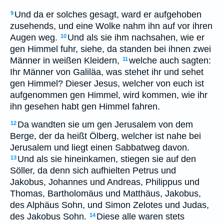
Und da er solches gesagt, ward er aufgehoben
9
zusehends, und eine Wolke nahm ihn auf vor ihren
Augen weg.
Und als sie ihm nachsahen, wie er
10
gen Himmel fuhr, siehe, da standen bei ihnen zwei
Männer in weißen Kleidern,
welche auch sagten:
11
Ihr Männer von Galiläa, was stehet ihr und sehet
gen Himmel? Dieser Jesus, welcher von euch ist
aufgenommen gen Himmel, wird kommen, wie ihr
ihn gesehen habt gen Himmel fahren.
Da wandten sie um gen Jerusalem von dem
12
Berge, der da heißt Ölberg, welcher ist nahe bei
Jerusalem und liegt einen Sabbatweg davon.
Und als sie hineinkamen, stiegen sie auf den
13
Söller, da denn sich aufhielten Petrus und
Jakobus, Johannes und Andreas, Philippus und
Thomas, Bartholomäus und Matthäus, Jakobus,
des Alphäus Sohn, und Simon Zelotes und Judas,
des Jakobus Sohn.
Diese alle waren stets
14