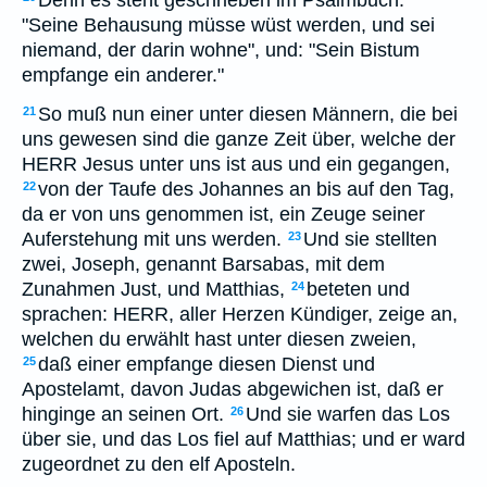
Denn es steht geschrieben im Psalmbuch:
"Seine Behausung müsse wüst werden, und sei
niemand, der darin wohne", und: "Sein Bistum
empfange ein anderer."
So muß nun einer unter diesen Männern, die bei
21
uns gewesen sind die ganze Zeit über, welche der
HERR Jesus unter uns ist aus und ein gegangen,
von der Taufe des Johannes an bis auf den Tag,
22
da er von uns genommen ist, ein Zeuge seiner
Auferstehung mit uns werden.
Und sie stellten
23
zwei, Joseph, genannt Barsabas, mit dem
Zunahmen Just, und Matthias,
beteten und
24
sprachen: HERR, aller Herzen Kündiger, zeige an,
welchen du erwählt hast unter diesen zweien,
daß einer empfange diesen Dienst und
25
Apostelamt, davon Judas abgewichen ist, daß er
hinginge an seinen Ort.
Und sie warfen das Los
26
über sie, und das Los fiel auf Matthias; und er ward
zugeordnet zu den elf Aposteln.