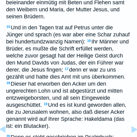
beieinander einmütig mit Beten und Flehen samt
den Weibern und Maria, der Mutter Jesus, und
seinen Brüdern.
Und in den Tagen trat auf Petrus unter die
15
Jünger und sprach (es war aber eine Schar zuhauf
bei hundertundzwanzig Namen):
Ihr Männer und
16
Brüder, es mußte die Schrift erfüllet werden,
welche zuvor gesagt hat der Heilige Geist durch
den Mund Davids von Judas, der ein Führer war
derer, die Jesus fingen;
denn er war zu uns
17
gezählt und hatte dies Amt mit uns überkommen.
Dieser hat erworben den Acker um den
18
ungerechten Lohn und ist abgestürzt und mitten
entzweigeborsten, und all sein Eingeweide
ausgeschüttet.
Und es ist kund geworden allen,
19
die zu Jerusalem wohnen, also daß dieser Acker
genannt wird auf ihrer Sprache: Hakeldama (das
ist: ein Blutacker).
20