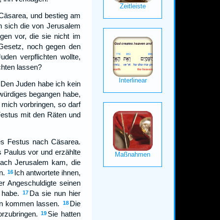
 Cäsarea, und bestieg am
en sich die von Jerusalem
n vor, die sie nicht im
 Gesetz, noch gegen den
uden verpflichten wollte,
chten lassen?
. Den Juden habe ich kein
würdiges begangen habe,
 mich vorbringen, so darf
 Festus mit den Räten und
es Festus nach Cäsarea.
s Paulus vor und erzählte
 nach Jerusalem kam, die
n.
Ich antwortete ihnen,
16
r Angeschuldigte seinen
 habe.
Da sie nun hier
17
ann kommen lassen.
Die
18
orzubringen.
Sie hatten
19