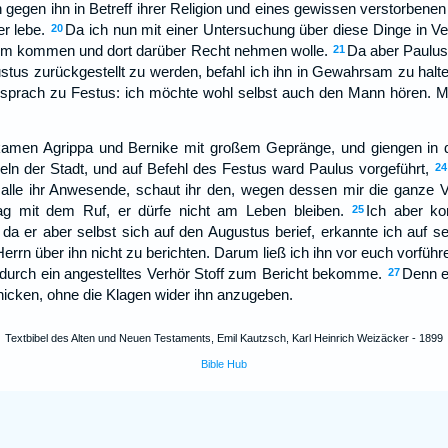
gegen ihn in Betreff ihrer Religion und eines gewissen verstorben
r lebe.
Da ich nun mit einer Untersuchung über diese Dinge in Ver
20
lem kommen und dort darüber Recht nehmen wolle.
Da aber Paulus
21
tus zurückgestellt zu werden, befahl ich ihn in Gewahrsam zu halte
 sprach zu Festus: ich möchte wohl selbst auch den Mann hören. Mor
amen Agrippa und Bernike mit großem Gepränge, und giengen in 
ln der Stadt, und auf Befehl des Festus ward Paulus vorgeführt,
24
 alle ihr Anwesende, schaut ihr den, wegen dessen mir die ganze 
ag mit dem Ruf, er dürfe nicht am Leben bleiben.
Ich aber ko
25
da er aber selbst sich auf den Augustus berief, erkannte ich auf 
rrn über ihn nicht zu berichten. Darum ließ ich ihn vor euch vorführe
 durch ein angestelltes Verhör Stoff zum Bericht bekomme.
Denn e
27
icken, ohne die Klagen wider ihn anzugeben.
Textbibel des Alten und Neuen Testaments, Emil Kautzsch, Karl Heinrich Weizäcker - 1899
Bible Hub