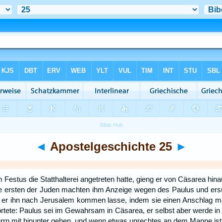
◄
Apostelgeschichte 25
►
Festus die Statthalterei angetreten hatte, gieng er von Cäsarea hin
ie ersten der Juden machten ihm Anzeige wegen des Paulus und ers
 er ihn nach Jerusalem kommen lasse, indem sie einen Anschlag m
rtete: Paulus sei im Gewahrsam in Cäsarea, er selbst aber werde in
rrn mit hinunter gehen, und wenn etwas unrechtes an dem Manne ist,