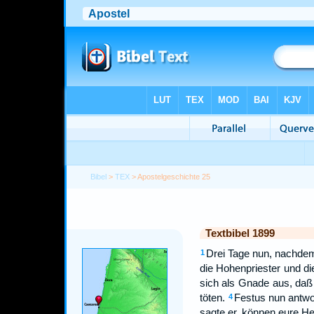
Bibel
>
TEX
> Apostelgeschichte 25
Textbibel 1899
Drei Tage nun, nachdem 
1
die Hohenpriester und d
sich als Gnade aus, daß
töten.
Festus nun antwo
4
sagte er, können eure He