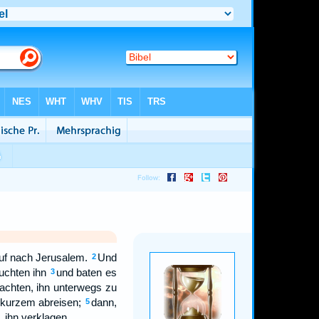
auf nach Jerusalem.
Und
2
uchten ihn
und baten es
3
achten, ihn unterwegs zu
 kurzem abreisen;
dann,
5
 ihn verklagen.