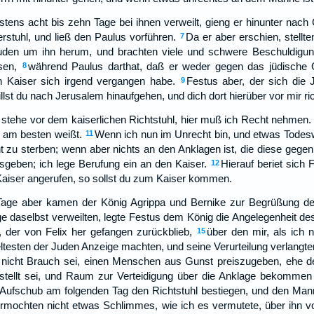
ens acht bis zehn Tage bei ihnen verweilt, gieng er hinunter nach
rstuhl, und ließ den Paulus vorführen.
Da er aber erschien, stellt
7
en um ihn herum, und brachten viele und schwere Beschuldigunge
sen,
während Paulus darthat, daß er weder gegen das jüdische
8
 Kaiser sich irgend vergangen habe.
Festus aber, der sich die J
9
llst du nach Jerusalem hinaufgehen, und dich dort hierüber vor mir ri
h stehe vor dem kaiserlichen Richtstuhl, hier muß ich Recht nehmen
u am besten weißt.
Wenn ich nun im Unrecht bin, und etwas Todes
11
t zu sterben; wenn aber nichts an den Anklagen ist, die diese gegen
sgeben; ich lege Berufung ein an den Kaiser.
Hierauf beriet sich
12
Kaiser angerufen, so sollst du zum Kaiser kommen.
 Tage aber kamen der König Agrippa und Bernike zur Begrüßung d
ge daselbst verweilten, legte Festus dem König die Angelegenheit de
, der von Felix her gefangen zurückblieb,
über den mir, als ich
15
ltesten der Juden Anzeige machten, und seine Verurteilung verlangte
nicht Brauch sei, einen Menschen aus Gunst preiszugeben, ehe de
stellt sei, und Raum zur Verteidigung über die Anklage bekommen
e Aufschub am folgenden Tag den Richtstuhl bestiegen, und den M
vermochten nicht etwas Schlimmes, wie ich es vermutete, über ihn v