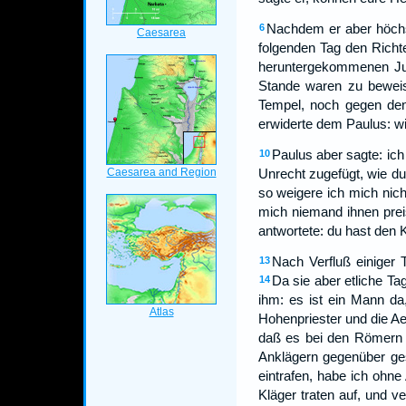
Nachdem er aber höchst
6
folgenden Tag den Richte
heruntergekommenen Jud
Stande waren zu bewei
Tempel, noch gegen den
erwiderte dem Paulus: wi
Paulus aber sagte: ic
10
Unrecht zugefügt, wie d
so weigere ich mich nich
mich niemand ihnen prei
antwortete: du hast den 
Nach Verfluß einiger
13
Da sie aber etliche Ta
14
ihm: es ist ein Mann da
Hohenpriester und die Ae
daß es bei den Römern 
Anklägern gegenüber ge
eintrafen, habe ich ohn
Kläger traten auf, und 