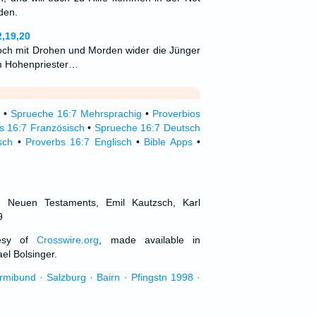
den.
,19,20
och mit Drohen und Morden wider die Jünger
 Hohenpriester…
•
Sprueche 16:7 Mehrsprachig
•
Proverbios
s 16:7 Französisch
•
Sprueche 16:7 Deutsch
sch
•
Proverbs 16:7 Englisch
•
Bible Apps
•
d Neuen Testaments, Emil Kautzsch, Karl
9
tesy of
Crosswire.org
, made available in
el Bolsinger.
urmibund · Salzburg · Bairn · Pfingstn 1998 ·