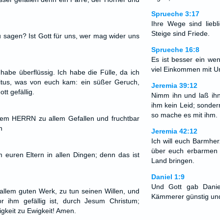
Sprueche 3:17
Ihre Wege sind liebl
Steige sind Friede.
u sagen? Ist Gott für uns, wer mag wider uns
Sprueche 16:8
Es ist besser ein wen
viel Einkommen mit U
habe überflüssig. Ich habe die Fülle, da ich
tus, was von euch kam: ein süßer Geruch,
Jeremia 39:12
t gefällig.
Nimm ihn und laß ihn
ihm kein Leid; sondern
so mache es mit ihm.
dem HERRN zu allem Gefallen und fruchtbar
n
Jeremia 42:12
Ich will euch Barmher
über euch erbarmen 
m euren Eltern in allen Dingen; denn das ist
Land bringen.
Daniel 1:9
Und Gott gab Danie
 allem guten Werk, zu tun seinen Willen, und
Kämmerer günstig und
r ihm gefällig ist, durch Jesum Christum;
gkeit zu Ewigkeit! Amen.