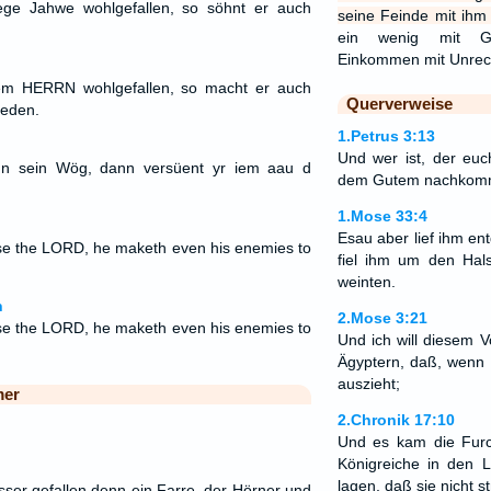
e Jahwe wohlgefallen, so söhnt er auch
seine Feinde mit ihm 
ein wenig mit Ger
Einkommen mit Unre
 HERRN wohlgefallen, so macht er auch
Querverweise
ieden.
1.Petrus 3:13
Und wer ist, der euc
inn sein Wög, dann versüent yr iem aau d
dem Gutem nachkom
1.Mose 33:4
Esau aber lief ihm en
e the LORD, he maketh even his enemies to
fiel ihm um den Hal
weinten.
n
2.Mose 3:21
e the LORD, he maketh even his enemies to
Und ich will diesem 
Ägyptern, daß, wenn ih
auszieht;
mer
2.Chronik 17:10
Und es kam die Fur
Königreiche in den 
lagen, daß sie nicht s
er gefallen denn ein Farre, der Hörner und