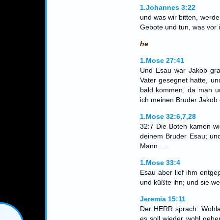
1.Johannes 3:22
und was wir bitten, werd
Gebote und tun, was vor ih
he
1.Mose 27:41
Und Esau war Jakob gra
Vater gesegnet hatte, un
bald kommen, da man um
ich meinen Bruder Jakob
1.Mose 32:6,7,28
32:7 Die Boten kamen wi
deinem Bruder Esau; und 
Mann.…
1.Mose 33:4
Esau aber lief ihm entge
und küßte ihn; und sie we
Jeremia 15:11
Der HERR sprach: Wohlan,
es soll wieder wohl gehe