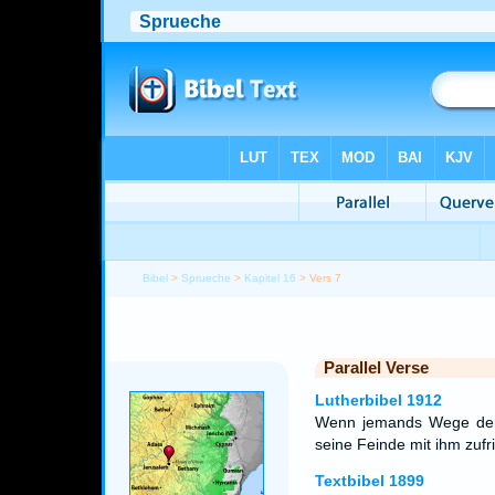
Bibel
>
Sprueche
>
Kapitel 16
> Vers 7
Parallel Verse
Lutherbibel 1912
Wenn jemands Wege dem
seine Feinde mit ihm zufr
Textbibel 1899