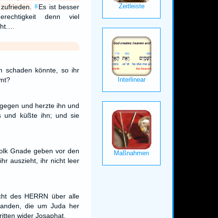
zufrieden.
Es ist besser
8
echtigkeit denn viel
cht.…
h schaden könnte, so ihr
mt?
tgegen und herzte ihn und
s und küßte ihn; und sie
Volk Gnade geben vor den
r auszieht, ihr nicht leer
cht des HERRN über alle
Landen, die um Juda her
tritten wider Josaphat.