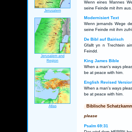
Wenn eines Mannes Weg
seine Feinde mit ihm aus.
Modernisiert Text
Wenn jemands Wege dem
seine Feinde mit ihm zufr
De Bibl auf Bairisch
Gfallt yn n Trechtein a
Feindd.
King James Bible
When a man's ways pleas
be at peace with him.
English Revised Versio
When a man's ways pleas
be at peace with him.
Biblische Schatzkam
please
Psalm 69:31
Das wird dem HERRN bess