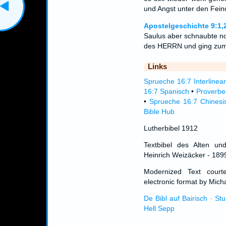
und Angst unter den Fein
Apostelgeschichte 9:1,2
Saulus aber schnaubte n
des HERRN und ging zum
Links
Sprueche 16:7 Interlinear
16:7 Spanisch
•
Proverbe
•
Sprueche 16:7 Chinesi
Bible Hub
Lutherbibel 1912
Textbibel des Alten un
Heinrich Weizäcker - 189
Modernized Text cour
electronic format by Micha
De Bibl auf Bairisch · St
Hell Sepp