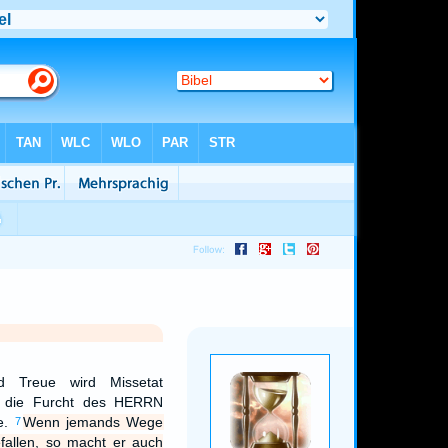
 Treue wird Missetat
h die Furcht des HERRN
e.
Wenn jemands Wege
7
allen, so macht er auch