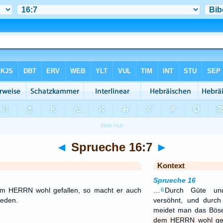
◄
Sprueche 16:7
►
Kontext
Sprueche 16
 HERRN wohl gefallen, so macht er auch
…
Durch Güte und
6
ieden.
versöhnt, und durc
meidet man das Bös
dem HERRN wohl gef