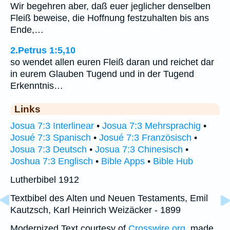
Wir begehren aber, daß euer jeglicher denselben
Fleiß beweise, die Hoffnung festzuhalten bis ans
Ende,…
2.Petrus 1:5,10
so wendet allen euren Fleiß daran und reichet dar
in eurem Glauben Tugend und in der Tugend
Erkenntnis…
Links
Josua 7:3 Interlinear
•
Josua 7:3 Mehrsprachig
•
Josué 7:3 Spanisch
•
Josué 7:3 Französisch
•
Josua 7:3 Deutsch
•
Josua 7:3 Chinesisch
•
Joshua 7:3 Englisch
•
Bible Apps
•
Bible Hub
Lutherbibel 1912
Textbibel des Alten und Neuen Testaments, Emil
Kautzsch, Karl Heinrich Weizäcker - 1899
Modernized Text courtesy of
Crosswire.org
, made