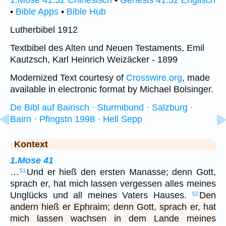
1.Mose 41:52 Chinesisch
•
Genesis 41:52 Englisch
•
Bible Apps
•
Bible Hub
Lutherbibel 1912
Textbibel des Alten und Neuen Testaments, Emil
Kautzsch, Karl Heinrich Weizäcker - 1899
Modernized Text courtesy of
Crosswire.org
, made
available in electronic format by Michael Bolsinger.
De Bibl auf Bairisch · Sturmibund · Salzburg ·
Bairn · Pfingstn 1998 · Hell Sepp
Kontext
1.Mose 41
…
Und er hieß den ersten Manasse; denn Gott,
51
sprach er, hat mich lassen vergessen alles meines
Unglücks und all meines Vaters Hauses.
Den
52
andern hieß er Ephraim; denn Gott, sprach er, hat
mich lassen wachsen in dem Lande meines