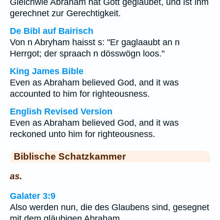
Gleichwie Abraham hat Gott geglaubet, und ist ihm
gerechnet zur Gerechtigkeit.
De Bibl auf Bairisch
Von n Abryham haisst s: "Er gaglaaubt an n
Herrgot; der spraach n dösswögn loos."
King James Bible
Even as Abraham believed God, and it was
accounted to him for righteousness.
English Revised Version
Even as Abraham believed God, and it was
reckoned unto him for righteousness.
Biblische Schatzkammer
as.
Galater 3:9
Also werden nun, die des Glaubens sind, gesegnet
mit dem gläubigen Abraham.