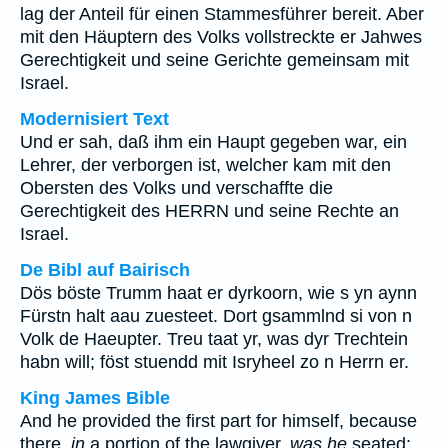
lag der Anteil für einen Stammesführer bereit. Aber
mit den Häuptern des Volks vollstreckte er Jahwes
Gerechtigkeit und seine Gerichte gemeinsam mit
Israel.
Modernisiert Text
Und er sah, daß ihm ein Haupt gegeben war, ein
Lehrer, der verborgen ist, welcher kam mit den
Obersten des Volks und verschaffte die
Gerechtigkeit des HERRN und seine Rechte an
Israel.
De Bibl auf Bairisch
Dös böste Trumm haat er dyrkoorn, wie s yn aynn
Fürstn halt aau zuesteet. Dort gsammlnd si von n
Volk de Haeupter. Treu taat yr, was dyr Trechtein
habn will; föst stuendd mit Isryheel zo n Herrn er.
King James Bible
And he provided the first part for himself, because
there,
in
a portion of the lawgiver,
was he
seated;