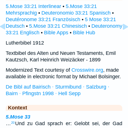
5.Mose 33:21 Interlinear
•
5.Mose 33:21
Mehrsprachig
•
Deuteronomio 33:21 Spanisch
•
Deutéronome 33:21 Französisch
•
5 Mose 33:21
Deutsch
•
5.Mose 33:21 Chinesisch
•
Deuteronomy
33:21 Englisch
•
Bible Apps
•
Bible Hub
Lutherbibel 1912
Textbibel des Alten und Neuen Testaments, Emil
Kautzsch, Karl Heinrich Weizäcker - 1899
Modernized Text courtesy of
Crosswire.org
, made
available in electronic format by Michael Bolsinger.
De Bibl auf Bairisch · Sturmibund · Salzburg ·
Bairn · Pfingstn 1998 · Hell Sepp
Kontext
5.Mose 33
…
Und zu Gad sprach er: Gelobt sei, der Gad
20