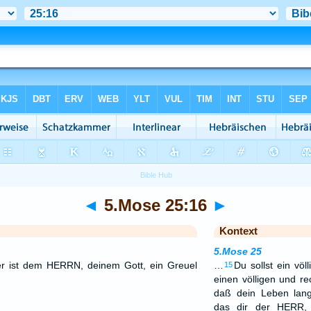
◄
5.Mose 25:16
►
Kontext
5.Mose 25
er ist dem HERRN, deinem Gott, ein Greuel
…
Du sollst ein vö
15
einen völligen und re
daß dein Leben lan
das dir der HERR, 