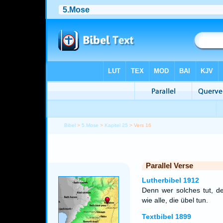
Bibel
>
5.Mose
>
Kapitel 25
> Vers 16
Parallel Verse
Lutherbibel 1912
Denn wer solches tut, d
wie alle, die übel tun.
Textbibel 1899