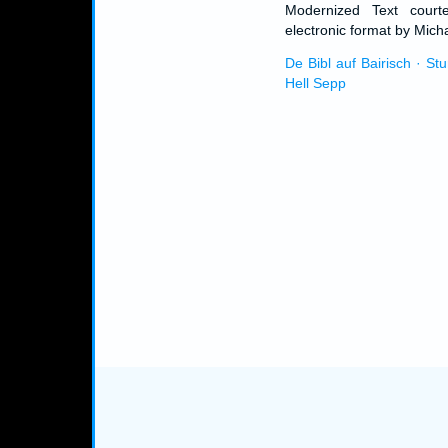
Modernized Text cour
electronic format by Micha
De Bibl auf Bairisch · St
Hell Sepp