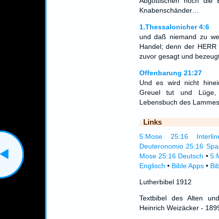
Abgöttischen noch die 
Knabenschänder…
1.Thessalonicher 4:6
und daß niemand zu weit
Handel; denn der HERR i
zuvor gesagt und bezeug
Offenbarung 21:27
Und es wird nicht hin
Greuel tut und Lüge,
Lebensbuch des Lammes
Links
5.Mose 25:16 Interlin
Deuteronomio 25:16 Spa
Mose 25:16 Deutsch
•
5.
Englisch
•
Bible Apps
•
Bi
Lutherbibel 1912
Textbibel des Alten un
Heinrich Weizäcker - 189