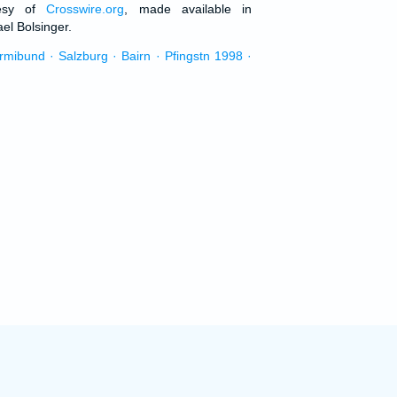
tesy of
Crosswire.org
, made available in
el Bolsinger.
urmibund · Salzburg · Bairn · Pfingstn 1998 ·