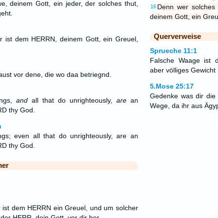
e, deinem Gott, ein jeder, der solches thut,
Denn wer solches 
16
geht.
deinem Gott, ein Greue
Querverweise
er ist dem HERRN, deinem Gott, ein Greuel,
Sprueche 11:1
Falsche Waage ist
aber völliges Gewicht 
aust vor dene, die wo daa betriegnd.
5.Mose 25:17
Gedenke was dir die 
ings,
and
all that do unrighteously,
are
an
Wege, da ihr aus Ägy
RD thy God.
n
ngs; even all that do unrighteously, are an
RD thy God.
mer
r ist dem HERRN ein Greuel, und um solcher
e der HERR, dein Gott, vor dir her.