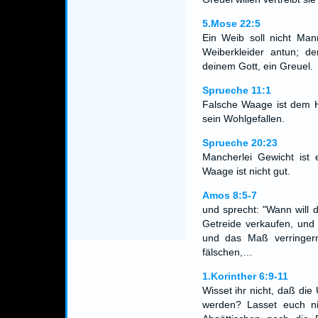
5.Mose 22:5
Ein Weib soll nicht Man
Weiberkleider antun; d
deinem Gott, ein Greuel.
Sprueche 11:1
Falsche Waage ist dem H
sein Wohlgefallen.
Sprueche 20:23
Mancherlei Gewicht ist
Waage ist nicht gut.
Amos 8:5-7
und sprecht: "Wann will
Getreide verkaufen, und
und das Maß verringer
fälschen,…
1.Korinther 6:9-11
Wisset ihr nicht, daß di
werden? Lasset euch ni