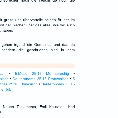
Ehebrecher noch die Weichlinge noch die
 greife und übervorteile seinen Bruder im
st der Rächer über das alles, wie wir euch
t haben.
eingehen irgend ein Gemeines und das da
 sondern die geschrieben sind in dem
.
ear
•
5.Mose 25:16 Mehrsprachig
•
nisch
•
Deutéronome 25:16 Französisch
•
5
Mose 25:16 Chinesisch
•
Deuteronomy 25:16
ble Hub
d Neuen Testaments, Emil Kautzsch, Karl
9