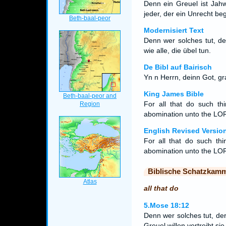
Denn ein Greuel ist Jahw
jeder, der ein Unrecht be
Modernisiert Text
Denn wer solches tut, d
wie alle, die übel tun.
De Bibl auf Bairisch
Yn n Herrn, deinn Got, gr
King James Bible
For all that do such th
abomination unto the LO
English Revised Versio
For all that do such thi
abomination unto the LO
Biblische Schatzkam
all that do
5.Mose 18:12
Denn wer solches tut, de
Greuel willen vertreibt si