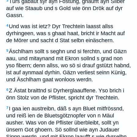
Türs gabaut syr ayn Föstung, ghäufft ayn Silber
3
auf wie Staaub und s Gold wie önn Drök auf dyr
Gassn.
Und was ist ietz? Dyr Trechtein laasst allss
4
dyrhingeen, was s ghaat haat, bricht ir Macht auf
de Mörer und sacht d Stat selbn einäschern.
Äschlham sollt s seghn und si ferchtn, und Gäzn
5
aau, und mitaynand mit Ekron sollnd s grad non
yso fibern; denn allss, wo sö si drauf gstützt habnd,
ist auf aynmaal dyrhin. Gäzn verliest seinn Künig,
und Äschlham gaat wonloos werdn.
Z Ästat braittnd si Dyrherglaauffene. Yso brich i
6
önn Stolz von de Pflister, spricht dyr Trechtein.
I gaa ien austreibn, däß s ayn Bluet mitfrössnd,
7
und reiß ien de Bluetsgötznopfer von n Mäul
ausher. Was von de Pflister überbleibt, sollt yn
ünsern Got ghoern. Sö sollnd wie ayn Judauer
Sippn werdn, und mit Ekron laaufft s wie dyrselbn