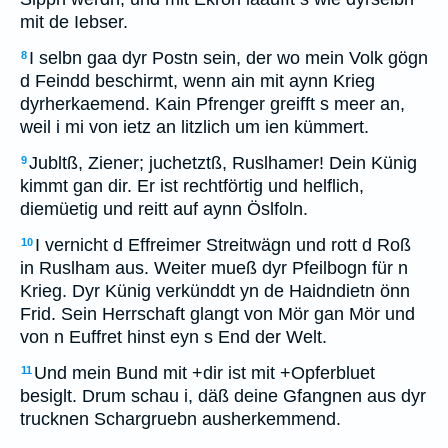
mit de Iebser.
I selbn gaa dyr Postn sein, der wo mein Volk gögn
8
d Feindd beschirmt, wenn ain mit aynn Krieg
dyrherkaemend. Kain Pfrenger greifft s meer an,
weil i mi von ietz an litzlich um ien kümmert.
Jubltß, Ziener; juchetztß, Ruslhamer! Dein Künig
9
kimmt gan dir. Er ist rechtförtig und helflich,
diemüetig und reitt auf aynn Öslfoln.
I vernicht d Effreimer Streitwägn und rott d Roß
10
in Ruslham aus. Weiter mueß dyr Pfeilbogn für n
Krieg. Dyr Künig verkünddt yn de Haidndietn önn
Frid. Sein Herrschaft glangt von Mör gan Mör und
von n Euffret hinst eyn s End der Welt.
Und mein Bund mit +dir ist mit +Opferbluet
11
besiglt. Drum schau i, däß deine Gfangnen aus dyr
trucknen Schargruebn ausherkemmend.