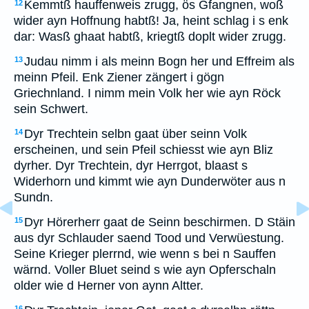
Kemmtß hauffenweis zrugg, ös Gfangnen, woß
12
wider ayn Hoffnung habtß! Ja, heint schlag i s enk
dar: Wasß ghaat habtß, kriegtß doplt wider zrugg.
Judau nimm i als meinn Bogn her und Effreim als
13
meinn Pfeil. Enk Ziener zängert i gögn
Griechnland. I nimm mein Volk her wie ayn Röck
sein Schwert.
Dyr Trechtein selbn gaat über seinn Volk
14
erscheinen, und sein Pfeil schiesst wie ayn Bliz
dyrher. Dyr Trechtein, dyr Herrgot, blaast s
Widerhorn und kimmt wie ayn Dunderwöter aus n
Sundn.
Dyr Hörerherr gaat de Seinn beschirmen. D Stäin
15
aus dyr Schlauder saend Tood und Verwüestung.
Seine Krieger plerrnd, wie wenn s bei n Sauffen
wärnd. Voller Bluet seind s wie ayn Opferschaln
older wie d Herner von aynn Altter.
16