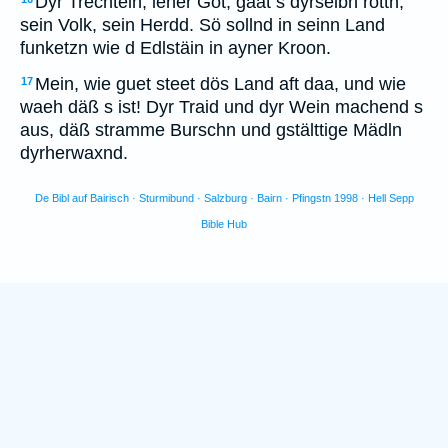
Dyr Trechtein, iener Got, gaat s dyrselbn röttn,
sein Volk, sein Herdd. Sö sollnd in seinn Land
funketzn wie d Edlstäin in ayner Kroon.
Mein, wie guet steet dös Land aft daa, und wie
17
waeh däß s ist! Dyr Traid und dyr Wein machend s
aus, däß stramme Burschn und gstälttige Mädln
dyrherwaxnd.
De Bibl auf Bairisch · Sturmibund · Salzburg · Bairn · Pfingstn 1998 · Hell Sepp
Bible Hub