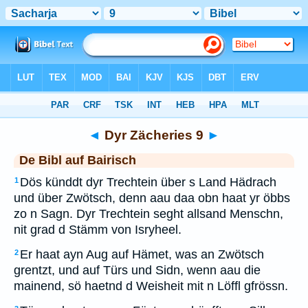
Bibel
>
BAI
> Dyr Zächeries 9
◄
Dyr Zächeries 9
►
De Bibl auf Bairisch
Dös künddt dyr Trechtein über s Land Hädrach
1
und über Zwötsch, denn aau daa obn haat yr öbbs
zo n Sagn. Dyr Trechtein seght allsand Menschn,
nit grad d Stämm von Isryheel.
Er haat ayn Aug auf Hämet, was an Zwötsch
2
grentzt, und auf Türs und Sidn, wenn aau die
mainend, sö haetnd d Weisheit mit n Löffl gfrössn.