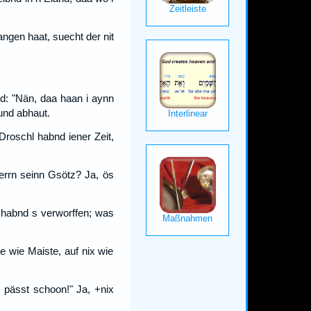
gangen haat, suecht der nit
nd: "Nän, daa haan i aynn
und abhaut.
roschl habnd iener Zeit,
errn seinn Gsötz? Ja, ös
 habnd s verworffen; was
e wie Maiste, auf nix wie
, pässt schoon!" Ja, +nix