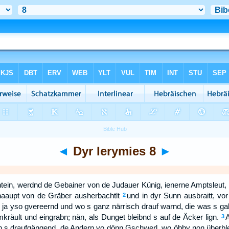
◄
Dyr Ierymies 8
►
chtein, werdnd de Gebainer von de Judauer Künig, ienerne Amptsleut,
aaupt von de Gräber ausherbachtlt
und in dyr Sunn ausbraitt, v
2
 ja yso gvereernd und wo s ganz närrisch drauf warnd, die was s ga
äult und eingrabn; nän, als Dunget bleibnd s auf de Äcker lign.
3
 s draufgängend, de Andern vo dönn Gschwerl, wo öbby non überblei