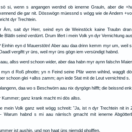
ö si, wenn s angangen werdnd ob ienerne Grauln, aber die +ha
ennend die gar nit. Dösswögn müessnd s wögg wie de Andern +vor ie
richt dyr Trechtein.
 Ärn, sait dyr Herr, seind eyn de Weinstöck kaine Traubn dra
Blätln seind verdürrt. Drum lifert i mein Volk yn dyr Vernichtung aus
 Einhin eyn d Mauerstötn! Aber aau daa drinn kemm myr um, weil s 
Daadl vergiftt yr üns, weil myr üns gögn iem versündigt habnd.
aau, allss werd schoon wider, aber daa habn myr aynn falschn Maier
 myn d Roß pfnottn; yn n Feind seine Pfär wenn wihlnd, wagglt d
 schoon glei +allss zamm; ayn iede Stat mit de Leut vernichtnd s.
hlangenn, daa wo s Beschwörn aau nix dyrgögn hilfft; die beissnd enk,
or Kummer; ganz krank macht mi dös allss.
e mein Volk ganz weit wögg schreit: "Ja, ist n dyr Trechtein nit in Z
" - Warum habnd s mi aau närrisch gmacht mit ienerne Abgötterbi
ummer ist aushin, und non haat üns niemdd gholffen.