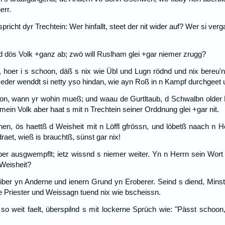
err.
pricht dyr Trechtein: Wer hinfallt, steet der nit wider auf? Wer si ver
 dös Volk +ganz ab; zwö will Ruslham glei +gar niemer zrugg?
, hoer i s schoon, däß s nix wie Übl und Lugn rödnd und nix bereu'
eder wenddt si netty yso hindan, wie ayn Roß in n Kampf durchgeet 
n, wann yr wohin mueß; und waau de Gurtltaub, d Schwalbn older D
n Volk aber haat s mit n Trechtein seiner Orddnung glei +gar nit.
en, ös haettß d Weisheit mit n Löffl gfrössn, und löbetß naach n H
draet, wieß is brauchtß, sünst gar nix!
er ausgwempflt; ietz wissnd s niemer weiter. Yn n Herrn sein Wort
 Weisheit?
iber yn Anderne und ienern Grund yn Eroberer. Seind s diend, Minst
de Priester und Weissagn tuend nix wie bscheissn.
o weit faelt, überspilnd s mit lockerne Sprüch wie: "Pässt schoon