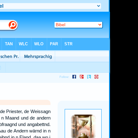
 de Priester, de Weissagn
or n Maand und de andern
bfraagnd und angabettnd.
Aau de Andern wärnd in n
bnd in n Eland, daa wo i