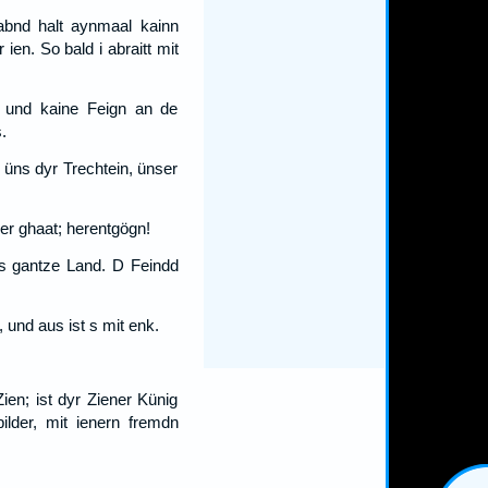
bnd halt aynmaal kainn
n. So bald i abraitt mit
n und kaine Feign an de
.
üns dyr Trechtein, ünser
er ghaat; herentgögn!
ös gantze Land. D Feindd
 und aus ist s mit enk.
ien; ist dyr Ziener Künig
lder, mit ienern fremdn