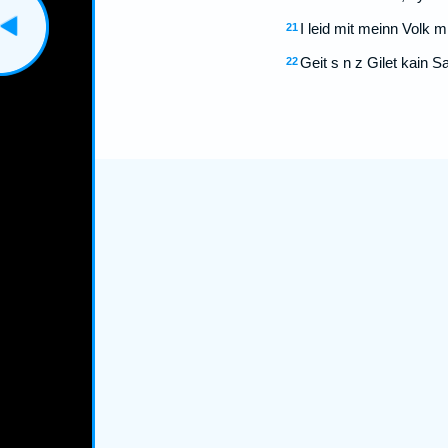
I leid mit meinn Volk mi
21
Geit s n z Gilet kain 
22