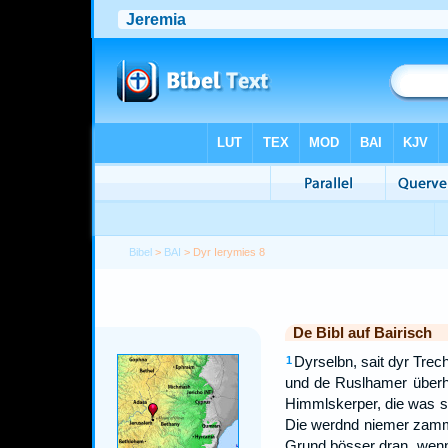
Bibel
>
BAI
> Dyr Ierymies 8
De Bibl auf Bairisch
Dyrselbn, sait dyr Tre
1
und de Ruslhamer überh
Himmlskerper, die was s
Die werdnd niemer zammkr
Grund bösser dran, wenn