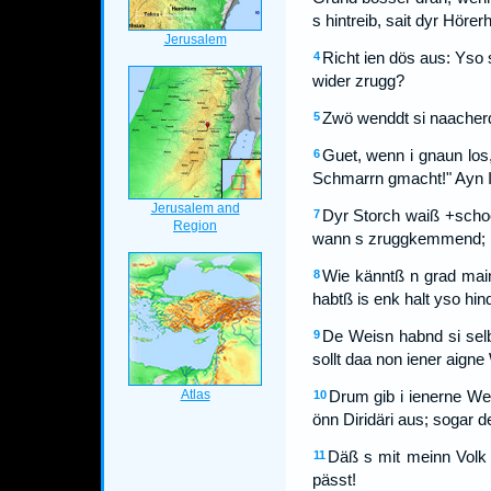
s hintreib, sait dyr Hörerh
Richt ien dös aus: Yso s
4
wider zrugg?
Zwö wenddt si naacherd
5
Guet, wenn i gnaun los
6
Schmarrn gmacht!" Ayn I
Dyr Storch waiß +schoo
7
wann s zruggkemmend; mei
Wie känntß n grad main
8
habtß is enk halt yso hin
De Weisn habnd si selb
9
sollt daa non iener aigne
Drum gib i ienerne We
10
önn Diridäri aus; sogar 
Däß s mit meinn Volk s
11
pässt!