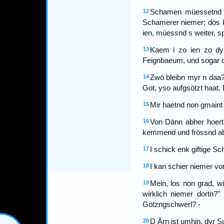
Schamen müessetnd s
12
Schamerer niemer; dös k
ien, müessnd s weiter, sp
Kaem i zo ien zo dyr
13
Feignbaeum, und sogar de 
Zwö bleibn myr n daa?
14
Got, yso aufgsötzt haat. 
Mir haetnd non gmaint 
15
Von Dänn abher hoert
16
kemmend und frössnd aber
I schick enk giftige Sc
17
I kan schier niemer v
18
Mein, los non grad, wi
19
wirklich niemer dortn?
Götzngschwerl? -
D Ärn ist umhin, dyr S
20