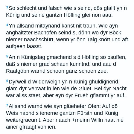
So schlecht und falsch wie s seind, dös gfallt yn n
3
Künig und seine gantzn Höfling glei non aau.
Yn allsand mitaynand kanst nit traun. Wie ayn
4
anghaitzter Bachofen seind s, dönn wo dyr Böck
niemer naachschürt, wenn yr önn Taig knött und aft
aufgeen laasst.
An n Künigstag gmachend s d Höfling so bsuffen,
5
däß s niemer grad schaun kunntnd; und aau d
Raatgöbn warnd schoon ganz schoen zue.
Dyrweil d Widerweign yn n Künig ghuldignend,
6
glam dyr Verraat in ien wie de Gluet. Bei dyr Nacht
war allss staet, aber eyn dyr Frueh gflammt yr auf.
Allsand warnd wie ayn glüeheter Ofen: Auf dö
7
Weis habnd s ienerne gantzn Fürstn und Künig
weitergraeumt. Aber naach +meinn Willn haat nie
ainer gfraagt von ien.