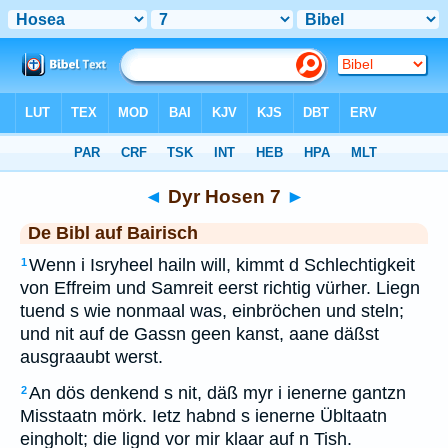
Bibel
>
BAI
> Dyr Hosen 7
◄
Dyr Hosen 7
►
De Bibl auf Bairisch
Wenn i Isryheel hailn will, kimmt d Schlechtigkeit
1
von Effreim und Samreit eerst richtig vürher. Liegn
tuend s wie nonmaal was, einbröchen und steln;
und nit auf de Gassn geen kanst, aane däßst
ausgraaubt werst.
An dös denkend s nit, däß myr i ienerne gantzn
2
Misstaatn mörk. Ietz habnd s ienerne Übltaatn
eingholt; die lignd vor mir klaar auf n Tish.