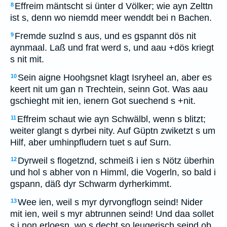
Effreim mäntscht si ünter d Völker; wie ayn Zelttn
8
ist s, denn wo niemdd meer wenddt bei n Bachen.
Fremde suzlnd s aus, und es gspannt dös nit
9
aynmaal. Laß und frat werd s, und aau +dös kriegt
s nit mit.
Sein aigne Hoohgsnet klagt Isryheel an, aber es
10
keert nit um gan n Trechtein, seinn Got. Was aau
gschieght mit ien, ienern Got suechend s +nit.
Effreim schaut wie ayn Schwälbl, wenn s blitzt;
11
weiter glangt s dyrbei nity. Auf Güptn zwiketzt s um
Hilf, aber umhinpfludern tuet s auf Surn.
Dyrweil s flogetznd, schmeiß i ien s Nötz überhin
12
und hol s abher von n Himml, die Vogerln, so bald i
gspann, däß dyr Schwarm dyrherkimmt.
Wee ien, weil s myr dyrvongflogn seind! Nider
13
mit ien, weil s myr abtrunnen seind! Und daa sollet
s i non erloesn, wo s decht so leugerisch seind ob