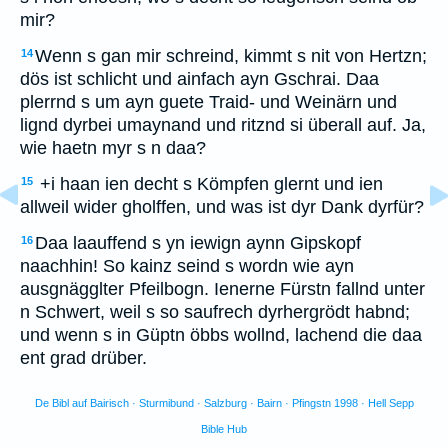
mir?
Wenn s gan mir schreind, kimmt s nit von Hertzn;
14
dös ist schlicht und ainfach ayn Gschrai. Daa
plerrnd s um ayn guete Traid- und Weinärn und
lignd dyrbei umaynand und ritznd si überall auf. Ja,
wie haetn myr s n daa?
+i haan ien decht s Kömpfen glernt und ien
15
allweil wider gholffen, und was ist dyr Dank dyrfür?
Daa laauffend s yn iewign aynn Gipskopf
16
naachhin! So kainz seind s wordn wie ayn
ausgnägglter Pfeilbogn. Ienerne Fürstn fallnd unter
n Schwert, weil s so saufrech dyrhergrödt habnd;
und wenn s in Güptn öbbs wollnd, lachend die daa
ent grad drüber.
De Bibl auf Bairisch · Sturmibund · Salzburg · Bairn · Pfingstn 1998 · Hell Sepp
Bible Hub