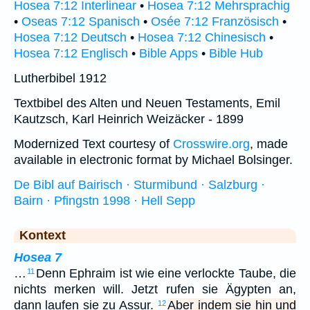
Hosea 7:12 Interlinear
•
Hosea 7:12 Mehrsprachig
•
Oseas 7:12 Spanisch
•
Osée 7:12 Französisch
•
Hosea 7:12 Deutsch
•
Hosea 7:12 Chinesisch
•
Hosea 7:12 Englisch
•
Bible Apps
•
Bible Hub
Lutherbibel 1912
Textbibel des Alten und Neuen Testaments, Emil
Kautzsch, Karl Heinrich Weizäcker - 1899
Modernized Text courtesy of
Crosswire.org
, made
available in electronic format by Michael Bolsinger.
De Bibl auf Bairisch · Sturmibund · Salzburg ·
Bairn · Pfingstn 1998 · Hell Sepp
Kontext
Hosea 7
…
Denn Ephraim ist wie eine verlockte Taube, die
11
nichts merken will. Jetzt rufen sie Ägypten an,
dann laufen sie zu Assur.
Aber indem sie hin und
12