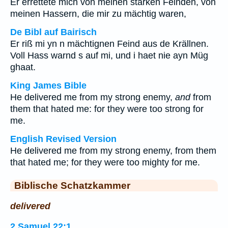
Er errettete mich von meinen starken Feinden, von
meinen Hassern, die mir zu mächtig waren,
De Bibl auf Bairisch
Er riß mi yn n mächtignen Feind aus de Krällnen.
Voll Hass warnd s auf mi, und i haet nie ayn Müg
ghaat.
King James Bible
He delivered me from my strong enemy,
and
from
them that hated me: for they were too strong for
me.
English Revised Version
He delivered me from my strong enemy, from them
that hated me; for they were too mighty for me.
Biblische Schatzkammer
delivered
2.Samuel 22:1