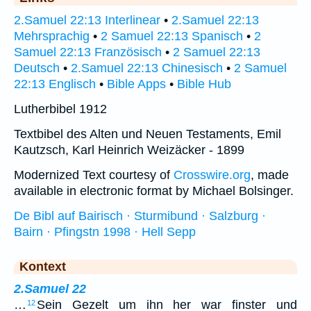
2.Samuel 22:13 Interlinear
•
2.Samuel 22:13
Mehrsprachig
•
2 Samuel 22:13 Spanisch
•
2
Samuel 22:13 Französisch
•
2 Samuel 22:13
Deutsch
•
2.Samuel 22:13 Chinesisch
•
2 Samuel
22:13 Englisch
•
Bible Apps
•
Bible Hub
Lutherbibel 1912
Textbibel des Alten und Neuen Testaments, Emil
Kautzsch, Karl Heinrich Weizäcker - 1899
Modernized Text courtesy of
Crosswire.org
, made
available in electronic format by Michael Bolsinger.
De Bibl auf Bairisch · Sturmibund · Salzburg ·
Bairn · Pfingstn 1998 · Hell Sepp
Kontext
2.Samuel 22
…
Sein Gezelt um ihn her war finster und
12