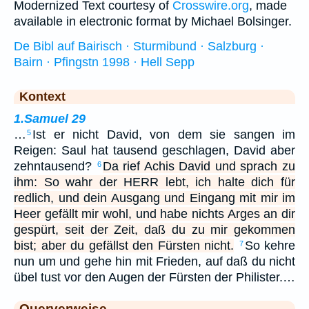
Modernized Text courtesy of
Crosswire.org
, made
available in electronic format by Michael Bolsinger.
De Bibl auf Bairisch · Sturmibund · Salzburg ·
Bairn · Pfingstn 1998 · Hell Sepp
Kontext
1.Samuel 29
…
Ist er nicht David, von dem sie sangen im
5
Reigen: Saul hat tausend geschlagen, David aber
zehntausend?
Da rief Achis David und sprach zu
6
ihm: So wahr der HERR lebt, ich halte dich für
redlich, und dein Ausgang und Eingang mit mir im
Heer gefällt mir wohl, und habe nichts Arges an dir
gespürt, seit der Zeit, daß du zu mir gekommen
bist; aber du gefällst den Fürsten nicht.
So kehre
7
nun um und gehe hin mit Frieden, auf daß du nicht
übel tust vor den Augen der Fürsten der Philister.…
Querverweise