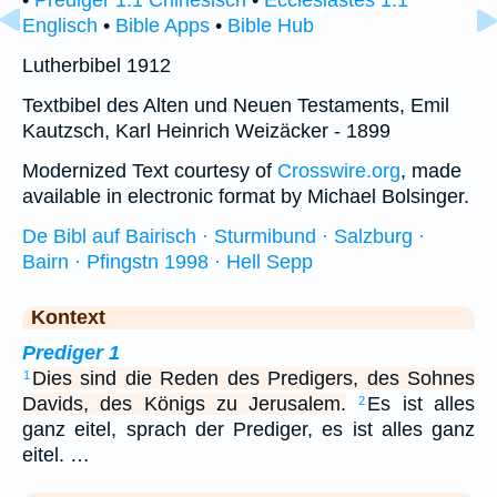
•
Prediger 1:1 Chinesisch
•
Ecclesiastes 1:1
Englisch
•
Bible Apps
•
Bible Hub
Lutherbibel 1912
Textbibel des Alten und Neuen Testaments, Emil
Kautzsch, Karl Heinrich Weizäcker - 1899
Modernized Text courtesy of
Crosswire.org
, made
available in electronic format by Michael Bolsinger.
De Bibl auf Bairisch · Sturmibund · Salzburg ·
Bairn · Pfingstn 1998 · Hell Sepp
Kontext
Prediger 1
Dies sind die Reden des Predigers, des Sohnes
1
Davids, des Königs zu Jerusalem.
Es ist alles
2
ganz eitel, sprach der Prediger, es ist alles ganz
eitel. …