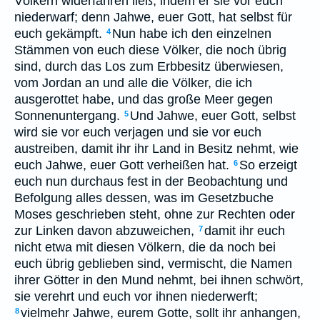
Völkern widerfahren ließ, indem er sie vor euch
niederwarf; denn Jahwe, euer Gott, hat selbst für
euch gekämpft.
Nun habe ich den einzelnen
4
Stämmen von euch diese Völker, die noch übrig
sind, durch das Los zum Erbbesitz überwiesen,
vom Jordan an und alle die Völker, die ich
ausgerottet habe, und das große Meer gegen
Sonnenuntergang.
Und Jahwe, euer Gott, selbst
5
wird sie vor euch verjagen und sie vor euch
austreiben, damit ihr ihr Land in Besitz nehmt, wie
euch Jahwe, euer Gott verheißen hat.
So erzeigt
6
euch nun durchaus fest in der Beobachtung und
Befolgung alles dessen, was im Gesetzbuche
Moses geschrieben steht, ohne zur Rechten oder
zur Linken davon abzuweichen,
damit ihr euch
7
nicht etwa mit diesen Völkern, die da noch bei
euch übrig geblieben sind, vermischt, die Namen
ihrer Götter in den Mund nehmt, bei ihnen schwört,
sie verehrt und euch vor ihnen niederwerft;
vielmehr Jahwe, eurem Gotte, sollt ihr anhangen,
8