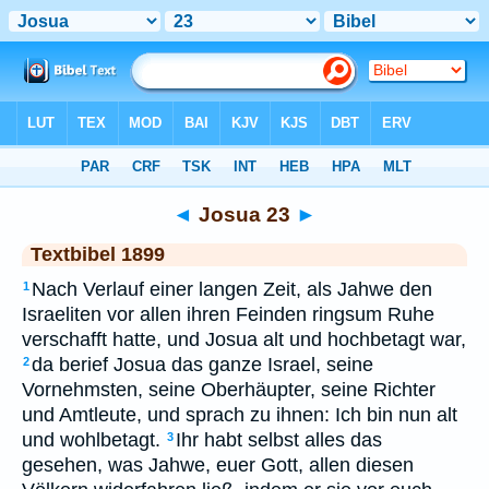
Bibel
>
TEX
> Josua 23
◄
Josua 23
►
Textbibel 1899
Nach Verlauf einer langen Zeit, als Jahwe den
1
Israeliten vor allen ihren Feinden ringsum Ruhe
verschafft hatte, und Josua alt und hochbetagt war,
da berief Josua das ganze Israel, seine
2
Vornehmsten, seine Oberhäupter, seine Richter
und Amtleute, und sprach zu ihnen: Ich bin nun alt
und wohlbetagt.
Ihr habt selbst alles das
3
gesehen, was Jahwe, euer Gott, allen diesen