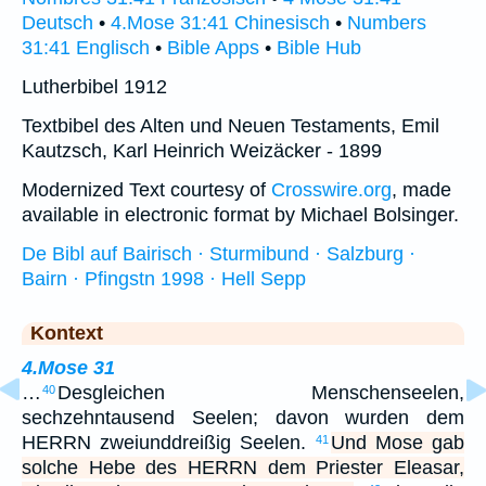
Deutsch
•
4.Mose 31:41 Chinesisch
•
Numbers
31:41 Englisch
•
Bible Apps
•
Bible Hub
Lutherbibel 1912
Textbibel des Alten und Neuen Testaments, Emil
Kautzsch, Karl Heinrich Weizäcker - 1899
Modernized Text courtesy of
Crosswire.org
, made
available in electronic format by Michael Bolsinger.
De Bibl auf Bairisch · Sturmibund · Salzburg ·
Bairn · Pfingstn 1998 · Hell Sepp
Kontext
4.Mose 31
…
Desgleichen Menschenseelen,
40
sechzehntausend Seelen; davon wurden dem
HERRN zweiunddreißig Seelen.
Und Mose gab
41
solche Hebe des HERRN dem Priester Eleasar,