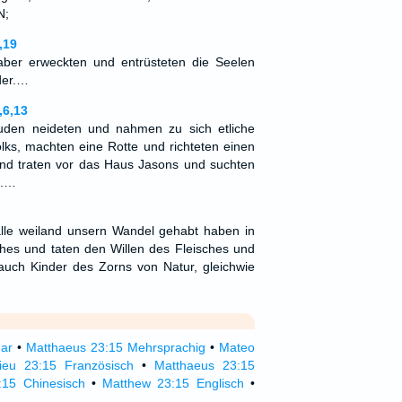
N;
,19
ber erweckten und entrüsteten die Seelen
der.…
,6,13
Juden neideten und nahmen zu sich etliche
ks, machten eine Rotte und richteten einen
und traten vor das Haus Jasons und suchten
k.…
alle weiland unsern Wandel gehabt haben in
hes und taten den Willen des Fleisches und
auch Kinder des Zorns von Natur, gleichwie
ear
•
Matthaeus 23:15 Mehrsprachig
•
Mateo
ieu 23:15 Französisch
•
Matthaeus 23:15
:15 Chinesisch
•
Matthew 23:15 Englisch
•