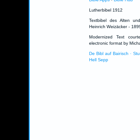
Lutherbibel 1912
Textbibel des Alten un
Heinrich Weizäcker - 189
Modernized Text cour
electronic format by Micha
De Bibl auf Bairisch · St
Hell Sepp