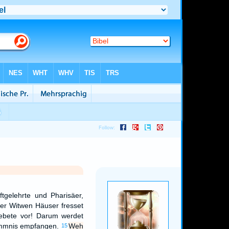
tgelehrte und Pharisäer,
 der Witwen Häuser fresset
ebete vor! Darum werdet
ammnis empfangen.
Weh
15