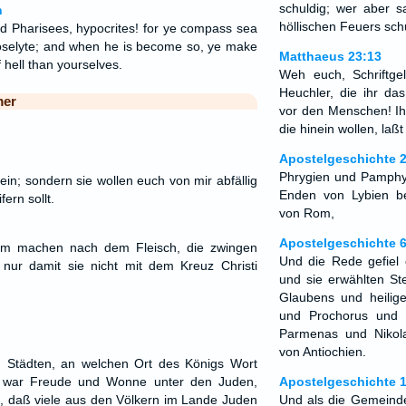
schuldig; wer aber s
n
höllischen Feuers sch
d Pharisees, hypocrites! for ye compass sea
oselyte; and when he is become so, ye make
Matthaeus 23:13
 hell than yourselves.
Weh euch, Schriftgel
Heuchler, die ihr da
mer
vor den Menschen! Ih
die hinein wollen, laßt
Apostelgeschichte 2
Phrygien und Pamphy
fein; sondern sie wollen euch von mir abfällig
Enden von Lybien b
ern sollt.
von Rom,
Apostelgeschichte 6
hm machen nach dem Fleisch, die zwingen
Und die Rede gefiel
nur damit sie nicht mit dem Kreuz Christi
und sie erwählten St
Glaubens und heilige
und Prochorus und
Parmenas und Nikol
von Antiochien.
 Städten, an welchen Ort des Königs Wort
a war Freude und Wonne unter den Juden,
Apostelgeschichte 
, daß viele aus den Völkern im Lande Juden
Und als die Gemeind