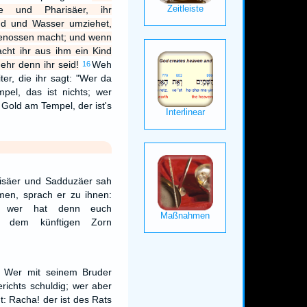
rte und Pharisäer, ihr
and und Wasser umziehet,
genossen macht; und wenn
acht ihr aus ihm ein Kind
mehr denn ihr seid!
Weh
16
ter, die ihr sagt: "Wer da
pel, das ist nichts; wer
Gold am Tempel, der ist's
risäer und Sadduzäer sah
men, sprach er zu ihnen:
e, wer hat denn euch
r dem künftigen Zorn
: Wer mit seinem Bruder
erichts schuldig; wer aber
: Racha! der ist des Rats