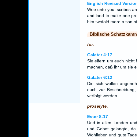
English Revised Versio
Woe unto you, scribes an
and land to make one pr
him twofold more a son of
Biblische Schatzkam
for.
Galater 4:17
Sie eifern um euch nicht 
machen, daß ihr um sie eif
Galater 6:12
Die sich wollen angene
euch zur Beschneidung, 
verfolgt werden.
proselyte.
Ester 8:17
Und in allen Landen und
und Gebot gelangte, d
Wohlleben und gute Tage