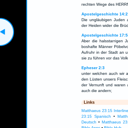
rechten Wege des HERR
Apostelgeschichte 14:2
Die ungläubigen Juden a
der Heiden wider die Brü
Apostelgeschichte 17:5
Aber die halsstarrigen 
boshafte Männer Pöbelvol
Aufruhr in der Stadt an 
sie zu führen vor das Vol
Epheser 2:3
unter welchen auch wir 
den Lüsten unsers Fleisc
der Vernunft und waren 
auch die andern;
Links
Matthaeus 23:15 Interlin
23:15 Spanisch
•
Matth
Deutsch
•
Matthaeus 23
Bible Apps
•
Bible Hub