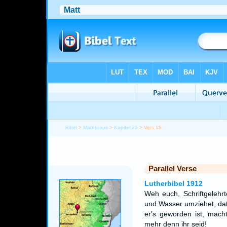
Bibel
>
Matthaeus
>
Kapitel 23
> Vers 15
Parallel Verse
Lutherbibel 1912
Weh euch, Schriftgelehrt
und Wasser umziehet, da
er's geworden ist, macht
mehr denn ihr seid!