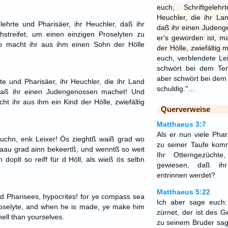
euch, Schriftgeleh
Heuchler, die ihr L
lehrte und Pharisäer, ihr Heuchler, daß ihr
daß ihr einen Juden
streifet, um einen einzigen Proselyten zu
er's geworden ist, m
o macht ihr aus ihm einen Sohn der Hölle
der Hölle, zwiefältig 
euch, verblendete Lei
schwört bei dem Tem
aber schwört bei dem 
te und Pharisäer, ihr Heuchler, die ihr Land
schuldig."…
daß ihr einen Judengenossen machet! Und
ht ihr aus ihm ein Kind der Hölle, zwiefältig
Querverweise
Matthaeus 3:7
Als er nun viele Pha
chn, enk Leixer! Ös zieghtß waiß grad wo
zu seiner Taufe kom
aau grad ainn bekeertß; und wenntß so weit
Ihr Otterngezücht
doplt so reiff für d Höll, als wieß ös selbn
gewiesen, daß ih
entrinnen werdet?
Matthaeus 5:22
d Pharisees, hypocrites! for ye compass sea
Ich aber sage euch
oselyte, and when he is made, ye make him
zürnet, der ist des G
hell than yourselves.
zu seinem Bruder sagt