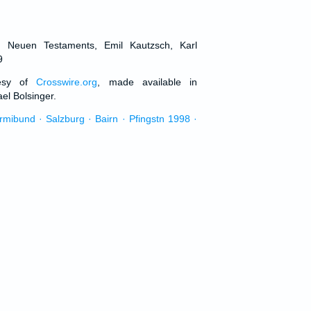
d Neuen Testaments, Emil Kautzsch, Karl
9
tesy of
Crosswire.org
, made available in
el Bolsinger.
urmibund · Salzburg · Bairn · Pfingstn 1998 ·