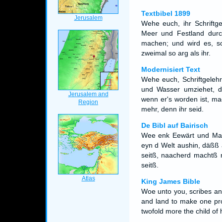
Textbibel 1899
Wehe euch, ihr Schriftge
Meer und Festland durch
machen; und wird es, s
zweimal so arg als ihr.
Modernisiert Text
Wehe euch, Schriftgelehr
und Wasser umziehet, 
wenn er's worden ist, mac
mehr, denn ihr seid.
De Bibl auf Bairisch
Wee enk Eewärt und Mau
eyn d Welt aushin, däßß 
seitß, naacherd machtß n 
seitß.
King James Bible
Woe unto you, scribes an
and land to make one pr
twofold more the child of 