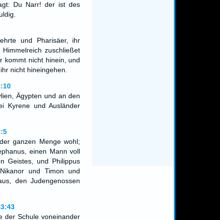
agt: Du Narr! der ist des
uldig.
ehrte und Pharisäer, ihr
s Himmelreich zuschließet
r kommt nicht hinein, und
 ihr nicht hineingehen.
:10
lien, Ägypten und an den
ei Kyrene und Ausländer
:5
 der ganzen Menge wohl;
ephanus, einen Mann voll
n Geistes, und Philippus
 Nikanor und Timon und
aus, den Judengenossen
13:43
e der Schule voneinander