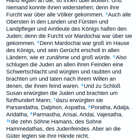
Hand legten an die, so ihnen übel wollten. Und
niemand konnte ihnen widerstehen; denn ihre
Furcht war über alle Völker gekommen.
Auch alle
3
Obersten in den Landen und Fürsten und
Landpfleger und Amtleute des Königs halfen den
Juden; denn die Furcht vor Mardochai war über sie
gekommen.
Denn Mardochai war groß im Hause
4
des Königs, und sein Gerücht erscholl in allen
Ländern, wie er zunähme und groß würde.
Also
5
schlugen die Juden an allen ihren Feinden eine
Schwertschlacht und würgten und raubten und
brachten um und taten nach ihrem Willen an
denen, die ihnen feind waren.
Und zu Schloß
6
Susan erwürgten die Juden und brachten um
fünfhundert Mann;
dazu erwürgten sie
7
Parsandatha, Dalphon, Aspatha,
Poratha, Adalja,
8
Aridatha,
Parmastha, Arisai, Aridai, Vajesatha,
9
die zehn Söhne Hamans, des Sohne
10
Hammedathas, des Judenfeindes. Aber an die
Güter legten sie ihre Hände nicht.