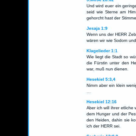
Und wird euer ein gering
seid wie Sterne am Hi
gehorcht hast der Stimm
Jesaja 1:9
Wenn uns der HERR Zebaot
wären wir wie Sodom und
Klagelieder 1:1
Wie liegt die Stadt so wüs
die Fürstin unter den H
war, muß nun dienen.
Hesekiel 5:3,4
Nimm aber ein klein weni
…
Hesekiel 12:16
Aber ich will ihrer etlic
dem Hunger und der Pesti
den Heiden, dahin sie k
ich der HERR sei.