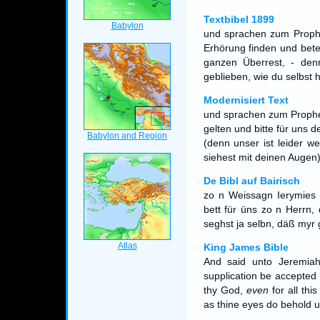
Textbibel 1899
und sprachen zum Prophe
Erhörung finden und bete
ganzen Überrest, - den
geblieben, wie du selbst h
Modernisiert Text
und sprachen zum Prophet
gelten und bitte für uns 
(denn unser ist leider w
siehest mit deinen Augen)
De Bibl auf Bairisch
zo n Weissagn Ierymies 
bett für üns zo n Herrn,
seghst ja selbn, däß myr
King James Bible
And said unto Jeremiah
supplication be accepted
thy God,
even
for all thi
as thine eyes do behold u