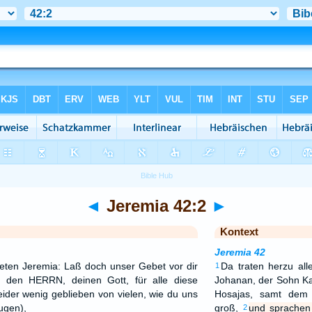
◄
Jeremia 42:2
►
Kontext
Jeremia 42
ten Jeremia: Laß doch unser Gebet vor dir
Da traten herzu all
1
s den HERRN, deinen Gott, für alle diese
Johanan, der Sohn Ka
eider wenig geblieben von vielen, wie du uns
Hosajas, samt dem 
ugen),
groß,
und sprachen
2