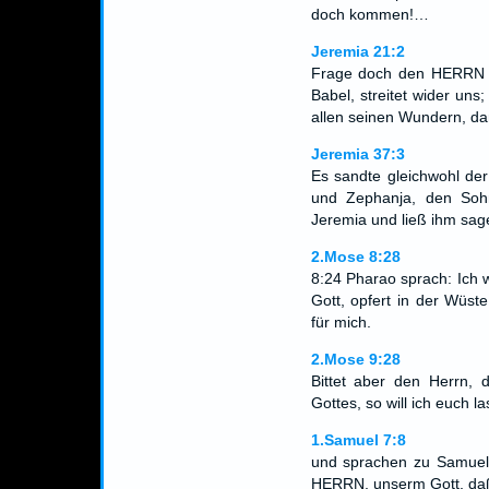
doch kommen!…
Jeremia 21:2
Frage doch den HERRN f
Babel, streitet wider un
allen seinen Wundern, da
Jeremia 37:3
Es sandte gleichwohl de
und Zephanja, den Soh
Jeremia und ließ ihm sag
2.Mose 8:28
8:24 Pharao sprach: Ich 
Gott, opfert in der Wüste;
für mich.
2.Mose 9:28
Bittet aber den Herrn,
Gottes, so will ich euch la
1.Samuel 7:8
und sprachen zu Samuel:
HERRN, unserm Gott, daß 