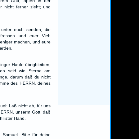
em Gott, opfert in der
r nicht ferner zieht; und
e unter euch senden, die
 fressen und euer Vieh
weniger machen, und eure
erden.
inger Haufe übrigbleiben,
sen seid wie Sterne am
nge, darum daß du nicht
timme des HERRN, deines
el: Laß nicht ab, für uns
HERRN, unserm Gott, daß
hilister Hand.
 Samuel: Bitte für deine