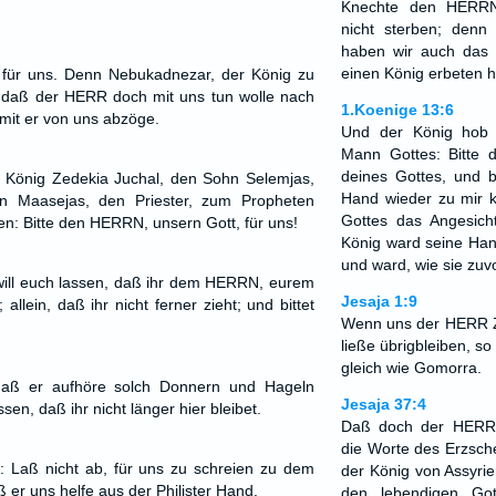
Knechte den HERRN
nicht sterben; denn
haben wir auch das 
einen König erbeten 
ür uns. Denn Nebukadnezar, der König zu
s; daß der HERR doch mit uns tun wolle nach
1.Koenige 13:6
mit er von uns abzöge.
Und der König hob
Mann Gottes: Bitte 
deines Gottes, und b
r König Zedekia Juchal, den Sohn Selemjas,
Hand wieder zu mir
n Maasejas, den Priester, zum Propheten
Gottes das Angesi
en: Bitte den HERRN, unsern Gott, für uns!
König ward seine Han
und ward, wie sie zuv
will euch lassen, daß ihr dem HERRN, eurem
Jesaja 1:9
 allein, daß ihr nicht ferner zieht; und bittet
Wenn uns der HERR Z
ließe übrigbleiben, s
gleich wie Gomorra.
 daß er aufhöre solch Donnern und Hageln
Jesaja 37:4
ssen, daß ihr nicht länger hier bleibet.
Daß doch der HERR, 
die Worte des Erzsch
 Laß nicht ab, für uns zu schreien zu dem
der König von Assyrie
er uns helfe aus der Philister Hand.
den lebendigen Go