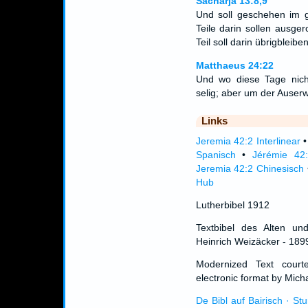
Sacharja 13:8,9
Und soll geschehen im 
Teile darin sollen ausge
Teil soll darin übrigbleib
Matthaeus 24:22
Und wo diese Tage nich
selig; aber um der Auserw
Links
Jeremia 42:2 Interlinear
Spanisch
•
Jérémie 42:
Jeremia 42:2 Chinesisch
Hub
Lutherbibel 1912
Textbibel des Alten un
Heinrich Weizäcker - 189
Modernized Text cour
electronic format by Micha
De Bibl auf Bairisch · St