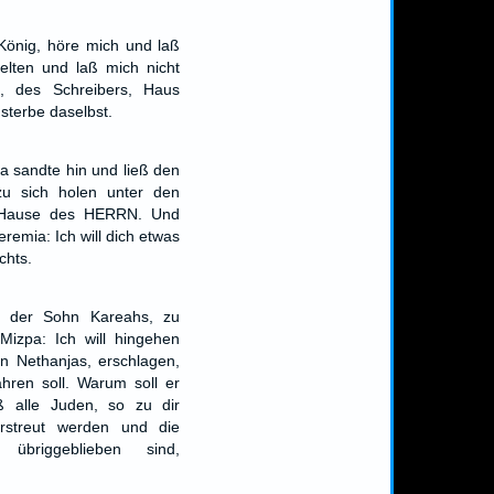
König, höre mich und laß
gelten und laß mich nicht
s, des Schreibers, Haus
 sterbe daselbst.
a sandte hin und ließ den
zu sich holen unter den
m Hause des HERRN. Und
remia: Ich will dich etwas
chts.
, der Sohn Kareahs, zu
Mizpa: Ich will hingehen
n Nethanjas, erschlagen,
hren soll. Warum soll er
ß alle Juden, so zu dir
erstreut werden und die
briggeblieben sind,