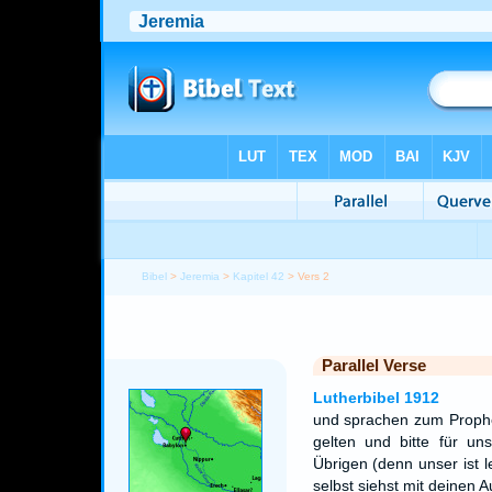
Bibel
>
Jeremia
>
Kapitel 42
> Vers 2
Parallel Verse
Lutherbibel 1912
und sprachen zum Prophe
gelten und bitte für un
Übrigen (denn unser ist l
selbst siehst mit deinen A