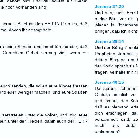
t, gehört hat! Und du wollest ein Gebet
Jeremia 37:20
die noch vorhanden sind.
Und nun, mein Herr 
meine Bitte vor dir 
sprach: Bittet ihr den HERRN für mich, daß
wieder in Jonathan
me, davon ihr gesagt habt.
bringen, daß ich nicht
Jeremia 38:14
n seine Sünden und betet füreinander, daß
Und der König Zedeki
s Gerechten Gebet vermag viel, wenn es
Propheten Jeremia 
dritten Eingang a
der König sprach zu Je
fragen; verhalte mir ni
Jeremia 40:15
r euch senden, die sollen eure Kinder fressen
Da sprach Johanan
 und euer weniger machen, und eure Straßen
Gedalja heimlich zu 
und Ismael, den Soh
daß es niemand erfa
dich erschlagen, da
zerstreuen unter die Völker, und wird euer
versammelt sind, z
 sein unter den Heiden, dahin euch der HERR
noch aus Juda ü
umkommen?