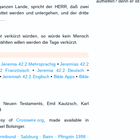
aufhelfen? denn er ist 
ganzen Lande, spricht der HERR, daß zwei
rottet werden und untergehen, und der dritte
en.…
t verkürzt würden, so würde kein Mensch
ählten willen werden die Tage verkürzt.
•
Jeremia 42:2 Mehrsprachig
•
Jeremías 42:2
2 Französisch
•
Jeremia 42:2 Deutsch
•
•
Jeremiah 42:2 Englisch
•
Bible Apps
•
Bible
d Neuen Testaments, Emil Kautzsch, Karl
9
tesy of
Crosswire.org
, made available in
el Bolsinger.
urmibund · Salzburg · Bairn · Pfingstn 1998 ·