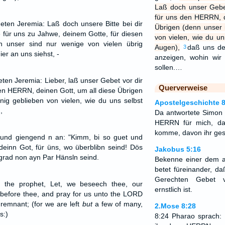
Laß doch unser Gebet
für uns den HERRN, de
ten Jeremia: Laß doch unsere Bitte bei dir
Übrigen (denn unser i
 für uns zu Jahwe, deinem Gotte, für diesen
von vielen, wie du un
n unser sind nur wenige von vielen übrig
Augen),
daß uns de
3
ier an uns siehst, -
anzeigen, wohin wir
sollen.…
en Jeremia: Lieber, laß unser Gebet vor dir
Querverweise
den HERRN, deinen Gott, um all diese Übrigen
enig geblieben von vielen, wie du uns selbst
Apostelgeschichte 8
,
Da antwortete Simon u
HERRN für mich, da
komme, davon ihr ges
und giengend n an: "Kimm, bi so guet und
 deinn Got, für üns, wo überblibn seind! Dös
Jakobus 5:16
 grad non ayn Par Hänsln seind.
Bekenne einer dem 
betet füreinander, d
Gerechten Gebet 
 the prophet, Let, we beseech thee, our
ernstlich ist.
 before thee, and pray for us unto the LORD
s remnant; (for we are left
but
a few of many,
2.Mose 8:28
s:)
8:24 Pharao sprach: 