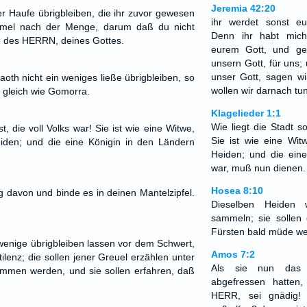
Jeremia 42:20
er Haufe übrigbleiben, die ihr zuvor gewesen
ihr werdet sonst e
mmel nach der Menge, darum daß du nicht
Denn ihr habt mic
e des HERRN, deines Gottes.
eurem Gott, und ge
unsern Gott, für uns;
unser Gott, sagen wi
h nicht ein weniges ließe übrigbleiben, so
wollen wir darnach tun
 gleich wie Gomorra.
Klagelieder 1:1
Wie liegt die Stadt so
t, die voll Volks war! Sie ist wie eine Witwe,
Sie ist wie eine Wit
eiden; und die eine Königin in den Ländern
Heiden; und die ein
war, muß nun dienen.
Hosea 8:10
g davon und binde es in deinen Mantelzipfel.
Dieselben Heiden 
sammeln; sie sollen
Fürsten bald müde we
he wenige übrigbleiben lassen vor dem Schwert,
Amos 7:2
lenz; die sollen jener Greuel erzählen unter
Als sie nun das
ommen werden, und sie sollen erfahren, daß
abgefressen hatten
HERR, sei gnädig!