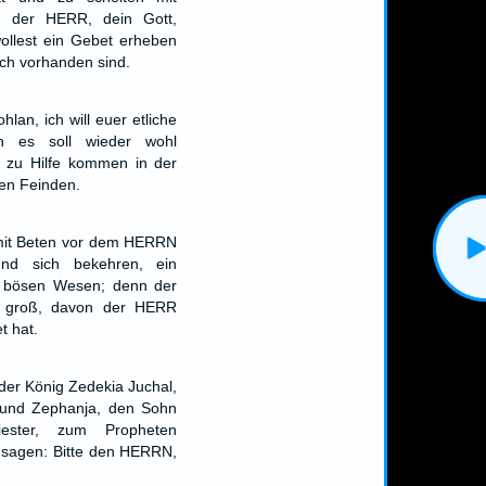
e der HERR, dein Gott,
ollest ein Gebet erheben
och vorhanden sind.
an, ich will euer etliche
en es soll wieder wohl
h zu Hilfe kommen in der
den Feinden.
h mit Beten vor dem HERRN
und sich bekehren, ein
m bösen Wesen; denn der
t groß, davon der HERR
t hat.
der König Zedekia Juchal,
 und Zephanja, den Sohn
ester, zum Propheten
 sagen: Bitte den HERRN,