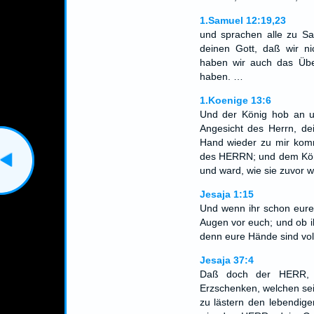
1.Samuel 12:19,23
und sprachen alle zu Sa
deinen Gott, daß wir ni
haben wir auch das Übe
haben. …
1.Koenige 13:6
Und der König hob an u
Angesicht des Herrn, de
Hand wieder zu mir kom
des HERRN; und dem Köni
und ward, wie sie zuvor w
Jesaja 1:15
Und wenn ihr schon eure
Augen vor euch; und ob ih
denn eure Hände sind voll
Jesaja 37:4
Daß doch der HERR, d
Erzschenken, welchen sei
zu lästern den lebendige