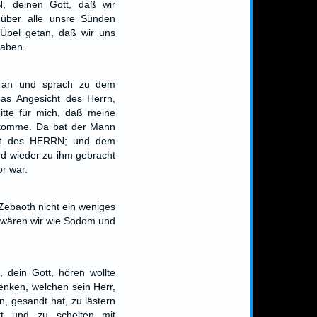
, deinen Gott, daß wir
 über alle unsre Sünden
Übel getan, daß wir uns
haben.
 an und sprach zu dem
das Angesicht des Herrn,
itte für mich, daß meine
 komme. Da bat der Mann
cht des HERRN; und dem
d wieder zu ihm gebracht
or war.
ebaoth nicht ein weniges
o wären wir wie Sodom und
dein Gott, hören wollte
enken, welchen sein Herr,
n, gesandt hat, zu lästern
tt und zu schelten mit