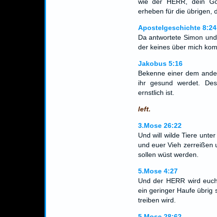
wie der HERR, dein Got
erheben für die übrigen, 
Apostelgeschichte 8:24
Da antwortete Simon und 
der keines über mich kom
Jakobus 5:16
Bekenne einer dem ander
ihr gesund werdet. De
ernstlich ist.
left.
3.Mose 26:22
Und will wilde Tiere unte
und euer Vieh zerreißen
sollen wüst werden.
5.Mose 4:27
Und der HERR wird euch 
ein geringer Haufe übrig
treiben wird.
5.Mose 28:62