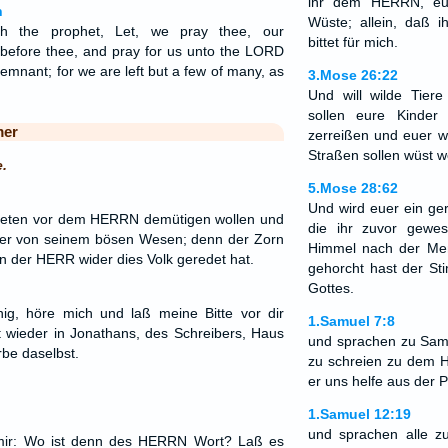
ihr dem HERRN, eur
n
Wüste; allein, daß ih
h the prophet, Let, we pray thee, our
bittet für mich.
 before thee, and pray for us unto the LORD
 remnant; for we are left but a few of many, as
3.Mose 26:22
Und will wilde Tier
sollen eure Kinder
mer
zerreißen und euer 
Straßen sollen wüst w
.
5.Mose 28:62
Und wird euer ein ger
it Beten vor dem HERRN demütigen wollen und
die ihr zuvor gewe
cher von seinem bösen Wesen; denn der Zorn
Himmel nach der Me
n der HERR wider dies Volk geredet hat.
gehorcht hast der S
Gottes.
g, höre mich und laß meine Bitte vor dir
1.Samuel 7:8
t wieder in Jonathans, des Schreibers, Haus
und sprachen zu Samu
rbe daselbst.
zu schreien zu dem 
er uns helfe aus der P
1.Samuel 12:19
und sprachen alle zu
 mir: Wo ist denn des HERRN Wort? Laß es