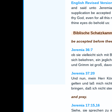
English Revised Versio
and said unto Jeremia
supplication be accepted
thy God, even for all this
thine eyes do behold us:
Biblische Schatzkam
be accepted before thee
Jeremia 36:7
ob sie vielleicht sich m
sich bekehren, ein jegli
und Grimm ist groß, davo
Jeremia 37:20
Und nun, mein Herr Köni
gelten und laß mich nich
bringen, daß ich nicht ste
and pray.
Jeremia 17:15,16
Siehe, sie sprechen zu