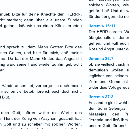
solchen Worten, wi
gehört hat! Und du w
muel: Bitte für deine Knechte den HERRN,
für die übrigen, die n
cht sterben; denn über alle unsre Sünden
l getan, daß wir uns einen König erbeten
Jeremia 15:11
Der HERR sprach: Wohl
übrigbehalten, den
gehen, und will euc
nd sprach zu dem Mann Gottes: Bitte das
Not und Angst unter 
ines Gottes, und bitte für mich, daß meine
me. Da bat der Mann Gottes das Angesicht
Jeremia 36:7
g ward seine Hand wieder zu ihm gebracht
ob sie vielleicht sic
ar.
demütigen wollen 
jeglicher von seine
Zorn und Grimm is
 Hände ausbreitet, verberge ich doch meine
wider dies Volk gerede
r schon viel betet, höre ich euch doch nicht;
Jeremia 37:3
 Blut.
Es sandte gleichwohl 
den Sohn Selemjas,
ein Gott, hören wollte die Worte des
Maasejas, den Pri
n Herr, der König von Assyrien, gesandt hat,
Jeremia und ließ ihm
n Gott und zu schelten mit solchen Worten,
unsern Gott, für uns!