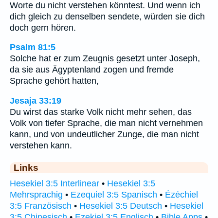
Worte du nicht verstehen könntest. Und wenn ich
dich gleich zu denselben sendete, würden sie dich
doch gern hören.
Psalm 81:5
Solche hat er zum Zeugnis gesetzt unter Joseph,
da sie aus Ägyptenland zogen und fremde
Sprache gehört hatten,
Jesaja 33:19
Du wirst das starke Volk nicht mehr sehen, das
Volk von tiefer Sprache, die man nicht vernehmen
kann, und von undeutlicher Zunge, die man nicht
verstehen kann.
Links
Hesekiel 3:5 Interlinear
•
Hesekiel 3:5
Mehrsprachig
•
Ezequiel 3:5 Spanisch
•
Ézéchiel
3:5 Französisch
•
Hesekiel 3:5 Deutsch
•
Hesekiel
3:5 Chinesisch
•
Ezekiel 3:5 Englisch
•
Bible Apps
•