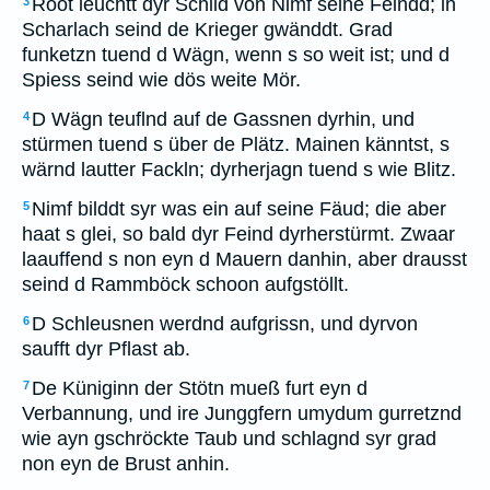
Root leuchtt dyr Schild von Nimf seine Feindd; in
3
Scharlach seind de Krieger gwänddt. Grad
funketzn tuend d Wägn, wenn s so weit ist; und d
Spiess seind wie dös weite Mör.
D Wägn teuflnd auf de Gassnen dyrhin, und
4
stürmen tuend s über de Plätz. Mainen känntst, s
wärnd lautter Fackln; dyrherjagn tuend s wie Blitz.
Nimf bilddt syr was ein auf seine Fäud; die aber
5
haat s glei, so bald dyr Feind dyrherstürmt. Zwaar
laauffend s non eyn d Mauern danhin, aber drausst
seind d Rammböck schoon aufgstöllt.
D Schleusnen werdnd aufgrissn, und dyrvon
6
saufft dyr Pflast ab.
De Küniginn der Stötn mueß furt eyn d
7
Verbannung, und ire Junggfern umydum gurretznd
wie ayn gschröckte Taub und schlagnd syr grad
non eyn de Brust anhin.