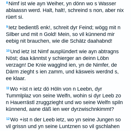
Nimf ist wie ayn Weiher, yn dönn wo s Wasser
8
ablaassn werd. Halt, halt!, schreind s non, aber nix
rüert si.
Ietz bedientß enk!, schreit dyr Feind; wögg mit n
9
Silber und mit n Gold! Mein, so vil künnend mir
eebig nit brauchen, wie die Schätz daahabnd!
Und ietz ist Nimf ausplündert wie ayn abtragns
10
Nöst; daa känntst y schierger an deinn Löbn
verzagn! De Knie wagglnd ien, yn de Nimfer, de
Därm zieght s ien zamm, und käsweis werdnd s,
ee klaar.
Wo +ist n ietz dö Höln von n Leebn, dyr
11
Tummlplaz von seine Welfn, wohin si dyr Leeb zo
n Hauerrästl zruggzieght und wo seine Welfn spiln
künnend, aane däß ien wer dyrzwischnkimmt?
Wo +ist n der Leeb ietz, wo yn seine Jungen so
12
vil grissn und yn seine Luntznen so vil gschlahen