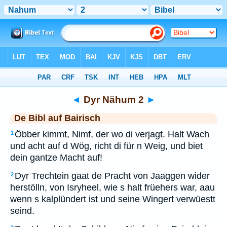
Bibel
>
BAI
> Dyr Nähum 2
◄
Dyr Nähum 2
►
De Bibl auf Bairisch
Öbber kimmt, Nimf, der wo di verjagt. Halt Wach
1
und acht auf d Wög, richt di für n Weig, und biet
dein gantze Macht auf!
Dyr Trechtein gaat de Pracht von Jaaggen wider
2
herstölln, von Isryheel, wie s halt früehers war, aau
wenn s kalplündert ist und seine Wingert verwüestt
seind.