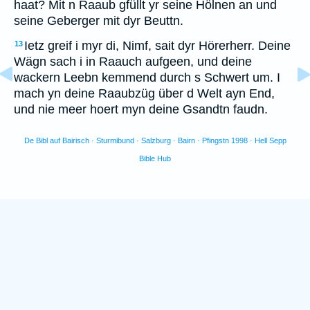
haat? Mit n Raaub gfüllt yr seine Hölnen an und
seine Geberger mit dyr Beuttn.
Ietz greif i myr di, Nimf, sait dyr Hörerherr. Deine
13
Wägn sach i in Raauch aufgeen, und deine
wackern Leebn kemmend durch s Schwert um. I
mach yn deine Raaubzüg über d Welt ayn End,
und nie meer hoert myn deine Gsandtn faudn.
De Bibl auf Bairisch · Sturmibund · Salzburg · Bairn · Pfingstn 1998 · Hell Sepp
Bible Hub