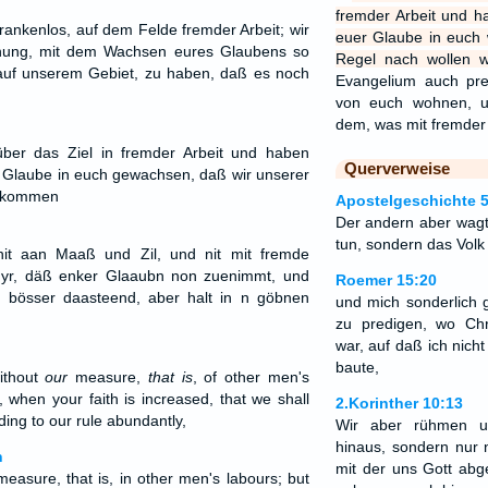
fremder Arbeit und 
rankenlos, auf dem Felde fremder Arbeit; wir
euer Glaube in euch 
fnung, mit dem Wachsen eures Glaubens so
Regel nach wollen 
 auf unserem Gebiet, zu haben, daß es noch
Evangelium auch pre
von euch wohnen, u
dem, was mit fremder 
ber das Ziel in fremder Arbeit und haben
Querverweise
 Glaube in euch gewachsen, daß wir unserer
r kommen
Apostelgeschichte 5
Der andern aber wagte
tun, sondern das Volk 
it aan Maaß und Zil, und nit mit fremde
myr, däß enker Glaaubn non zuenimmt, und
Roemer 15:20
 bösser daasteend, aber halt in n göbnen
und mich sonderlich 
zu predigen, wo Chr
war, auf daß ich nich
baute,
without
our
measure,
that is
, of other men's
 when your faith is increased, that we shall
2.Korinther 10:13
ing to our rule abundantly,
Wir aber rühmen u
hinaus, sondern nur 
n
mit der uns Gott abg
easure, that is, in other men's labours; but