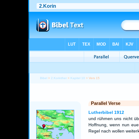
Bibel
>
2.Korinther
>
Kapitel 10
> Vers 15
Parallel Verse
Lutherbibel 1912
und rühmen uns nicht übe
Hoffnung, wenn nun euer
Regel nach wollen weite