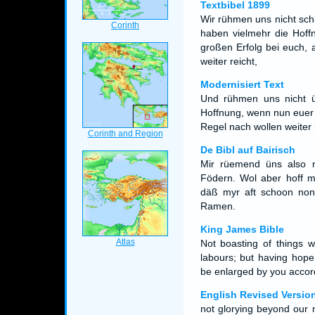
Textbibel 1899
Wir rühmen uns nicht sch
haben vielmehr die Hof
großen Erfolg bei euch,
weiter reicht,
Modernisiert Text
Und rühmen uns nicht ü
Hoffnung, wenn nun euer
Regel nach wollen weite
De Bibl auf Bairisch
Mir rüemend üns also n
Födern. Wol aber hoff 
däß myr aft schoon non
Ramen.
King James Bible
Not boasting of things 
labours; but having hope,
be enlarged by you accord
English Revised Versio
not glorying beyond our m