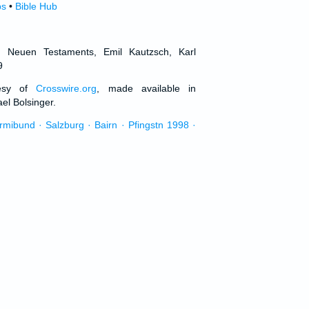
ps
•
Bible Hub
d Neuen Testaments, Emil Kautzsch, Karl
9
tesy of
Crosswire.org
, made available in
el Bolsinger.
urmibund · Salzburg · Bairn · Pfingstn 1998 ·