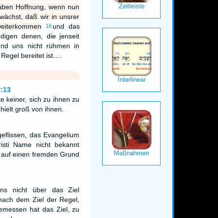
haben Hoffnung, wenn nun
wächst, daß wir in unsrer
weiterkommen
und das
16
digen denen, die jenseit
nd uns nicht rühmen in
Regel bereitet ist.…
:13
 keiner, sich zu ihnen zu
hielt groß von ihnen.
geflissen, das Evangelium
isti Name nicht bekannt
t auf einen fremden Grund
ns nicht über das Ziel
nach dem Ziel der Regel,
emessen hat das Ziel, zu