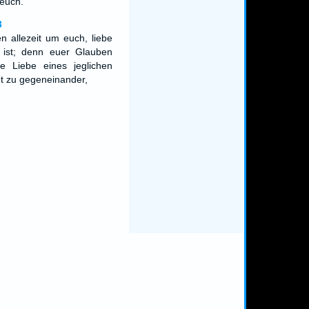
 euch.
3
n allezeit um euch, liebe
g ist; denn euer Glauben
e Liebe eines jeglichen
mt zu gegeneinander,