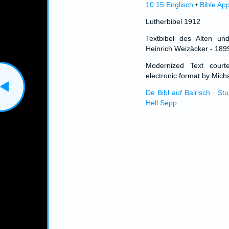
10:15 Englisch
•
Bible Ap
Lutherbibel 1912
Textbibel des Alten un
Heinrich Weizäcker - 189
Modernized Text cour
electronic format by Micha
De Bibl auf Bairisch · St
Hell Sepp