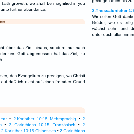
gelangen auch bis zu
 faith groweth, we shall be magnified in you
 unto further abundance,
2.Thessalonicher 1:
Wir sollen Gott danke
mer
Brüder, wie es billi
wächst sehr, und di
unter euch allen nim
ht über das Ziel hinaus, sondern nur nach
 der uns Gott abgemessen hat das Ziel, zu
h.
ssen, das Evangelium zu predigen, wo Christi
 auf daß ich nicht auf einen fremden Grund
near
•
2.Korinther 10:15 Mehrsprachig
•
2
h
•
2 Corinthiens 10:15 Französisch
•
2
•
2.Korinther 10:15 Chinesisch
•
2 Corinthians