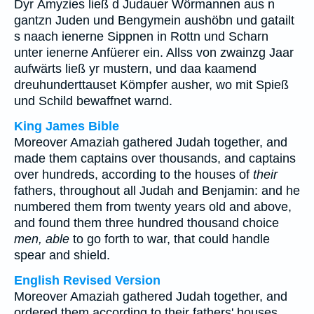
Dyr Ämyzies ließ d Judauer Wörmannen aus n
gantzn Juden und Bengymein aushöbn und gatailt
s naach ienerne Sippnen in Rottn und Scharn
unter ienerne Anfüerer ein. Allss von zwainzg Jaar
aufwärts ließ yr mustern, und daa kaamend
dreuhunderttauset Kömpfer ausher, wo mit Spieß
und Schild bewaffnet warnd.
King James Bible
Moreover Amaziah gathered Judah together, and
made them captains over thousands, and captains
over hundreds, according to the houses of
their
fathers, throughout all Judah and Benjamin: and he
numbered them from twenty years old and above,
and found them three hundred thousand choice
men, able
to go forth to war, that could handle
spear and shield.
English Revised Version
Moreover Amaziah gathered Judah together, and
ordered them according to their fathers' houses,