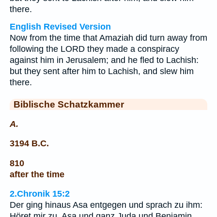
there.
English Revised Version
Now from the time that Amaziah did turn away from
following the LORD they made a conspiracy
against him in Jerusalem; and he fled to Lachish:
but they sent after him to Lachish, and slew him
there.
Biblische Schatzkammer
A.
3194 B.C.
810
after the time
2.Chronik 15:2
Der ging hinaus Asa entgegen und sprach zu ihm:
Höret mir zu, Asa und ganz Juda und Benjamin.