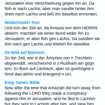
Jerusalem eine Verschwörung gegen ihn an. Da
floh er nach Lachis; aber man sandte hinter ihm
drein nach Lachis und ließ ihn daselbst ermorden.
Modernisiert Text
Und von der Zeit an, da Amazia von dem HERRN
abwich, machten sie einen Bund wider ihn zu
Jerusalem; er aber floh gen Lachis. Da sandten sie
ihm nach gen Lachis und töteten ihn daselbst.
De Bibl auf Bairisch
Zo dyr Zeit, wie si dyr Ämyzies von n Trechtein
abgwenddt, verschwornd si z Ruslham ain gögn
iem. Er flooh auf Lächisch, aber sö gverfolgnd n
hinst daa abhin und brangend n um.
King James Bible
Now after the time that Amaziah did turn away from
following the LORD they made a conspiracy
against him in Jerusalem; and he fled to Lachish:
but they sent to Lachish after him, and slew him