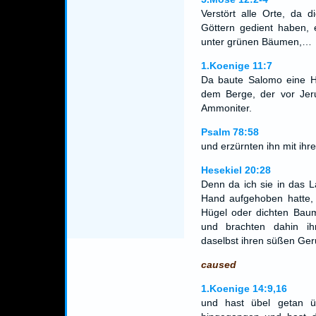
Verstört alle Orte, da d
Göttern gedient haben, 
unter grünen Bäumen,…
1.Koenige 11:7
Da baute Salomo eine H
dem Berge, der vor Jer
Ammoniter.
Psalm 78:58
und erzürnten ihn mit ihr
Hesekiel 20:28
Denn da ich sie in das L
Hand aufgehoben hatte, 
Hügel oder dichten Baum
und brachten dahin ih
daselbst ihren süßen Ger
caused
1.Koenige 14:9,16
und hast übel getan üb