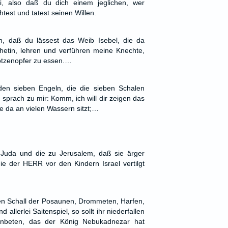
ei, also daß du dich einem jeglichen, wer
est und tatest seinen Willen.
h, daß du lässest das Weib Isebel, die da
ophetin, lehren und verführen meine Knechte,
ötzenopfer zu essen.…
en sieben Engeln, die die sieben Schalen
d sprach zu mir: Komm, ich will dir zeigen das
ie da an vielen Wassern sitzt;…
Juda und die zu Jerusalem, daß sie ärger
ie der HERR vor den Kindern Israel vertilgt
en Schall der Posaunen, Drommeten, Harfen,
 allerlei Saitenspiel, so sollt ihr niederfallen
anbeten, das der König Nebukadnezar hat