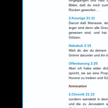
hingegangen und hast 
Bilder, daß du mich zum
Rücken geworfen.…
2.Koenige 21:11
Darum daß Manasse, der 
ärger sind denn alle Greu
gewesen sind, und hat
Götzen;
Habakuk 2:15
Weh dir, der du deinem 
Grimm darunter und ihn t
Offenbarung 2:20
Aber ich habe wider dic
spricht, sie sei eine Pr
Hurerei zu treiben und G
fornication
2.Chronik 21:13
sondern wandelst in dem
und die zu Jerusalem a