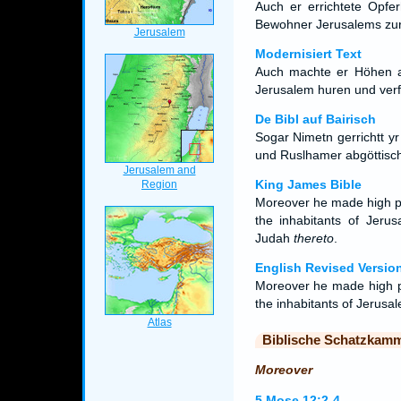
Auch er errichtete Opfe
Bewohner Jerusalems zur
Modernisiert Text
Auch machte er Höhen a
Jerusalem huren und verf
De Bibl auf Bairisch
Sogar Nimetn gerrichtt y
und Ruslhamer abgöttisch
King James Bible
Moreover he made high pl
the inhabitants of Jeru
Judah
thereto
.
English Revised Versio
Moreover he made high p
the inhabitants of Jerusa
Biblische Schatzkam
Moreover
5.Mose 12:2-4