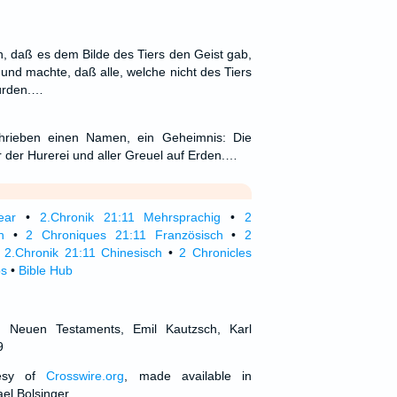
 daß es dem Bilde des Tiers den Geist gab,
 und machte, daß alle, welche nicht des Tiers
würden.…
chrieben einen Namen, ein Geheimnis: Die
 der Hurerei und aller Greuel auf Erden.…
ear
•
2.Chronik 21:11 Mehrsprachig
•
2
h
•
2 Chroniques 21:11 Französisch
•
2
•
2.Chronik 21:11 Chinesisch
•
2 Chronicles
ps
•
Bible Hub
d Neuen Testaments, Emil Kautzsch, Karl
9
tesy of
Crosswire.org
, made available in
el Bolsinger.