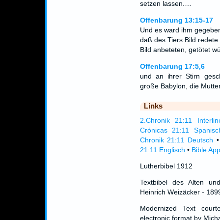
setzen lassen.…
Offenbarung 13:15-17
Und es ward ihm gegeben,
daß des Tiers Bild redete
Bild anbeteten, getötet 
Offenbarung 17:5,6
und an ihrer Stirn ges
große Babylon, die Mutter
Links
2.Chronik 21:11 Interlin
Crónicas 21:11 Spanisc
Chronik 21:11 Deutsch
21:11 Englisch
•
Bible Ap
Lutherbibel 1912
Textbibel des Alten un
Heinrich Weizäcker - 189
Modernized Text cour
electronic format by Micha