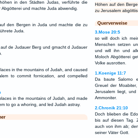
rhöhen in den Städten Judas, verführte die
Höhen auf den Berge
 Abgötterei und machte Juda abwendig.
zu Jerusalem abgöttis
Querverweise
uf den Bergen in Juda und machte die zu
ührete Juda.
3.Mose 20:5
so will doch ich mei
Menschen setzen un
r auf de Judauer Berg und gmacht d Judauer
und will ihn und al
.
Moloch Abgötterei ge
Volke ausrotten.
aces in the mountains of Judah, and caused
1.Koenige 11:7
salem to commit fornication, and compelled
Da baute Salomo 
Greuel der Moabiter
Jerusalem liegt, un
n
Ammoniter.
laces in the mountains of Judah, and made
lem to go a whoring, and led Judah astray.
2.Chronik 21:10
Doch blieben die Edo
mer
bis auf diesen Tag. Z
auch von ihm ab; de
seiner Väter Gott.