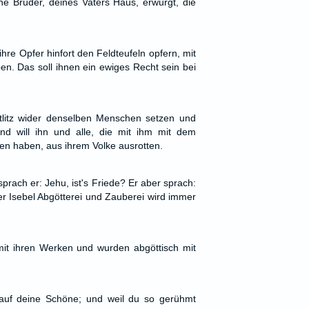
e Brüder, deines Vaters Haus, erwürgt, die
ihre Opfer hinfort den Feldteufeln opfern, mit
ben. Das soll ihnen ein ewiges Recht sein bei
ntlitz wider denselben Menschen setzen und
nd will ihn und alle, die mit ihm mit dem
ben haben, aus ihrem Volke ausrotten.
rach er: Jehu, ist's Friede? Er aber sprach:
r Isebel Abgötterei und Zauberei wird immer
mit ihren Werken und wurden abgöttisch mit
 auf deine Schöne; und weil du so gerühmt