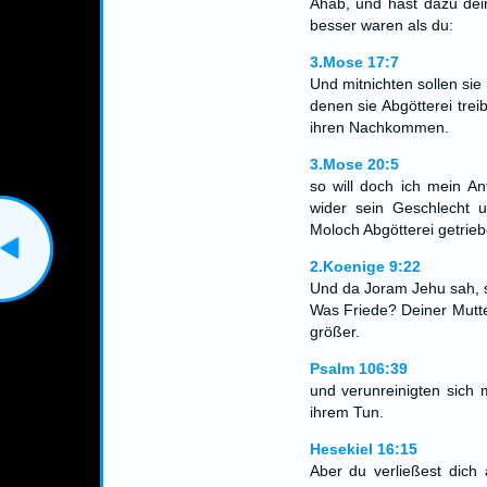
Ahab, und hast dazu dein
besser waren als du:
3.Mose 17:7
Und mitnichten sollen sie 
denen sie Abgötterei trei
ihren Nachkommen.
3.Mose 20:5
so will doch ich mein A
wider sein Geschlecht u
Moloch Abgötterei getrie
2.Koenige 9:22
Und da Joram Jehu sah, sp
Was Friede? Deiner Mutte
größer.
Psalm 106:39
und verunreinigten sich 
ihrem Tun.
Hesekiel 16:15
Aber du verließest dich