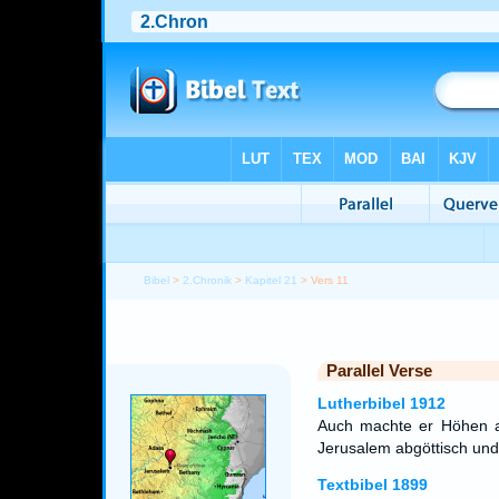
Bibel
>
2.Chronik
>
Kapitel 21
> Vers 11
Parallel Verse
Lutherbibel 1912
Auch machte er Höhen a
Jerusalem abgöttisch und
Textbibel 1899