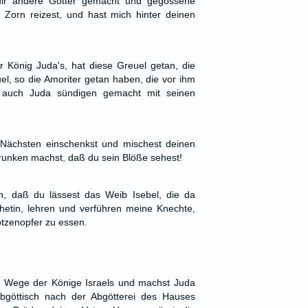
dir andere Götter gemacht und gegossene
 Zorn reizest, und hast mich hinter deinen
König Juda's, hat diese Greuel getan, die
el, so die Amoriter getan haben, die vor ihm
 auch Juda sündigen gemacht mit seinen
Nächsten einschenkst und mischest deinen
runken machst, daß du sein Blöße sehest!
h, daß du lässest das Weib Isebel, die da
ophetin, lehren und verführen meine Knechte,
ötzenopfer zu essen.
 Wege der Könige Israels und machst Juda
bgöttisch nach der Abgötterei des Hauses