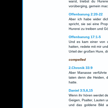
warst, triebst du Hurer
vorüberging, gemein macht
Offenbarung 2:20-22
Aber ich habe wider dic
spricht, sie sei eine Pr
Hurerei zu treiben und G
Offenbarung 17:1-5
Und es kam einer von d
hatten, redete mit mir un
Urteil der großen Hure, d
compelled
2.Chronik 33:9
Aber Manasse verführte 
taten denn die Heiden, d
hatte.
Daniel 3:5,6,15
Wenn ihr hören werdet d
Geigen, Psalter, Lauten und
und das goldene Bild 