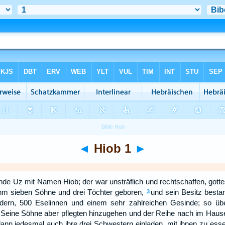
◄
Hiob 1
►
de Uz mit Namen Hiob; der war unsträflich und rechtschaffen, gott
m sieben Söhne und drei Töchter geboren,
und sein Besitz besta
3
ern, 500 Eselinnen und einem sehr zahlreichen Gesinde; so übe
Seine Söhne aber pflegten hinzugehen und der Reihe nach im Hause
 dann jedesmal auch ihre drei Schwestern einladen, mit ihnen zu esse