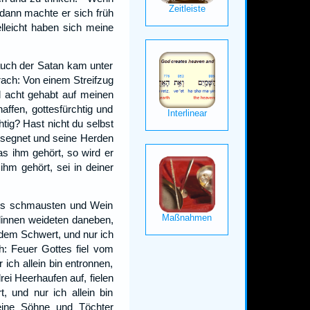
dann machte er sich früh
lleicht haben sich meine
auch der Satan kam unter
ach: Von einem Streifzug
 acht gehabt auf meinen
ffen, gottesfürchtig und
tig? Hast nicht du selbst
esegnet und seine Herden
s ihm gehört, so wird er
hm gehört, sei in deiner
ers schmausten und Wein
linnen weideten daneben,
 dem Schwert, und nur ich
h: Feuer Gottes fiel vom
ich allein bin entronnen,
rei Heerhaufen auf, fielen
 und nur ich allein bin
eine Söhne und Töchter