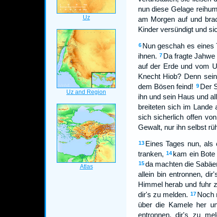
nun diese Gelage reihum
am Morgen auf und brach
Kinder versündigt und si
Nun geschah es eines 
6
ihnen.
Da fragte Jahwe
7
auf der Erde und vom U
Knecht Hiob? Denn seine
dem Bösen feind!
Der S
9
ihn und sein Haus und al
breiteten sich im Lande 
sich sicherlich offen von
Gewalt, nur ihn selbst r
Eines Tages nun, als
13
tranken,
kam ein Bote 
14
da machten die Sabäer 
15
allein bin entronnen, dir
Himmel herab und fuhr zü
dir's zu melden.
Noch r
17
über die Kamele her un
entronnen, dir's zu mel