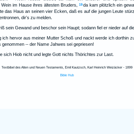
Wein im Hause ihres ältesten Bruders,
da kam plötzlich ein gewa
19
te das Haus an seinen vier Ecken, daß es auf die jungen Leute stür
 entronnen, dir's zu melden.
riß sein Gewand und beschor sein Haupt; sodann fiel er nieder auf die
g ich hervor aus meiner Mutter Schoß und nackt werde ich dorthin z
s genommen -- der Name Jahwes sei gepriesen!
 sich Hiob nicht und legte Gott nichts Thörichtes zur Last.
Textbibel des Alten und Neuen Testaments, Emil Kautzsch, Karl Heinrich Weizäcker - 1899
Bible Hub