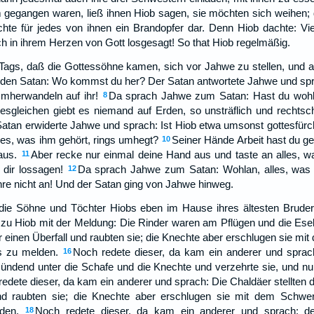
 gegangen waren, ließ ihnen Hiob sagen, sie möchten sich weihen; 
te für jedes von ihnen ein Brandopfer dar. Denn Hiob dachte: Vie
ch in ihrem Herzen von Gott losgesagt! So that Hiob regelmäßig.
Tags, daß die Gottessöhne kamen, sich vor Jahwe zu stellen, und 
 den Satan: Wo kommst du her? Der Satan antwortete Jahwe und spr
mherwandeln auf ihr!
Da sprach Jahwe zum Satan: Hast du wohl
8
sgleichen giebt es niemand auf Erden, so unsträflich und rechtscha
atan erwiderte Jahwe und sprach: Ist Hiob etwa umsonst gottesfürch
les, was ihm gehört, rings umhegt?
Seiner Hände Arbeit hast du g
10
aus.
Aber recke nur einmal deine Hand aus und taste an alles, wa
11
 dir lossagen!
Da sprach Jahwe zum Satan: Wohlan, alles, was i
12
ühre nicht an! Und der Satan ging von Jahwe hinweg.
 die Söhne und Töchter Hiobs eben im Hause ihres ältesten Brud
zu Hiob mit der Meldung: Die Rinder waren am Pflügen und die Ese
einen Überfall und raubten sie; die Knechte aber erschlugen sie mit
's zu melden.
Noch redete dieser, da kam ein anderer und sprac
16
ndend unter die Schafe und die Knechte und verzehrte sie, und nur 
edete dieser, da kam ein anderer und sprach: Die Chaldäer stellten d
d raubten sie; die Knechte aber erschlugen sie mit dem Schwert,
den.
Noch redete dieser, da kam ein anderer und sprach: d
18