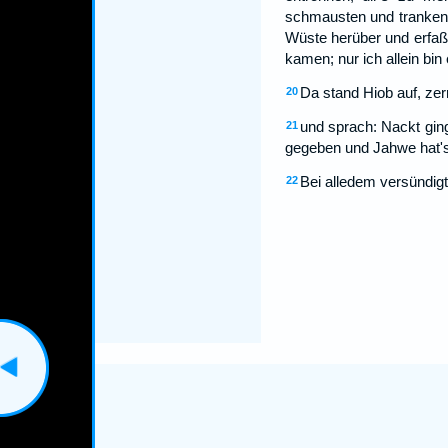
schmausten und tranken 
Wüste herüber und erfaß
kamen; nur ich allein bin
Da stand Hiob auf, zer
20
und sprach: Nackt gin
21
gegeben und Jahwe hat'
Bei alledem versündigte
22