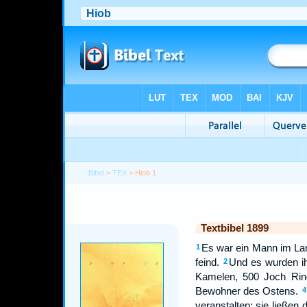
Bibel
>
TEX
> Hiob 1
Textbibel 1899
Es war ein Mann im Lan
1
feind.
Und es wurden ih
2
Kamelen, 500 Joch Rind
Bewohner des Ostens.
4
veranstalten; sie ließen