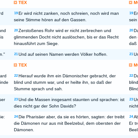
TEX
M
rd
Er wird nicht zanken, noch schreien, noch wird man
Er
19
19
seine Stimme hören auf den Gassen.
sein
und
Zerstoßenes Rohr wird er nicht zerbrechen und
Da
20
20
is
glimmenden Docht nicht auslöschen, bis er das Recht
den 
hinausführt zum Siege.
daß 
n."
Und auf seinen Namen werden Völker hoffen.
Un
21
21
TEX
M
ward
Hierauf wurde ihm ein Dämonischer gebracht, der
Da
22
22
linde
blind und stumm war, und er heilte ihn, so daß der
blin
Stumme sprach und sah.
Blin
ser
Und die Massen insgesamt staunten und sprachen: ist
Un
23
23
dies nicht gar der Sohn Davids?
nich
ie:
Die Pharisäer aber, da sie es hörten, sagten: der treibt
Ab
24
24
die Dämonen nur aus mit Beelzebul, dem obersten der
Er t
Dämonen.
Beel