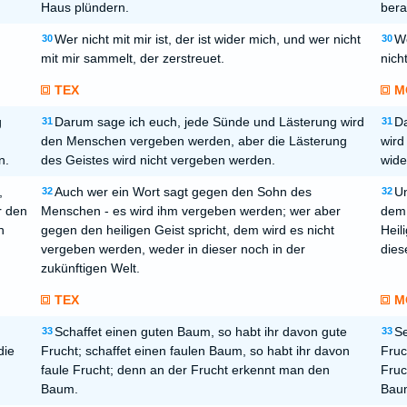
Haus plündern.
ber
Wer nicht mit mir ist, der ist wider mich, und wer nicht
We
30
30
mit mir sammelt, der zerstreuet.
nich
TEX
M
g
Darum sage ich euch, jede Sünde und Lästerung wird
Da
31
31
den Menschen vergeben werden, aber die Lästerung
wird
n.
des Geistes wird nicht vergeben werden.
wide
,
Auch wer ein Wort sagt gegen den Sohn des
Un
32
32
r den
Menschen - es wird ihm vergeben werden; wer aber
dem 
n
gegen den heiligen Geist spricht, dem wird es nicht
Heil
vergeben werden, weder in dieser noch in der
dies
zukünftigen Welt.
TEX
M
Schaffet einen guten Baum, so habt ihr davon gute
Se
33
33
die
Frucht; schaffet einen faulen Baum, so habt ihr davon
Fruc
faule Frucht; denn an der Frucht erkennt man den
Fruc
Baum.
Bau