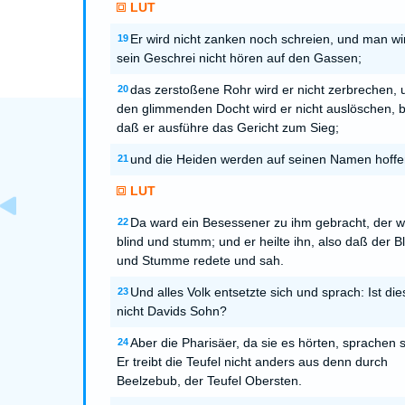
LUT
Er wird nicht zanken noch schreien, und man wi
19
sein Geschrei nicht hören auf den Gassen;
das zerstoßene Rohr wird er nicht zerbrechen, 
20
den glimmenden Docht wird er nicht auslöschen, b
daß er ausführe das Gericht zum Sieg;
und die Heiden werden auf seinen Namen hoffe
21
LUT
Da ward ein Besessener zu ihm gebracht, der 
22
blind und stumm; und er heilte ihn, also daß der B
und Stumme redete und sah.
Und alles Volk entsetzte sich und sprach: Ist die
23
nicht Davids Sohn?
Aber die Pharisäer, da sie es hörten, sprachen s
24
Er treibt die Teufel nicht anders aus denn durch
Beelzebub, der Teufel Obersten.