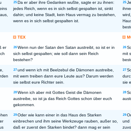
u
Da er aber ihre Gedanken wußte, sagte er zu ihnen:
Je
25
25
eins
jedes Reich, wenn es in sich selbst gespalten ist, sinkt
ihne
Haus,
dahin; und keine Stadt, kein Haus vermag zu bestehen,
wird
wenn es in sich selbst gespalten ist.
Haus
best
TEX
M
ß er
Wenn nun der Satan den Satan austreibt, so ist er in
So
26
26
ich
sich selbst gespalten; wie soll dann sein Reich
mit 
bestehen?
bes
e,
und wenn ich mit Beelzebul die Dämonen austreibe,
So
27
27
erden
mit wem treiben dann eure Leute aus? Darum werden
durc
sie selbst eure Richter sein.
sie 
Wenn ich aber mit Gottes Geist die Dämonen
So
28
28
austreibe, so ist ja das Reich Gottes schon über euch
aust
gekommen.
ehen
Oder wie kann einer in das Haus des Starken
Od
29
29
er
einbrechen und ihm seine Werkzeuge rauben, außer so,
und 
us
daß er zuerst den Starken bindet? dann mag er sein
zuvo