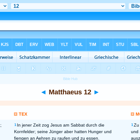
◄
Matthaeus 12
►
TEX
M
;
In jener Zeit zog Jesus am Sabbat durch die
Zu 
1
1
Kornfelder; seine Jünger aber hatten Hunger und
und 
fiengen an Aehren zu raufen und zu essen.
ausz