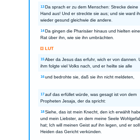
Da sprach er zu dem Menschen: Strecke deine
13
Hand aus! Und er streckte sie aus; und sie ward i
wieder gesund gleichwie die andere.
Da gingen die Pharisäer hinaus und hielten ein
14
Rat über ihn, wie sie ihn umbrächten.
LUT
Aber da Jesus das erfuhr, wich er von dannen.
15
ihm folgte viel Volks nach, und er heilte sie alle
und bedrohte sie, daß sie ihn nicht meldeten,
16
auf das erfüllet würde, was gesagt ist von dem
17
Propheten Jesaja, der da spricht:
Siehe, das ist mein Knecht, den ich erwählt hab
18
und mein Liebster, an dem meine Seele Wohlgefal
hat; Ich will meinen Geist auf ihn legen, und er sol
Heiden das Gericht verkünden.