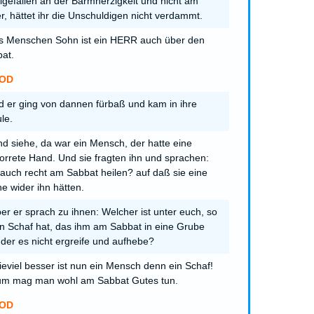
gefallen an der Barmherzigkeit und nicht am
r, hättet ihr die Unschuldigen nicht verdammt.
s Menschen Sohn ist ein HERR auch über den
at.
OD
 er ging von dannen fürbaß und kam in ihre
le.
d siehe, da war ein Mensch, der hatte eine
orrete Hand. Und sie fragten ihn und sprachen:
s auch recht am Sabbat heilen? auf daß sie eine
e wider ihn hätten.
er er sprach zu ihnen: Welcher ist unter euch, so
in Schaf hat, das ihm am Sabbat in eine Grube
t, der es nicht ergreife und aufhebe?
eviel besser ist nun ein Mensch denn ein Schaf!
m mag man wohl am Sabbat Gutes tun.
OD