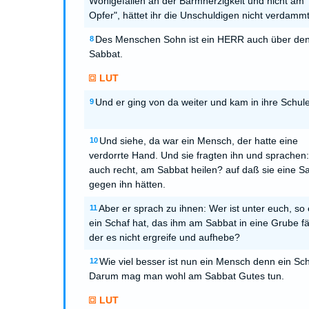
Wohlgefallen an der Barmherzigkeit und nicht am
Opfer", hättet ihr die Unschuldigen nicht verdammt
Des Menschen Sohn ist ein HERR auch über de
8
Sabbat.
LUT
Und er ging von da weiter und kam in ihre Schule
9
Und siehe, da war ein Mensch, der hatte eine
10
verdorrte Hand. Und sie fragten ihn und sprachen: 
auch recht, am Sabbat heilen? auf daß sie eine S
gegen ihn hätten.
Aber er sprach zu ihnen: Wer ist unter euch, so 
11
ein Schaf hat, das ihm am Sabbat in eine Grube fäl
der es nicht ergreife und aufhebe?
Wie viel besser ist nun ein Mensch denn ein Sch
12
Darum mag man wohl am Sabbat Gutes tun.
LUT