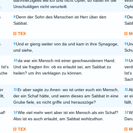
Barmherzigkeit will ich und nicht Opfer, so hättet ihr die
Wohl
.
Unschuldigen nicht verurteilt.
Opfe
n
Denn der Sohn des Menschen ist Herr über den
De
8
8
Sabbat.
Sabb
TEX
M
.
Und er gieng weiter von da und kam in ihre Synagoge,
Und
9
9
und siehe,
Schu
da war ein Mensch mit einer geschwundenen Hand.
Un
10
10
Ist's
Und sie fragten ihn: ob es erlaubt sei, am Sabbat zu
verd
ache
heilen? um ihn verklagen zu können.
Ist'
Sach
er
Er aber sagte zu ihnen: wo ist unter euch ein Mensch,
Ab
11
11
lt,
der ein Schaf hätte, und wenn dieses am Sabbat in eine
er e
Grube fiele, es nicht griffe und herauszöge?
fäll
af!
Wie viel mehr wert aber ist ein Mensch als ein Schaf?
Wi
12
12
Also ist es auch erlaubt, am Sabbat wohlzuthun.
Daru
TEX
M