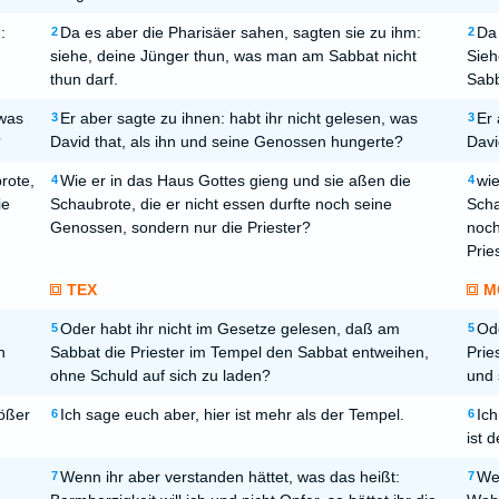
:
Da es aber die Pharisäer sahen, sagten sie zu ihm:
Da 
2
2
siehe, deine Jünger thun, was man am Sabbat nicht
Sieh
thun darf.
Sabb
 was
Er aber sagte zu ihnen: habt ihr nicht gelesen, was
Er 
3
3
?
David that, als ihn und seine Genossen hungerte?
Davi
rote,
Wie er in das Haus Gottes gieng und sie aßen die
wie
4
4
ie
Schaubrote, die er nicht essen durfte noch seine
Scha
Genossen, sondern nur die Priester?
noch
Prie
TEX
M
Oder habt ihr nicht im Gesetze gelesen, daß am
Ode
5
5
n
Sabbat die Priester im Tempel den Sabbat entweihen,
Prie
ohne Schuld auf sich zu laden?
und 
rößer
Ich sage euch aber, hier ist mehr als der Tempel.
Ich
6
6
ist 
Wenn ihr aber verstanden hättet, was das heißt:
Wen
7
7