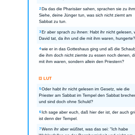
Da das die Pharisäer sahen, sprachen sie zu ihm
2
Siehe, deine Jünger tun, was sich nicht ziemt am
Sabbat zu tun.
Er aber sprach zu ihnen: Habt ihr nicht gelesen,
3
David tat, da ihn und die mit ihm waren, hungerte
wie er in das Gotteshaus ging und aß die Schaub
4
die ihm doch nicht ziemte zu essen noch denen, d
mit ihm waren, sondern allein den Priestern?
LUT
Oder habt ihr nicht gelesen im Gesetz, wie die
5
Priester am Sabbat im Tempel den Sabbat breche
und sind doch ohne Schuld?
Ich sage aber euch, daß hier der ist, der auch g
6
ist denn der Tempel.
Wenn ihr aber wüßtet, was das sei: "Ich habe
7