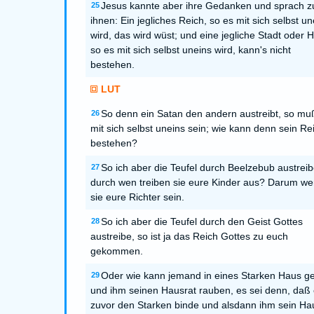
Jesus kannte aber ihre Gedanken und sprach z
25
ihnen: Ein jegliches Reich, so es mit sich selbst un
wird, das wird wüst; und eine jegliche Stadt oder 
so es mit sich selbst uneins wird, kann's nicht
bestehen.
LUT
So denn ein Satan den andern austreibt, so mu
26
mit sich selbst uneins sein; wie kann denn sein Re
bestehen?
So ich aber die Teufel durch Beelzebub austreib
27
durch wen treiben sie eure Kinder aus? Darum w
sie eure Richter sein.
So ich aber die Teufel durch den Geist Gottes
28
austreibe, so ist ja das Reich Gottes zu euch
gekommen.
Oder wie kann jemand in eines Starken Haus g
29
und ihm seinen Hausrat rauben, es sei denn, daß 
zuvor den Starken binde und alsdann ihm sein Ha