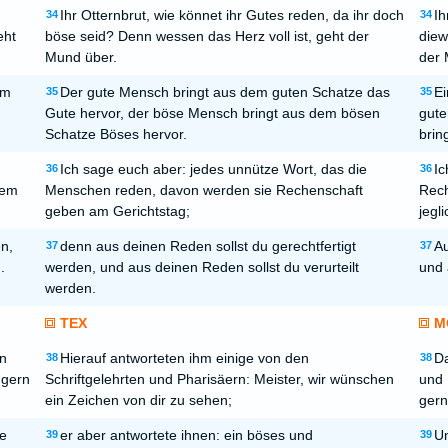
Ihr Otternbrut, wie könnet ihr Gutes reden, da ihr doch
Ih
34
34
eht
böse seid? Denn wessen das Herz voll ist, geht der
diew
Mund über.
der 
em
Der gute Mensch bringt aus dem guten Schatze das
Ei
35
35
Gute hervor, der böse Mensch bringt aus dem bösen
gute
Schatze Böses hervor.
brin
Ich sage euch aber: jedes unnütze Wort, das die
Ic
36
36
nem
Menschen reden, davon werden sie Rechenschaft
Rech
geben am Gerichtstag;
jegl
n,
denn aus deinen Reden sollst du gerechtfertigt
Au
37
37
.
werden, und aus deinen Reden sollst du verurteilt
und 
werden.
TEX
M
en
Hierauf antworteten ihm einige von den
Da
38
38
 gern
Schriftgelehrten und Pharisäern: Meister, wir wünschen
und 
ein Zeichen von dir zu sehen;
gern
e
er aber antwortete ihnen: ein böses und
Un
39
39