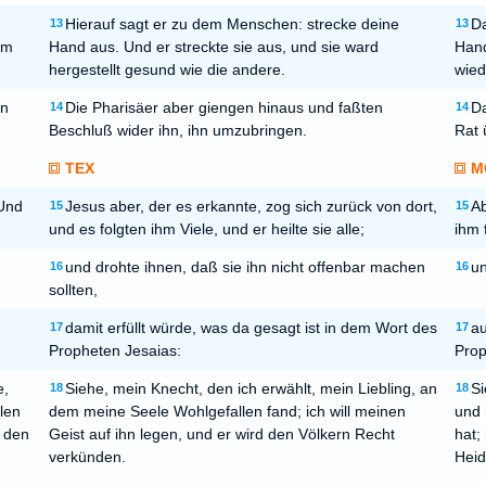
Hierauf sagt er zu dem Menschen: strecke deine
Da
13
13
hm
Hand aus. Und er streckte sie aus, und sie ward
Hand
hergestellt gesund wie die andere.
wied
en
Die Pharisäer aber giengen hinaus und faßten
Da
14
14
Beschluß wider ihn, ihn umzubringen.
Rat 
TEX
M
 Und
Jesus aber, der es erkannte, zog sich zurück von dort,
Ab
15
15
und es folgten ihm Viele, und er heilte sie alle;
ihm f
und drohte ihnen, daß sie ihn nicht offenbar machen
un
16
16
sollten,
damit erfüllt würde, was da gesagt ist in dem Wort des
au
17
17
Propheten Jesaias:
Prop
e,
Siehe, mein Knecht, den ich erwählt, mein Liebling, an
Si
18
18
len
dem meine Seele Wohlgefallen fand; ich will meinen
und 
l den
Geist auf ihn legen, und er wird den Völkern Recht
hat;
verkünden.
Heid