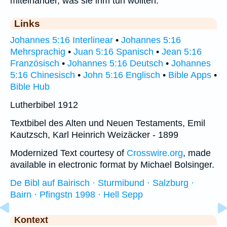
miteinander, was sie ihm tun wollten.
Links
Johannes 5:16 Interlinear
•
Johannes 5:16
Mehrsprachig
•
Juan 5:16 Spanisch
•
Jean 5:16
Französisch
•
Johannes 5:16 Deutsch
•
Johannes
5:16 Chinesisch
•
John 5:16 Englisch
•
Bible Apps
•
Bible Hub
Lutherbibel 1912
Textbibel des Alten und Neuen Testaments, Emil
Kautzsch, Karl Heinrich Weizäcker - 1899
Modernized Text courtesy of
Crosswire.org
, made
available in electronic format by Michael Bolsinger.
De Bibl auf Bairisch · Sturmibund · Salzburg ·
Bairn · Pfingstn 1998 · Hell Sepp
Kontext