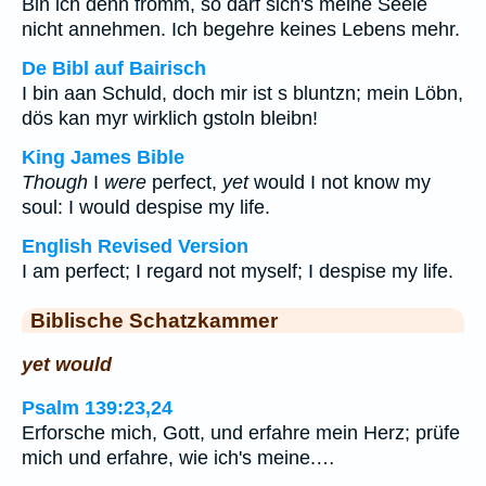
Bin ich denn fromm, so darf sich's meine Seele
nicht annehmen. Ich begehre keines Lebens mehr.
De Bibl auf Bairisch
I bin aan Schuld, doch mir ist s bluntzn; mein Löbn,
dös kan myr wirklich gstoln bleibn!
King James Bible
Though
I
were
perfect,
yet
would I not know my
soul: I would despise my life.
English Revised Version
I am perfect; I regard not myself; I despise my life.
Biblische Schatzkammer
yet would
Psalm 139:23,24
Erforsche mich, Gott, und erfahre mein Herz; prüfe
mich und erfahre, wie ich's meine.…