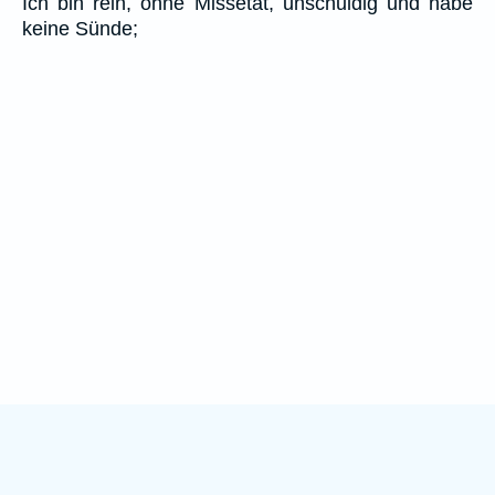
Ich bin rein, ohne Missetat, unschuldig und habe
keine Sünde;