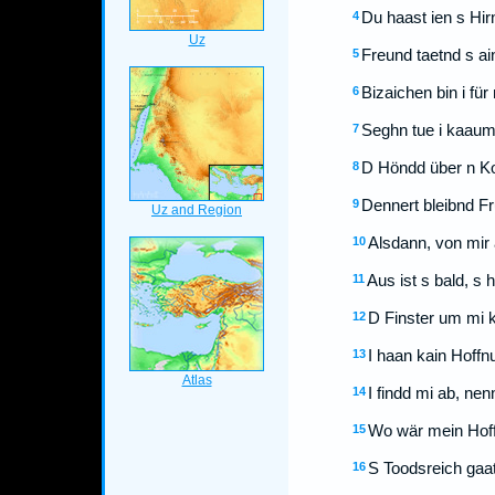
Du haast ien s Hir
4
Freund taetnd s a
5
Bizaichen bin i fü
6
Seghn tue i kaaum 
7
D Höndd über n Ko
8
Dennert bleibnd Fr
9
Alsdann, von mir 
10
Aus ist s bald, s 
11
D Finster um mi 
12
I haan kain Hoffn
13
I findd mi ab, ne
14
Wo wär mein Hoff
15
S Toodsreich gaat
16