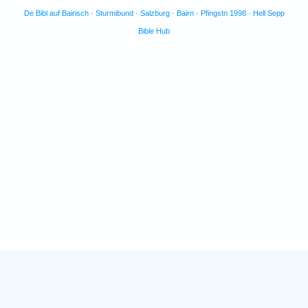
De Bibl auf Bairisch · Sturmibund · Salzburg · Bairn · Pfingstn 1998 · Hell Sepp
Bible Hub