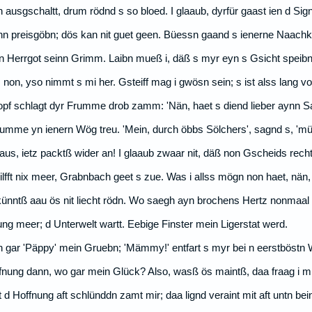
n ausgschaltt, drum rödnd s so bloed. I glaaub, dyrfür gaast ien d Sig
inn preisgöbn; dös kan nit guet geen. Büessn gaand s ienerne Naac
r n Herrgot seinn Grimm. Laibn mueß i, däß s myr eyn s Gsicht speibn
non, yso nimmt s mi her. Gsteiff mag i gwösn sein; s ist alss lang vo
pf schlagt dyr Frumme drob zamm: 'Nän, haet s diend lieber aynn S
umme yn ienern Wög treu. 'Mein, durch öbbs Sölchers', sagnd s, 'mü
aus, ietz packtß wider an! I glaaub zwaar nit, däß non Gscheids recht
hilfft nix meer, Grabnbach geet s zue. Was i allss mögn non haet, nän,
künntß aau ös nit liecht rödn. Wo saegh ayn brochens Hertz nonmaal
ung meer; d Unterwelt wartt. Eebige Finster mein Ligerstat werd.
nn gar 'Päppy' mein Gruebn; 'Mämmy!' entfart s myr bei n eerstböstn
nung dann, wo gar mein Glück? Also, wasß ös maintß, daa fraag i m
 d Hoffnung aft schlünddn zamt mir; daa lignd veraint mit aft untn bei