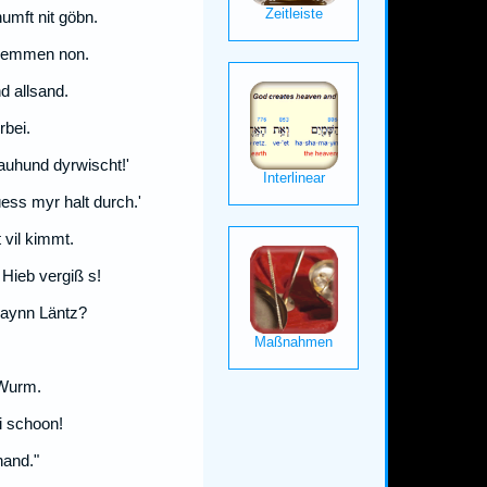
numft nit göbn.
hkemmen non.
d allsand.
rbei.
auhund dyrwischt!'
ess myr halt durch.'
 vil kimmt.
 Hieb vergiß s!
 aynn Läntz?
 Wurm.
i schoon!
nand."