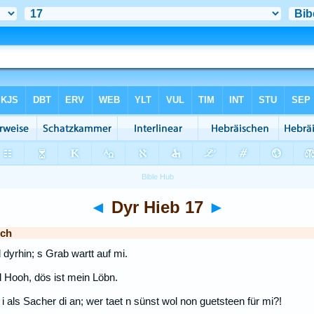
◄
Dyr Hieb 17
►
sch
 dyrhin; s Grab wartt auf mi.
nd Hooh, dös ist mein Löbn.
 i als Sacher di an; wer taet n sünst wol non guetsteen für mi?!