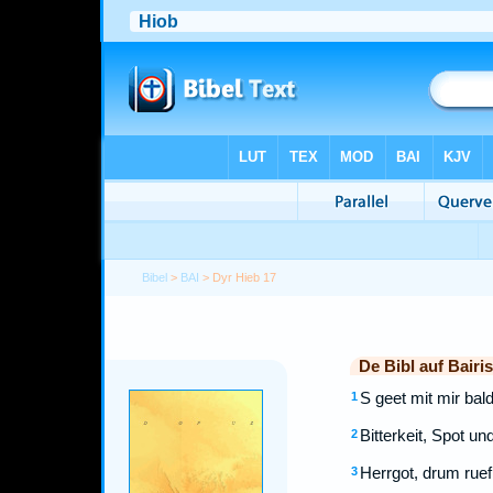
Bibel
>
BAI
> Dyr Hieb 17
De Bibl auf Bairi
S geet mit mir bald
1
Bitterkeit, Spot u
2
Herrgot, drum ruef
3