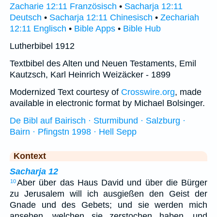
Zacharie 12:11 Französisch
•
Sacharja 12:11
Deutsch
•
Sacharja 12:11 Chinesisch
•
Zechariah
12:11 Englisch
•
Bible Apps
•
Bible Hub
Lutherbibel 1912
Textbibel des Alten und Neuen Testaments, Emil
Kautzsch, Karl Heinrich Weizäcker - 1899
Modernized Text courtesy of
Crosswire.org
, made
available in electronic format by Michael Bolsinger.
De Bibl auf Bairisch · Sturmibund · Salzburg ·
Bairn · Pfingstn 1998 · Hell Sepp
Kontext
Sacharja 12
Aber über das Haus David und über die Bürger
10
zu Jerusalem will ich ausgießen den Geist der
Gnade und des Gebets; und sie werden mich
ansehen, welchen sie zerstochen haben, und