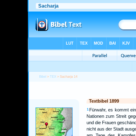
Bibel
>
TEX
> Sacharja 14
Textbibel 1899
Fürwahr, es kommt ein 
1
Nationen zum Streit ge
und die Frauen geschände
nicht aus der Stadt ausge
am Tage des Kampfes