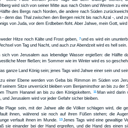
 Ölberg wird sich von seiner Mitte aus nach Osten und Westen zu ei
e Hälfte des Bergs nach Norden, die andere nach Süden zurückweicht
n - denn das Thal zwischen den Bergen reicht bis nach Azal -, und zwa
Königs von Juda, vor dem Erdbeben floht. Aber Jahwe, mein Gott, wird 
weder Hitze noch Kälte und Frost geben,
und es wird ein ununterb
7
chsel von Tag und Nacht, und auch zur Abendzeit wird es hell sein.
sich von Jerusalem aus lebendige Wasser ergießen: die Hälfte da
westliche Meer fließen; im Sommer wie im Winter wird es so gescheh
as ganze Land König sein; jenes Tags wird Jahwe einer sein und sei
 zu einer Ebene werden von Geba bis Rimmon im Süden von Jerus
 seinem Sitze unverrückt bleiben vom Benjaminsthor an bis zu der S
om Thurm Hananel an bis zu den Königskeltern.
Man wird darin 
11
, und Jerusalem wird vor jeder Gefahr sicher bleiben.
ie Plage sein, mit der Jahwe alle die Völker schlagen wird, die 
fault ihnen, während sie noch auf ihren Füßen stehen; die Augen
unge verfault ihnen im Munde.
Jenes Tags wird eine gewaltige 
13
ß sie einander bei der Hand ergreifen, und die Hand des einen si