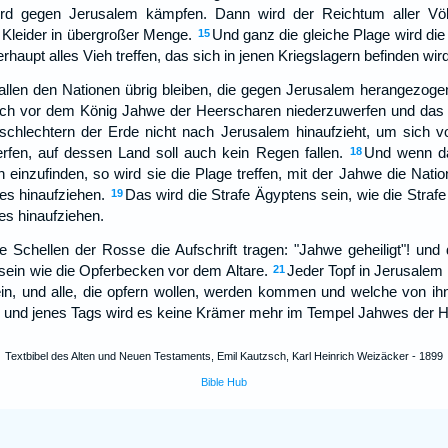
rd gegen Jerusalem kämpfen. Dann wird der Reichtum aller Vö
 Kleider in übergroßer Menge.
Und ganz die gleiche Plage wird die 
15
aupt alles Vieh treffen, das sich in jenen Kriegslagern befinden wird
 allen den Nationen übrig bleiben, die gegen Jerusalem herangezoge
ich vor dem König Jahwe der Heerscharen niederzuwerfen und das L
chlechtern der Erde nicht nach Jerusalem hinaufzieht, um sich 
fen, auf dessen Land soll auch kein Regen fallen.
Und wenn d
18
h einzufinden, so wird sie die Plage treffen, mit der Jahwe die Natio
es hinaufziehen.
Das wird die Strafe Ägyptens sein, wie die Strafe a
19
es hinaufziehen.
 Schellen der Rosse die Aufschrift tragen: "Jahwe geheiligt"! und
ein wie die Opferbecken vor dem Altare.
Jeder Topf in Jerusalem
21
ein, und alle, die opfern wollen, werden kommen und welche von i
, und jenes Tags wird es keine Krämer mehr im Tempel Jahwes der 
Textbibel des Alten und Neuen Testaments, Emil Kautzsch, Karl Heinrich Weizäcker - 1899
Bible Hub