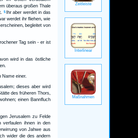
nem überaus großen Thale
.
Ihr aber werdet in das
5
r werdet ihr fliehen, wie
erscheinen, begleitet von
rochener Tag sein - er ist
von wird in das östliche
en.
n Name einer.
alem; dieses aber wird
tätte des früheren Thors,
wohnen; einen Bannfluch
gegen Jerusalem zu Felde
 verfaulen ihnen in den
Verwirrung von Jahwe aus
ch wider die des andern