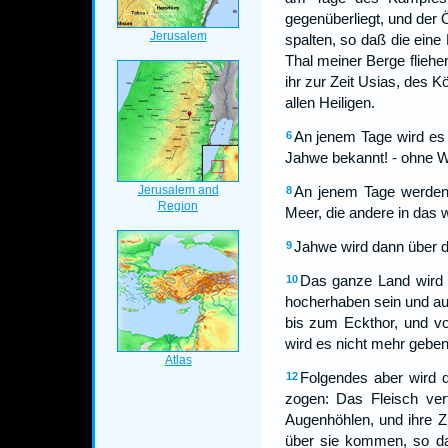
gegenüberliegt, und der
spalten, so daß die ein
Thal meiner Berge fliehe
ihr zur Zeit Usias, des 
allen Heiligen.
An jenem Tage wird es 
6
Jahwe bekannt! - ohne We
An jenem Tage werden 
8
Meer, die andere in das 
Jahwe wird dann über d
9
Das ganze Land wird
10
hocherhaben sein und auf
bis zum Eckthor, und v
wird es nicht mehr geben
Folgendes aber wird d
12
zogen: Das Fleisch ver
Augenhöhlen, und ihre Z
über sie kommen, so da