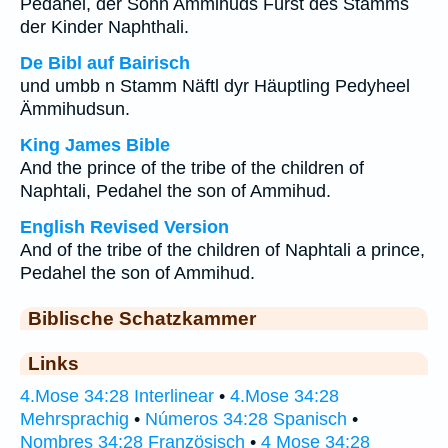
Pedahel, der Sohn Ammihuds Fürst des Stamms
der Kinder Naphthali.
De Bibl auf Bairisch
und umbb n Stamm Näftl dyr Häuptling Pedyheel
Ämmihudsun.
King James Bible
And the prince of the tribe of the children of
Naphtali, Pedahel the son of Ammihud.
English Revised Version
And of the tribe of the children of Naphtali a prince,
Pedahel the son of Ammihud.
Biblische Schatzkammer
Links
4.Mose 34:28 Interlinear
•
4.Mose 34:28
Mehrsprachig
•
Números 34:28 Spanisch
•
Nombres 34:28 Französisch
•
4 Mose 34:28