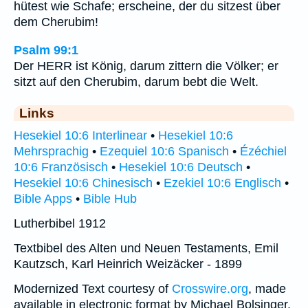
hütest wie Schafe; erscheine, der du sitzest über
dem Cherubim!
Psalm 99:1
Der HERR ist König, darum zittern die Völker; er
sitzt auf den Cherubim, darum bebt die Welt.
Links
Hesekiel 10:6 Interlinear
•
Hesekiel 10:6
Mehrsprachig
•
Ezequiel 10:6 Spanisch
•
Ézéchiel
10:6 Französisch
•
Hesekiel 10:6 Deutsch
•
Hesekiel 10:6 Chinesisch
•
Ezekiel 10:6 Englisch
•
Bible Apps
•
Bible Hub
Lutherbibel 1912
Textbibel des Alten und Neuen Testaments, Emil
Kautzsch, Karl Heinrich Weizäcker - 1899
Modernized Text courtesy of
Crosswire.org
, made
available in electronic format by Michael Bolsinger.