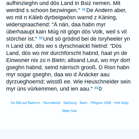
aufhinzieghn und dös Land in Bsiz nemen. Mit
werdnd s schoon bezwingen."
De Andern aber,
31
wo mit n Käleb dyrbeigwösn warnd z Käning,
widerspraachend: "Ä nän, daa habn myr
überhaaupt kain Müg nit gögn dös Volk, weil s vil
störcher ist."
Und sö grödnd bei de Isryheeler yn
32
n Land übl, dös wo s dyrschnaickt hietnd: "Dös
Land, dös wo mir durchforscht habnd, haat yn de
Einwoner nix zo n Bietn; allsand Leut, wo myr dort
gseghn habnd, seind närrisch grooß. D Risn habn
myr sogar gseghn, daa wo d Änäcker aau
dyrzueghoernd; wisstß ee. Wie Heuschneider sein
myr üns vürkemmen, und ien aau."
0
33
De Bibl auf Bairisch · Sturmibund · Salzburg · Bairn · Pfingstn 1998 · Hell Sepp
Bible Hub