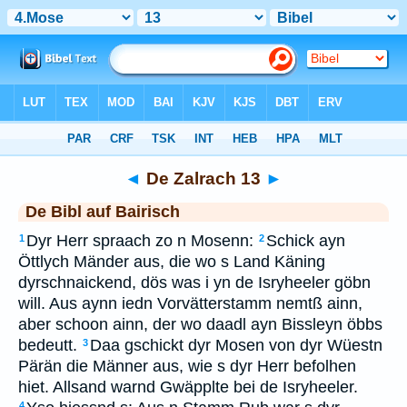
Bibel
>
BAI
> De Zalrach 13
◄
De Zalrach 13
►
De Bibl auf Bairisch
Dyr Herr spraach zo n Mosenn:
Schick ayn
1
2
Öttlych Mänder aus, die wo s Land Käning
dyrschnaickend, dös was i yn de Isryheeler göbn
will. Aus aynn iedn Vorvätterstamm nemtß ainn,
aber schoon ainn, der wo daadl ayn Bissleyn öbbs
bedeutt.
Daa gschickt dyr Mosen von dyr Wüestn
3
Pärän die Männer aus, wie s dyr Herr befolhen
hiet. Allsand warnd Gwäpplte bei de Isryheeler.
4