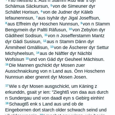
Yso hiessnd s: Aus n Stamm Rub war s dyr
Schämua Säckursun,
von de Simeuner dyr
5
Schäfet Horisun,
von de Judner dyr Käleb
6
Iefaunennsun,
aus Isyhär dyr Jigal Joseffsun,
7
aus Effreim dyr Hoschen Nunnsun,
von n Stamm
8
9
Bengymein dyr Paltti Räfusun,
von Zebylon dyr
10
Gädiheel Sodisun,
von n Josefferstamm Mantz
11
dyr Gädi Susisun,
aus n Stamm Dänn dyr
12
Ämmiheel Gmällisun,
von de Äscherer dyr Settur
13
Michyheelsun,
aus de Näftler dyr Nächbi
14
Wofsisun
und von Gäd dyr Geuheel Mächisun.
15
Die Mannen gschickt dyr Mosen zuer
16
Ausschnaickung von n Land aus. Önn Hoschenn
Nunnsun aber gnennt dyr Mosen Josen.
Wie s dyr Mosen ausgschickt, um Käning z
17
erkunddn, gsait yr ien: "Zieghtß von daa aus durch
n Sundergau und von daadl eyn s Gebirg einhin!
Schaugtß enk s Land aus und ob de
18
Eingebornen dort starch older schwach seind und