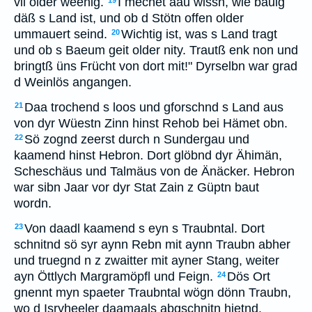
vil older weenig.
I mechet aau wissn, wie bauig
19
däß s Land ist, und ob d Stötn offen older
ummauert seind.
Wichtig ist, was s Land tragt
20
und ob s Baeum geit older nity. Trautß enk non und
bringtß üns Frücht von dort mit!" Dyrselbn war grad
d Weinlös angangen.
Daa trochend s loos und gforschnd s Land aus
21
von dyr Wüestn Zinn hinst Rehob bei Hämet obn.
Sö zognd zeerst durch n Sundergau und
22
kaamend hinst Hebron. Dort glöbnd dyr Ähimän,
Scheschäus und Talmäus von de Änäcker. Hebron
war sibn Jaar vor dyr Stat Zain z Güptn baut
wordn.
Von daadl kaamend s eyn s Traubntal. Dort
23
schnitnd sö syr aynn Rebn mit aynn Traubn abher
und truegnd n z zwaitter mit ayner Stang, weiter
ayn Öttlych Margramöpfl und Feign.
Dös Ort
24
gnennt myn spaeter Traubntal wögn dönn Traubn,
wo d Isryheeler daamaals abgschnitn hietnd.