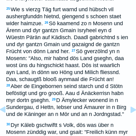
Wie s vierzg Täg furt warnd und hübsch vil
25
aushergfunddn hietnd, giengend s schoen staet
wider haimzue.
Sö kaamend zo n Mosenn und
26
Ärenn und dyr gantzn Gmain Isryheel eyn d
Wüestn Pärän auf Kädisch. Daadl gabrichtnd s ien
und dyr gantzn Gmain und gazaignd de gantzn
Frücht von dönn Land her.
Sö gverzölnd yn n
27
Mosenn: "Also, mir habnd dös Land gseghn, daa
wost üns du hingschickt haast. Dös ist waarlich
ayn Land, in dönn wo Höng und Milich fliessnd.
Daa, schaugtß blooß aynmaal die Frücht an!
Aber de Eingebornen seind starch und d Stötn
28
beföstigt und gro grooß. Aau d Änäckerrisn habn
myr dortn gseghn.
D Ämylecker wonend in n
29
Sundergau, d Hettn, Iebser und Ämaurer in n Birg
und de Käninger an n Mör und an n Jordngstad."
Dyr Käleb gschwiftt s Volk, dös was über n
30
Mosenn zünddig war, und gsait: "Freilich künn myr